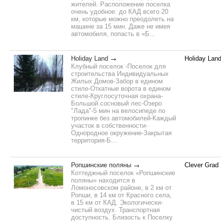
жителей. Расположение поселка
очень удобное: до КАД всего 20
км, которые можно преодолеть на
машине за 15 мин. Даже не имея
автомобиля, попасть в «Б...
Holiday Land
Holiday Lan
Клубный поселок -Поселок для
строительства Индивидуальных
Жилых Домов-Забор в едином
стиле-Откатные ворота в едином
стиле-Круглосуточная охрана-
Большой сосновый лес-Озеро
"Лада"-5 мин на велосипеде по
тропинке без автомобилей-Каждый
участок в собственности-
Однородное окружение-Закрытая
территория-Б...
Ропшинские поляны
Clever Grad
Коттеджный поселок «Ропшинские
поляны» находится в
Ломоносовском районе, в 2 км от
Ропши, в 14 км от Красного села,
в 15 км от КАД. Экологически-
чистый воздух. Транспортная
доступность. Близость к Поселку