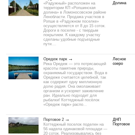
Долина
«Радужный» расположен на
территории КП «Ропшинская
долина» в Ломоносовском районе
Ленобласти. Продажа участков в
Ропше в «Радужном поселке»
осуществляется от 8 до 15 соток.
Дороги в поселке - с твердым
покрытием. К каждому участку
сделаны удобные подъездные
пути....
Оредеж парк
Лесное
озеро
Река Оредеж — это потрясающей
красоты памятник природы,
охраняемый государством. Вода в
Оредеже считается целебной, так
как содержит одну миллионную
долю радия. Она омолаживает
организм и ускоряет заживление
ран. Идеально подходит для
рыбалки! Коттеджный посёлок
«Оредеж парк» распо...
Портовое 2
ДНП
Портовое
Коттеджный поселок поделен на
56 надела одинаковой площади —
20 соток. Реализовывались без