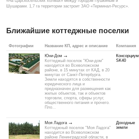
«На Царскосельских холмах» между городом Пушкиным и
Шушарами. 1,7 га территории застроит ЗАО «Терминал-Ресурс».
Ближайшие коттеджные поселки
Фотографии
Название КП, адрес и описание
Компания
Юни-Дом
Консорциум
SK40
Коттеджый поселок "Юни-дом"
находится во Всеволожском
районе, в 15 минутах от КАД, в 20
минутах от Санкт-Петербурга.
Земли находятся в собственности
юридического лица и
предназначен для размещения как
жилых объектов, так и объектов
торговли, спорта, сферы услуг,
общественного питания и прочего.
Пло...
Моя Ладога
Доходные
земли
Коттеджный поселок "Моя Ладога"
находится во Всеволожском
районе Ленинградской области, в