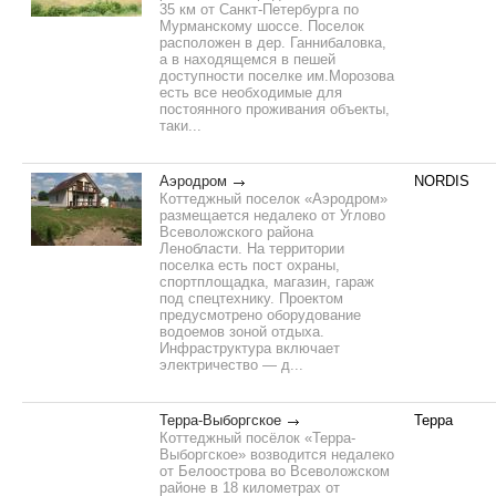
35 км от Санкт-Петербурга по
Мурманскому шоссе. Поселок
расположен в дер. Ганнибаловка,
а в находящемся в пешей
доступности поселке им.Морозова
есть все необходимые для
постоянного проживания объекты,
таки...
Аэродром
NORDIS
Коттеджный поселок «Аэродром»
размещается недалеко от Углово
Всеволожского района
Ленобласти. На территории
поселка есть пост охраны,
спортплощадка, магазин, гараж
под спецтехнику. Проектом
предусмотрено оборудование
водоемов зоной отдыха.
Инфраструктура включает
электричество — д...
Терра-Выборгское
Терра
Коттеджный посёлок «Терра-
Выборгское» возводится недалеко
от Белоострова во Всеволожском
районе в 18 километрах от