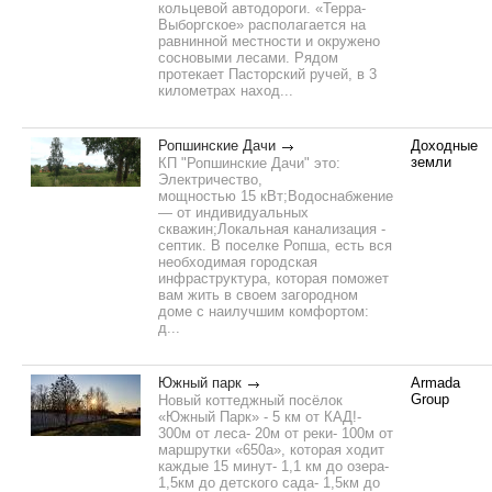
кольцевой автодороги. «Терра-
Выборгское» располагается на
равнинной местности и окружено
сосновыми лесами. Рядом
протекает Пасторский ручей, в 3
километрах наход...
Ропшинские Дачи
Доходные
земли
КП "Ропшинские Дачи" это:
Электричество,
мощностью 15 кВт;Водоснабжение
— от индивидуальных
скважин;Локальная канализация -
септик. В поселке Ропша, есть вся
необходимая городская
инфраструктура, которая поможет
вам жить в своем загородном
доме с наилучшим комфортом:
д...
Южный парк
Armada
Group
Новый коттеджный посёлок
«Южный Парк» - 5 км от КАД!-
300м от леса- 20м от реки- 100м от
маршрутки «650а», которая ходит
каждые 15 минут- 1,1 км до озера-
1,5км до детского сада- 1,5км до