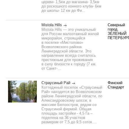
церкви- 1,5км до магазина- 3,5км
до роскошного конного клуба- 6км
до школы- 12 км до Фи...
Mistola Hills
Северный
город
,
Mistola Hills — это уникальный
ЗЕЛЕНЫЙ
для России малоэтажный жилой
ПЕТЕРБУР
микрорайон, строящийся
в поселке «Мистолово»
Всеволожского района
Ленинградской области. Это
направление всегда считалось
престижным для проживания
в силу близости к городу (7 км.
от Санкт-...
Страусиный Рай
Финский
Стандарт
Коттеджный поселок «Страусиный
Рай» находится во Всеволожском
районе Ленинградской области, по
Александровскому шоссе, в
массиве Белоостров, рядом со
Страусиной фермой. Общая
площадь застройки - 4,5 Га –
поделена на 36 участков
размером от 7,5 до 9,5 соток....