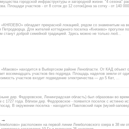
имущества городской инфраструктуры и загородной жизни. "4 сезона" ра
а. Площади участков - от 8 соток до 12 сотокЦена за сотку - от 140 000 
 «КНЯЗЕВО» обладает прекрасной локацией, рядом со знаменитым на ве
 Петродворца. Для жителей коттеджного поселка «Князево» прогулки п
 станут доброй семейной традицией. Здесь можно не только люб...
 «Маково» находится в Выборгском районе Ленобласти. От КАД объект о
ает восемнадцать участков без подряда. Площадь наделов земли от од
тоимость участков входит подведение электричества — до 5 Квт, ...
ныне дер. Федоровское, Ленинградская область) был образован во врем
м с 1727 года. Вблизи дер. Федоровское - появился поселок с истинно и
осад. В окружении поселка - находится Павловский парк (музей-заповедн
Лемболово» расположен на первой линии Лемболовского озера в 38 км 
комплекса составляет 10 Га и включает 25 участков....