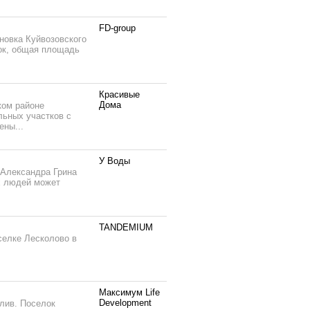
FD-group
новка Куйвозовского
ток, общая площадь
Красивые
Дома
ком районе
льных участков с
ены...
У Воды
 Александра Грина
х людей может
TANDEMIUM
елке Лесколово в
Максимум Life
Development
лив. Поселок