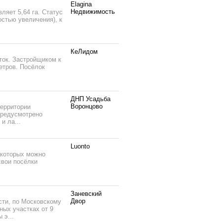
Elagina
Недвижимость
ляет 5,64 га. Статус
стью увеличения), к
КеЛидом
ток. Застройщиком к
етров. Посёлок
ДНП Усадьба
Воронцово
территории
 предусмотрено
и ла...
Luonto
 которых можно
свои посёлки
Заневский
Двор
сти, по Московскому
ных участках от 9
 э...