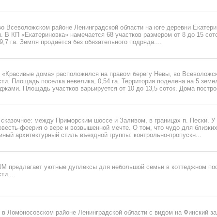
во Всеволожском районе Ленинградской области на юге деревни Екатери
. В КП «Екатериновка» намечается 68 участков размером от 8 до 15 со
9,7 га. Земля продаётся без обязательного подряда....
 «Красивые дома» расположился на правом берегу Невы, во Всеволожс
ти. Площадь поселка невелика, 0,54 га. Территория поделена на 5 земе
жами. Площадь участков варьируется от 10 до 13,5 соток. Дома постро
сказочное: между Приморским шоссе и Заливом, в границах п. Пески. У
весть-феерия о вере и возвышенной мечте. О том, что чудо для близки
ный архитектурный стиль въездной группы: контрольно-пропускн...
 предлагает уютные дуплексы для небольшой семьи в коттеджном пос
ти....
 в Ломоносовском районе Ленинградской области с видом на Финский за