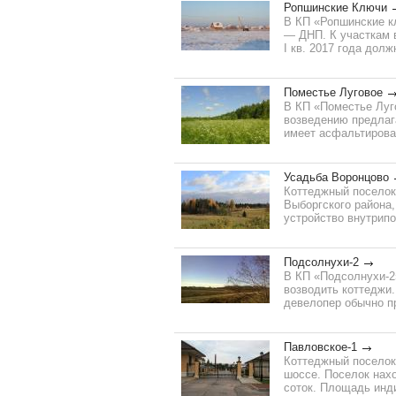
Ропшинские Ключи
В КП «Ропшинские кл
— ДНП. К участкам в
I кв. 2017 года долж
Поместье Луговое
В КП «Поместье Луг
возведению предлаг
имеет асфальтирован
Усадьба Воронцово
Коттеджный поселок
Выборгского района,
устройство внутрипо
Подсолнухи-2
В КП «Подсолнухи-2
возводить коттеджи.
девелопер обычно пр
Павловское-1
Коттеджный поселок
шоссе. Поселок нахо
соток. Площадь инди