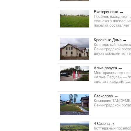
Екатериновка
Посёлок находится 
сельского поселения
посёлка составляет 
Красивые Дома
Коттеджный поселок
Ленинградской облас
двухэтажными коттед
Алые паруса
Месторасположение 
«Алые Паруса» — по
сделать каждый. Еди
Лесколово
Компания TANDEMIUM
Ленинградской облас
4 Сезона
Коттеджный поселок