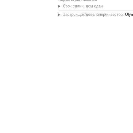
Срок сдачи: дом сдан
Застройщик/девелопер/инвестор:
Oly