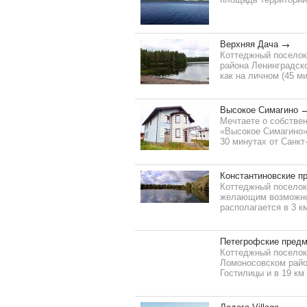
Верхняя Дача
Коттеджный поселок
района Ленинградско
как на личном (45 ми
Высокое Симагино
Мечтаете о собстве
«Высокое Симагино» 
30 минутах от Санкт
Константиновские п
Коттеджный поселок
желающим возможнос
располагается в 3 к
Петегрофские предм
Коттеджный поселок
Ломоносовском район
Гостилицы и в 19 км