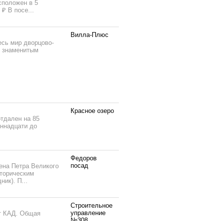
сположен в 5
₽ В посе...
Вилла-Плюс
сь мир дворцово-
о знаменитым
Красное озеро
тдален на 85
иннадцати до
Федоров
посад
ена Петра Великого
сторическим
ик). П...
Строительное
управление
от КАД. Общая
№308