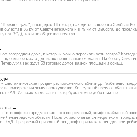
 "Верхняя дача", площадью 18 гектар, находится в посёлке Зелёная Ро
й области в 86 км от Санкт-Петербурга и в 79 км от Выборга. До поселк
нут от ЗСД), так и на общественном тра...
нном загородном доме, в который можно переехать хоть завтра? Коттед
– идеальное место для исполнения вашего желания. На берегу Симагинс
-Петербурга вас ждут 58 готовых домов разной площади и оснащ...
руды
 «Константиновские пруды» расположенного вблизи д. Разбегаево пред
ть приобретения земельного участка. Коттеджный поселок «Константи
м от КАД. Из поселка до Санкт-Петербурга можно добраться по...
естья
 «Петегрофские предместья» - это современный, комфортабельный посе
е Ленинградской области. Поселок располагается недалеко от города, в
 от КАД. Прекрасный природный ландшафт привлекателен для постройки 