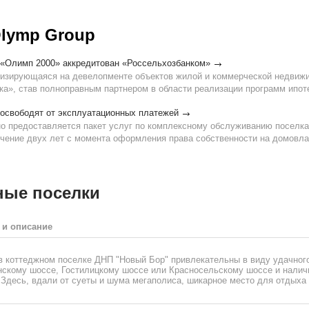
lymp Group
 «Олимп 2000» аккредитован «Россельхозбанком»
лизирующаяся на девелопменте объектов жилой и коммерческой недвижи
а», став полноправным партнером в области реализации программ ипот
 освободят от эксплуатационных платежей
но предоставляется пакет услуг по комплексному обслуживанию поселк
ечение двух лет с момента оформления права собственности на домовла
ные поселки
 и описание
в коттеджном поселке ДНП "Новый Бор" привлекательны в виду удачног
нскому шоссе, Гостилицкому шоссе или Красносельскому шоссе и нали
 Здесь, вдали от суеты и шума мегаполиса, шикарное место для отдыха и