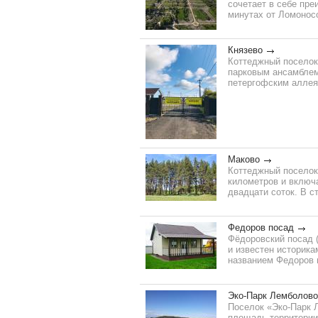
сочетает в себе пре
минутах от Ломоносов
Князево
Коттеджный поселок
парковым ансамблем
петергофским аллеям
Маково
Коттеджный поселок
километров и включ
двадцати соток. В с
Федоров посад
Фёдоровский посад (
и известен историка
названием Федоров п
Эко-Парк Лемболово
Поселок «Эко-Парк 
площадь территории 