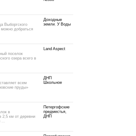
Доходные
земли
,
У Воды
ща Выборгского
а можно добраться
Land Aspect
жный поселок
кого озера всего в
ДНП
Школьное
оставляет всем
новские пруды»
Петергофские
предместья,
лок в
ДНП
 2,5 км от деревни
...