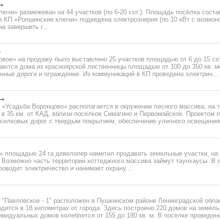
ючи» размежеван на 44 участков (по 6-20 сот.). Площадь посёлка состав
 КП «Ропшинские ключи» подведена электроэнерия (по 10 кВт с возмоно
на завершить г...
овое» на продажу было выставлено 25 участков площадью от 6 до 15 со
аются дома из красноярской лиственницы площадью от 100 до 350 кв. м
ные дороги и ограждение. Из коммуникаций в КП проведено электрич...
 «Усадьба Воронцово» располагается в окружении лесного массива, на 
 в 35 км. от КАД, вблизи поселков Симагино и Первомайское. Проектом
селковых дорог с твердым покрытием, обеспечение уличного освещения 
» площадью 24 га девелопер наметил продавать земельные участки, на
 Возможно часть территории коттеджного массива займут таунхаусы. В 
оводит электричество и нанимает охрану....
 "Павловское - 1" расположен в Пушкинском районе Ленинградской обла
дится в 18 километрах от города. Здесь построено 220 домов на земель
видуальных домов колеблется от 155 до 180 кв. м. В поселке проведены