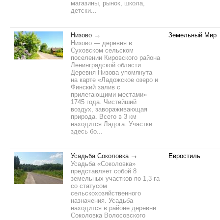
магазины, рынок, школа,
детски...
Низово
Земельный Мир
Низово — деревня в
Суховском сельском
поселении Кировского района
Ленинградской области.
Деревня Низова упомянута
на карте «Ладожское озеро и
Финский залив с
прилегающими местами»
1745 года. Чистейший
воздух, завораживающая
природа. Всего в 3 км
находится Ладога. Участки
здесь бо...
Усадьба Соколовка
Евростиль
Усадьба «Соколовка»
представляет собой 8
земельных участков по 1,3 га
со статусом
сельскохозяйственного
назначения. Усадьба
находится в районе деревни
Соколовка Волосовского