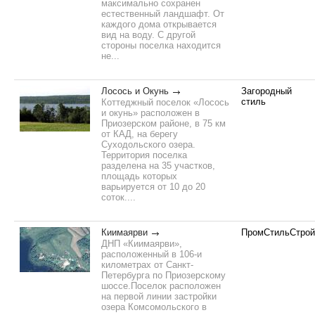
максимально сохранен
естественный ландшафт. От
каждого дома открывается
вид на воду. С другой
стороны поселка находится
не...
Лосось и Окунь
Загородный
стиль
Коттеджный поселок «Лосось
и окунь» расположен в
Приозерском районе, в 75 км
от КАД, на берегу
Суходольского озера.
Территория поселка
разделена на 35 участков,
площадь которых
варьируется от 10 до 20
соток....
Киимаярви
ПромСтильСтрой
ДНП «Киимаярви»,
расположенный в 106-и
километрах от Санкт-
Петербурга по Приозерскому
шоссе.Поселок расположен
на первой линии застройки
озера Комсомольского в