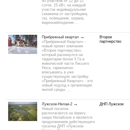
40 участков от 12 до 22
соток. 15 кВт, на каждый
участок индивидуальная
скважина от застройщика,
газ, освещение, охрана,
видеонаблюдение....
Прибрежный квартал
Второе
партнерство
«Прибрежный Квартал» -
новый проект компании
«Второе партнерство»,
который раскинулся на
территории более 5 Га в
живописной части Лисьего
Носа, гармонично
вписываясь в уже
существующую застройку.
«Прибрежный Квартал» - это
новый подход к организации
жилой среды. ...
Лужское-Нелаи-2
ДНП Лужское
Новый поселок
располагается на берегу
озера Нелайское и является
продолжением действующего
поселка ДНП «Лужское-