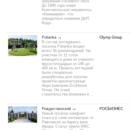
окружении соснового леса.
До 1948 года озеро
Комсомольское называлось
«Киимаярви», что
определило название ДНП.
Водн...
Polianka
Olymp Group
В состав коттеджного
поселка Polianka входит
всего 39 домовладений. На
участках от 11 соток
возводятся дома из клееного
бруса площадью от 185 до
440 кв.м. Проекты коттеджей
были специально
разработаны для поселка
проектно-архитектурным
бюро компании EcoHouse
Group. На этапе
строительства возможен в...
Рождественский
РОСБИЗНЕС
Новый посёлок комфорт-
класса в семи километрах от
Павловска на берегу реки
Ижора. Статус земли ИЖС.