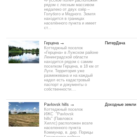
«Русское поле» расположен
рядом с лесным массивом
недалеко от двух озёр –
Голубого и Медного. Земля
находится в границах
населённого пункта и имеет
ст...
Герцена
ПитерДача
Коттеджный поселок
«Герцена» в Лужском районе
Ленинградской области
находится рядом с самим
поселком Герцена, в 18 км от
Луги. Территория уже
размежевана и на каждый
надел есть кадастровый
паспорт и документы о
собственности....
Pavlovsk hills
Доходные земли
Коттеджный поселок
ИЖС "Pavlovsk
hills" (Павловск
Хиллс) расположен возле
населенного пункта
Коммунар, в. дер. Порицы
Гатчинского района