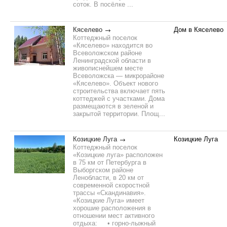
соток. В посёлке ...
Кяселево
Дом в Кяселево
Коттеджный поселок
«Кяселево» находится во
Всеволожском районе
Ленинградской области в
живописнейшем месте
Всеволожска — микрорайоне
«Кяселево». Объект нового
строительства включает пять
коттеджей с участками. Дома
размещаются в зеленой и
закрытой территории. Площ...
Козицкие Луга
Козицкие Луга
Коттеджный поселок
«Козицкие луга» расположен
в 75 км от Петербурга в
Выборгском районе
Ленобласти, в 20 км от
современной скоростной
трассы «Скандинавия».
«Козицкие Луга» имеет
хорошие расположения в
отношении мест активного
отдыха:⁣⁣⠀⁣⁣⠀• горно-лыжный