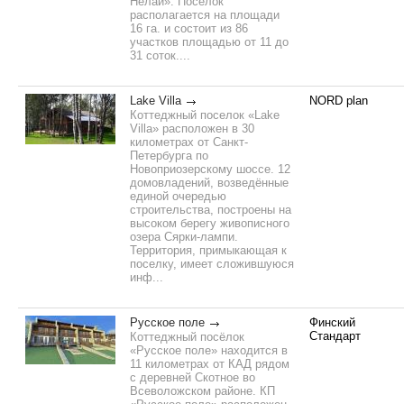
Нелаи». Поселок
располагается на площади
16 га. и состоит из 86
участков площадью от 11 до
31 соток....
Lake Villa
NORD plan
Коттеджный поселок «Lake
Villa» расположен в 30
километрах от Санкт-
Петербурга по
Новоприозерскому шоссе. 12
домовладений, возведённые
единой очередью
строительства, построены на
высоком берегу живописного
озера Сярки-лампи.
Территория, примыкающая к
поселку, имеет сложившуюся
инф...
Русское поле
Финский
Стандарт
Коттеджный посёлок
«Русское поле» находится в
11 километрах от КАД рядом
с деревней Скотное во
Всеволожском районе. КП