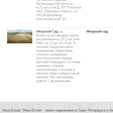
Ленинградской области,
в 21 км от КАД. КП "Pavlovsk
hills" (Павловск Хиллс) это:
ГАЗ;Водопровод
круглогодичный;Эл...
Ижорский Сад
Ижорский сад
Всего на 13 гектарах земли
расположились 97 участков
ИЖС от 12 до 20 соток. В
поселке предусмотрено
ограждение территории,
уличное освещение,
круглосуточная охрана,
детская площадка, гостевая
парковка, служба
эксплуатации.У въезда в
поселок будет продуктовый
магазин.Уже проложены
дороги с дренажными...
Neva.Estate "Нева.Естейт - новая недвижимость Санкт-Петербурга и Л