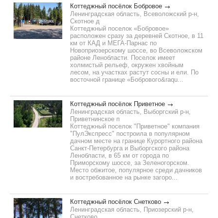
Коттеджный посёлок Бобровое
Ленинградская область, Всеволожский р-н,
Скотное д
Коттеджный поселок «Бобровое»
расположен сразу за деревней Скотное, в 11
км от КАД и МЕГА-Парнас по
Новоприозерскому шоссе, во Всеволожском
районе Ленобласти. Поселок имеет
холмистый рельеф, окружен хвойным
лесом, на участках растут сосны и ели. По
восточной границе «Бобрового&raqu...
Коттеджный посёлок Приветное
Ленинградская область, Выборгский р-н,
Приветнинское п
Коттеджный поселок "Приветное" компания
"ПулЭкспресс" построила в популярном
дачном месте на границе Курортного района
Санкт-Петербурга и Выборгского района
Ленобласти, в 65 км от города по
Приморскому шоссе, за Зеленогорском.
Место обжитое, популярное среди дачников
и востребованное на рынке загоро...
Коттеджный посёлок Снетково
Ленинградская область, Приозерский р-н,
Снетково