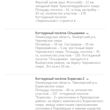
Финский залив (мыс Флотский) – 12 км;
западный берег Красногвардейского озера.
Площадь поселка – 61 га (под застройку –
43 га), количество участков – 178.
Коттеджный поселок
«Зеркальный»< строится в ...
Коттеджный посёлок Ольшаники
Ленинградская область, Выборгский р-н,
Чернявское озеро
Петербург – 55 км, Сестрорецк – 25 км,
Первомайское – 5 км; восточный берег
Чернявского озера. Площадь поселка – 35
га, количество участков – 155. Коттеджный
поселок "Ольшаники» находится в
Выборгском районе, на берегу Чернявского
озера. Это всего 55 км...
Коттеджный посёлок Борисово-2
Ленинградская область, Приозерский р-н,
Борисовское озеро
Площадь поселка – 49 га, количество
участков – 237. оттеджный поселок
"Борисово - 2» расположен в Приозерском
районе, на берегу живописного Борисовского
озера, между известными горнолыжными
склонами в Коробицыно и зимним курортом