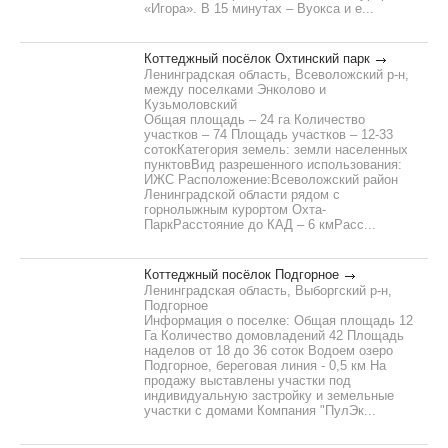
«Игора». В 15 минутах – Вуокса и е...
Коттеджный посёлок Охтинский парк
Ленинградская область, Всеволожский р-н,
между поселками Энколово и
Кузьмоловский
Общая площадь – 24 га Количество
участков – 74 Площадь участков – 12-33
сотокКатегория земель: земли населенных
пунктовВид разрешенного использования:
ИЖС Расположение:Всеволожский район
Ленинградской области рядом с
горнолыжным курортом Охта-
ПаркРасстояние до КАД – 6 кмРасс...
Коттеджный посёлок Подгорное
Ленинградская область, Выборгский р-н,
Подгорное
Информация о поселке: Общая площадь 12
Га Количество домовладений 42 Площадь
наделов от 18 до 36 соток Водоем озеро
Подгорное, береговая линия - 0,5 км На
продажу выставлены участки под
индивидуальную застройку и земельные
участки с домами Компания "ПулЭк...