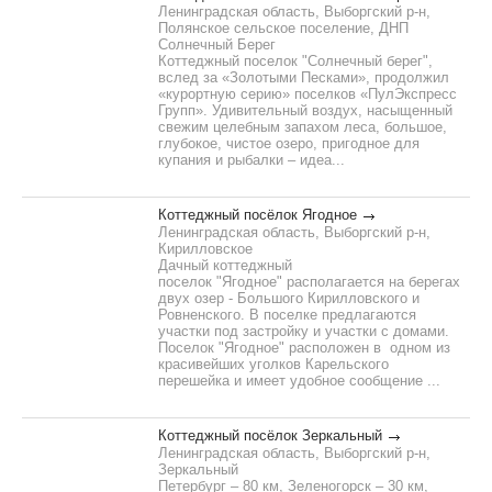
Ленинградская область, Выборгский р-н,
Полянское сельское поселение, ДНП
Солнечный Берег
Коттеджный поселок "Солнечный берег",
вслед за «Золотыми Песками», продолжил
«курортную серию» поселков «ПулЭкспресс
Групп». Удивительный воздух, насыщенный
свежим целебным запахом леса, большое,
глубокое, чистое озеро, пригодное для
купания и рыбалки – идеа...
Коттеджный посёлок Ягодное
Ленинградская область, Выборгский р-н,
Кирилловское
Дачный коттеджный
поселок "Ягодное" располагается на берегах
двух озер - Большого Кирилловского и
Ровненского. В поселке предлагаются
участки под застройку и участки с домами.
Поселок "Ягодное" расположен в одном из
красивейших уголков Карельского
перешейка и имеет удобное сообщение ...
Коттеджный посёлок Зеркальный
Ленинградская область, Выборгский р-н,
Зеркальный
Петербург – 80 км, Зеленогорск – 30 км,