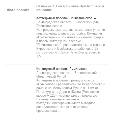
Название КП застройщика ПулЭкспресс и
Фото поселка
описание
Коттеджный посёлок Приветнинское
Ленинградская область, Выборгский р-н,
Приветнинское п
На продажу выставлены земельные участки
под индивидуальную застройку. Компания
«Пулэкспресс» объявляет о начале продаж
в новом коттеджном поселке
”Приветнинское”, расположенном на границе
Курортного и Выборгского районов, в 65
километрах от Санкт-Петербурга, всего в
1,5...
Коттеджный посёлок Румболово
Ленинградская область, Всеволожский р-н,
Мельничный Ручей
Коттеджный поселок премиум класса
«Румболово» расположен во Всеволожском
районе на Мельничном Ручье в 11 км от
Петербурга по Дороге Жизни (Рябовское
шоссе А-128), именно здесь предлагают
Вашему вниманию элитные
коттеджи.Микрорайон имеет выгодное
расположение, что уже отметили
профессиона...