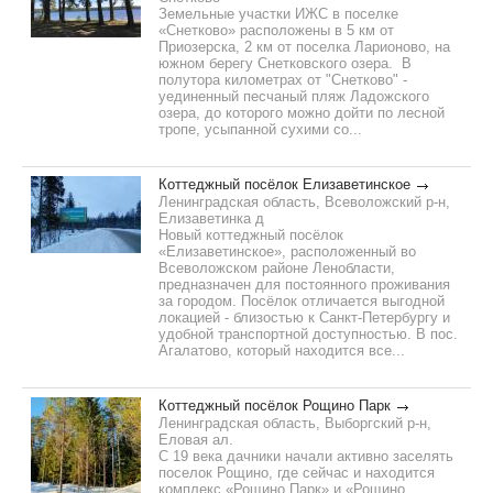
Земельные участки ИЖС в поселке
«Снетково» расположены в 5 км от
Приозерска, 2 км от поселка Ларионово, на
южном берегу Снетковского озера. В
полутора километрах от "Снетково" -
уединенный песчаный пляж Ладожского
озера, до которого можно дойти по лесной
тропе, усыпанной сухими со...
Коттеджный посёлок Елизаветинское
Ленинградская область, Всеволожский р-н,
Елизаветинка д
Новый коттеджный посёлок
«Елизаветинское», расположенный во
Всеволожском районе Ленобласти,
предназначен для постоянного проживания
за городом. Посёлок отличается выгодной
локацией - близостью к Санкт-Петербургу и
удобной транспортной доступностью. В пос.
Агалатово, который находится все...
Коттеджный посёлок Рощино Парк
Ленинградская область, Выборгский р-н,
Еловая ал.
С 19 века дачники начали активно заселять
поселок Рощино, где сейчас и находится
комплекс «Рощино Парк» и «Рощино