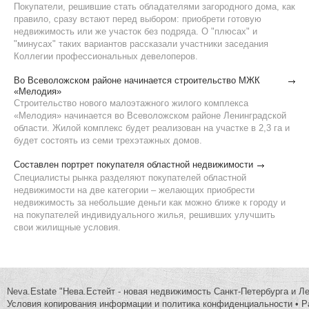
Покупатели, решившие стать обладателями загородного дома, как
правило, сразу встают перед выбором: приобрети готовую
недвижимость или же участок без подряда. О "плюсах" и
"минусах" таких вариантов рассказали участники заседания
Коллегии профессиональных девелоперов.
Во Всеволожском районе начинается строительство МЖК
«Мелодия»
Строительство нового малоэтажного жилого комплекса
«Мелодия» начинается во Всеволожском районе Ленинградской
области. Жилой комплекс будет реализован на участке в 2,3 га и
будет состоять из семи трехэтажных домов.
Составлен портрет покупателя областной недвижимости
Специалисты рынка разделяют покупателей областной
недвижимости на две категории – желающих приобрести
недвижимость за небольшие деньги как можно ближе к городу и
на покупателей индивидуального жилья, решивших улучшить
свои жилищные условия.
Neva.Estate "Нева.Естейт - новая недвижимость Санкт-Петербурга и Л
Условия копирования информации и политика конфиденциальности
•
Р