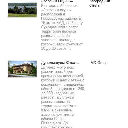
Лосось и Окунь
Загородный
стиль
Коттеджный поселок
«Лосось и окунь»
расположен в
Приозерском районе, в
75 км от КАД, на берегу
Суходольского озера.
Территория поселка
разделена на 35
участков, площадь
которых варьируется от
10 до 20 соток....
Дупельхаусы Юкки
IMD Group
Дуплекс – это дом,
рассчитанный для
проживания двух семей,
который имеет 2 этажа с
цокольным помещением
общей площадью от 240
до 350 квадратных
метров. Дуплексы
расположены на
территории посёлка
Юкки в сказочном
живописном месте
вблизи Санкт-
Петербурга. До
комплекса можно