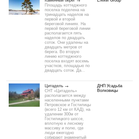
Каменный берег
Erkker Group
Площадь коттеджного
поселка поделена на
тринадцать наделов на
первой и второй
береговой линиях. На
первой береговой линии
располагается пять
наделов по двадцать
соток. Они удалены на
двадцать метров от
берега. Во вторую
линию коттеджного
поселка входят восемь
участков, площадью по
двадцать соток. Да...
Цитадель
ДНП Усадьба
Волковицы
СНТ «Цитадель»
располагается между
населенными пунктами
Петровское и Гостилицы
(всего 12 км от КАД), на
удалении 300м от
Гостилицкого шоссе,
вплотную к лесному
массиву и полю, где
люди ежегодно
собирают знаменитый