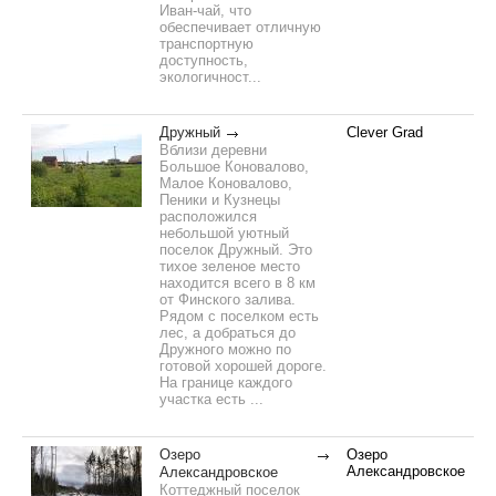
Иван-чай, что
обеспечивает отличную
транспортную
доступность,
экологичност...
Дружный
Clever Grad
Вблизи деревни
Большое Коновалово,
Малое Коновалово,
Пеники и Кузнецы
расположился
небольшой уютный
поселок Дружный. Это
тихое зеленое место
находится всего в 8 км
от Финского залива.
Рядом с поселком есть
лес, а добраться до
Дружного можно по
готовой хорошей дороге.
На границе каждого
участка есть ...
Озеро
Озеро
Александровское
Александровское
Коттеджный поселок