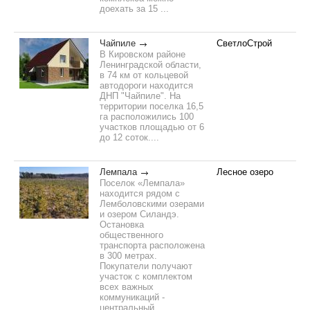
доехать за 15 ...
Чайпиле
СветлоСтрой
В Кировском районе
Ленинградской области,
в 74 км от кольцевой
автодороги находится
ДНП "Чайпиле". На
территории поселка 16,5
га расположились 100
участков площадью от 6
до 12 соток....
Лемпала
Лесное озеро
Поселок «Лемпала»
находится рядом с
Лемболовскими озерами
и озером Силандэ.
Остановка
общественного
транспорта расположена
в 300 метрах.
Покупатели получают
участок с комплектом
всех важных
коммуникаций -
центральный