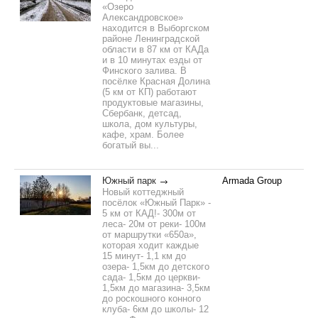
«Озеро
Александровское»
находится в Выборгском
районе Ленинградской
области в 87 км от КАДа
и в 10 минутах езды от
Финского залива. В
посёлке Красная Долина
(5 км от КП) работают
продуктовые магазины,
Сбербанк, детсад,
школа, дом культуры,
кафе, храм. Более
богатый вы...
Южный парк
Armada Group
Новый коттеджный
посёлок «Южный Парк» -
5 км от КАД!- 300м от
леса- 20м от реки- 100м
от маршрутки «650а»,
которая ходит каждые
15 минут- 1,1 км до
озера- 1,5км до детского
сада- 1,5км до церкви-
1,5км до магазина- 3,5км
до роскошного конного
клуба- 6км до школы- 12