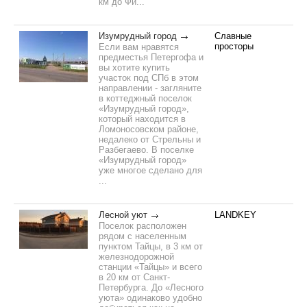
км до Фи...
Изумрудный город
Славные
просторы
Если вам нравятся
предместья Петергофа и
вы хотите купить
участок под СПб в этом
направлении - загляните
в коттеджный поселок
«Изумрудный город»,
который находится в
Ломоносовском районе,
недалеко от Стрельны и
Разбегаево. В поселке
«Изумрудный город»
уже многое сделано для
...
Лесной уют
LANDKEY
Поселок расположен
рядом с населенным
пунктом Тайцы, в 3 км от
железнодорожной
станции «Тайцы» и всего
в 20 км от Санкт-
Петербурга. До «Лесного
уюта» одинаково удобно