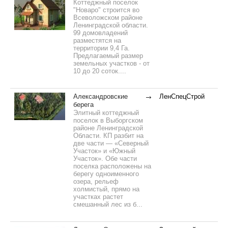
Коттеджный поселок
"Новаро" строится во
Всеволожском районе
Ленинградской области.
99 домовладений
разместятся на
территории 9,4 Га.
Предлагаемый размер
земельных участков - от
10 до 20 соток....
Александровские
ЛенСпецСтрой
берега
Элитный коттеджный
поселок в Выборгском
районе Ленинградской
Области. КП разбит на
две части — «Северный
Участок» и «Южный
Участок». Обе части
поселка расположены на
берегу одноименного
озера, рельеф
холмистый, прямо на
участках растет
смешанный лес из б...