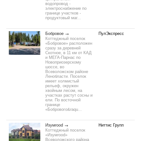
водопровод -
электроснабжение по
границе участков -
продуктовый маг...
Бобровое
ПулЭкспресс
Коттеджный поселок
«Бобровое» расположен
сразу за деревней
Скотное, в 11 км от КАД
и МЕГА-Парнас по
Новоприозерскому
шоссе, во
Всеволожском районе
Ленобласти. Поселок
имеет холмистый
рельеф, окружен
хвойным лесом, на
участках растут сосны и
ели. По восточной
границе
«Бобрового&raqu...
Изумrood
Ниттис Групп
Коттеджный поселок
«Изумrood»
Всеволожского района