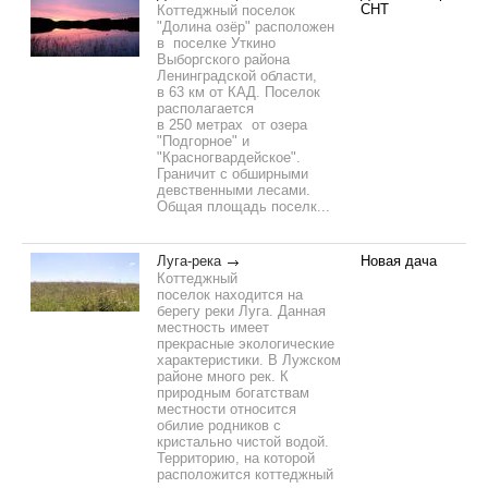
СНТ
Коттеджный поселок
"Долина озёр" расположен
в поселке Уткино
Выборгского района
Ленинградской области,
в 63 км от КАД. Поселок
располагается
в 250 метрах от озера
"Подгорное" и
"Красногвардейское".
Граничит с обширными
девственными лесами.
Общая площадь поселк...
Луга-река
Новая дача
Коттеджный
поселок находится на
берегу реки Луга. Данная
местность имеет
прекрасные экологические
характеристики. В Лужском
районе много рек. К
природным богатствам
местности относится
обилие родников с
кристально чистой водой.
Территорию, на которой
расположится коттеджный