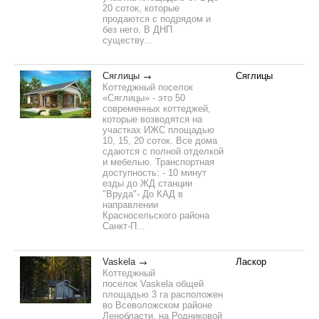
20 соток, которые
продаются с подрядом и
без него. В ДНП
существу...
Сяглицы
Сяглицы
Коттеджный поселок
«Сяглицы» - это 50
современных коттеджей,
которые возводятся на
участках ИЖС площадью
10, 15, 20 соток. Все дома
сдаются с полной отделкой
и мебелью. Транспортная
доступность: - 10 минут
езды до ЖД станции
"Вруда"- До КАД в
направлении
Красносельского района
Санкт-П...
Vaskela
Ласкор
Коттеджный
поселок Vaskela общей
площадью 3 га расположен
во Всеволожском районе
Ленобласти, на Родниковой