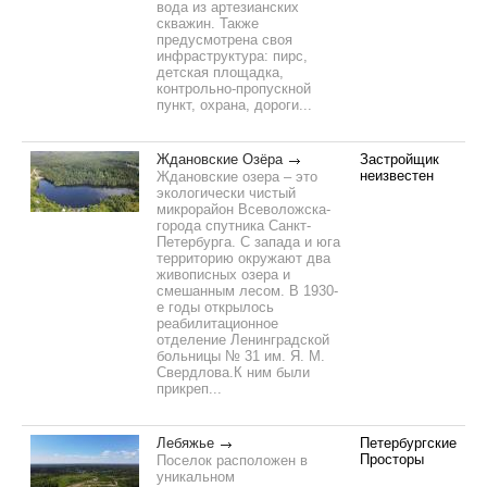
вода из артезианских
скважин. Также
предусмотрена своя
инфраструктура: пирс,
детская площадка,
контрольно-пропускной
пункт, охрана, дороги...
Ждановские Озёра
Застройщик
неизвестен
Ждановские озера – это
экологически чистый
микрорайон Всеволожска-
города спутника Санкт-
Петербурга. С запада и юга
территорию окружают два
живописных озера и
смешанным лесом. В 1930-
е годы открылось
реабилитационное
отделение Ленинградской
больницы № 31 им. Я. М.
Свердлова.К ним были
прикреп...
Лебяжье
Петербургские
Просторы
Поселок расположен в
уникальном