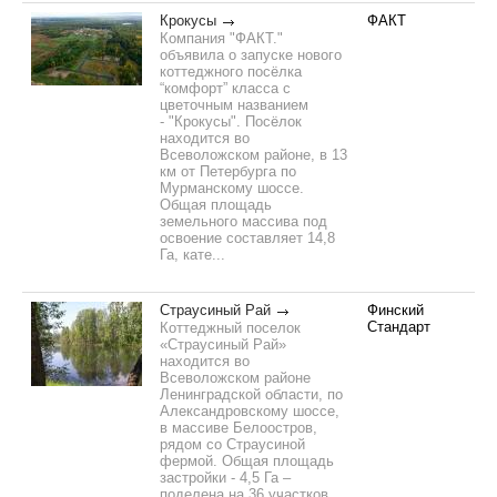
Крокусы
ФАКТ
Компания "ФАКТ."
объявила о запуске нового
коттеджного посёлка
“комфорт” класса с
цветочным названием
- "Крокусы". Посёлок
находится во
Всеволожском районе, в 13
км от Петербурга по
Мурманскому шоссе.
Общая площадь
земельного массива под
освоение составляет 14,8
Га, кате...
Страусиный Рай
Финский
Стандарт
Коттеджный поселок
«Страусиный Рай»
находится во
Всеволожском районе
Ленинградской области, по
Александровскому шоссе,
в массиве Белоостров,
рядом со Страусиной
фермой. Общая площадь
застройки - 4,5 Га –
поделена на 36 участков