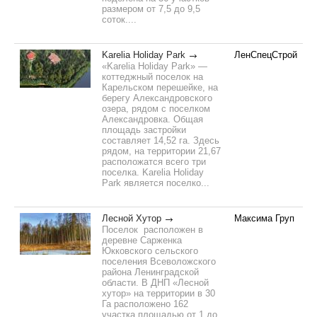
размером от 7,5 до 9,5
соток....
Karelia Holiday Park
ЛенСпецСтрой
«Karelia Holiday Park» —
коттеджный поселок на
Карельском перешейке, на
берегу Александровского
озера, рядом с поселком
Александровка. Общая
площадь застройки
составляет 14,52 га. Здесь
рядом, на территории 21,67
расположатся всего три
поселка. Karelia Holiday
Park является поселко...
Лесной Хутор
Максима Груп
Поселок расположен в
деревне Сарженка
Юкковского сельского
поселения Всеволожского
района Ленинградской
области. В ДНП «Лесной
хутор» на территории в 30
Га расположено 162
участка площадью от 1 до