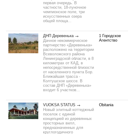
первая очередь. В
частности, 18-луночное
чемпионское поле, три
искусственных озера
общей площа...
ДНП Деревенька
1 Городское
Агентство
Дачное некоммерческое
партнерство «Деревенька»
расположено на территории
Всеволожского района
Ленинградской области, в 8
километрах от КАД, в
непосредственной близости
от населенного пункта Бор.
Ближайшая трасса -
Колтушское шоссе. В
состав ДНП «Деревенька»
входит 6 участков...
VUOKSA STATUS
Obitania
Новый элитный коттеджный
поселок с единой
концепцией из деревянных
просторных вилл,
предназначенных для
круглогодичного