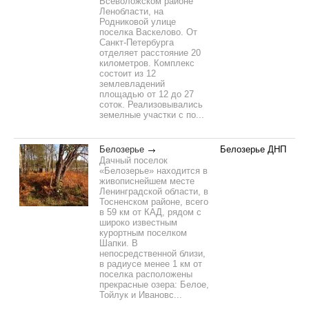
Всеволожском районе
Ленобласти, на
Родниковой улице
поселка Васкелово. От
Санкт-Петербурга
отделяет расстояние 20
километров. Комплекс
состоит из 12
землевладений
площадью от 12 до 27
соток. Реализовывались
земелные участки с по...
Белозерье
Белозерье ДНП
Дачный поселок
«Белозерье» находится в
живописнейшем месте
Ленинградской области, в
Тосненском районе, всего
в 59 км от КАД, рядом с
широко известным
курортным поселком
Шапки. В
непосредственной близи,
в радиусе менее 1 км от
поселка расположены
прекрасные озера: Белое,
Тойлук и Ивановс...