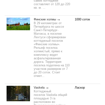
самих коттеджей
составляет от 120 до 220
кв. м. ...
Финские холмы
1000 соток
В 29 километрах от
Петербурга по шоссе
Санкт-Петербург-
Матокса, в поселке
Лехтуси сформирован
коттеджный поселок
«Финские холмы».
Рельеф поселка
холмистый, прямо к
комплексу ведет
асфальтированная
дорога. Территория
поселка поделена на 110
участков размером от 7
до 20 соток. Стоит
отмет...
Vaskela
Ласкор
Коттеджный
поселок Vaskela общей
площадью 3 га
расположен во