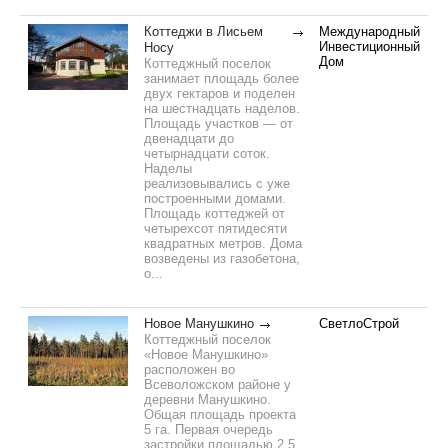
Коттеджи в Лисьем
Международный
Инвестиционный
Носу
Дом
Коттеджный поселок
занимает площадь более
двух гектаров и поделен
на шестнадцать наделов.
Площадь участков — от
двенадцати до
четырнадцати соток.
Наделы
реализовывались с уже
построенными домами.
Площадь коттеджей от
четырехсот пятидесяти
квадратных метров. Дома
возведены из газобетона,
о...
Новое Манушкино
СветлоСтрой
Коттеджный поселок
«Новое Манушкино»
расположен во
Всеволожском районе у
деревни Манушкино.
Общая площадь проекта
5 га. Первая очередь
застройки площадью 2,5