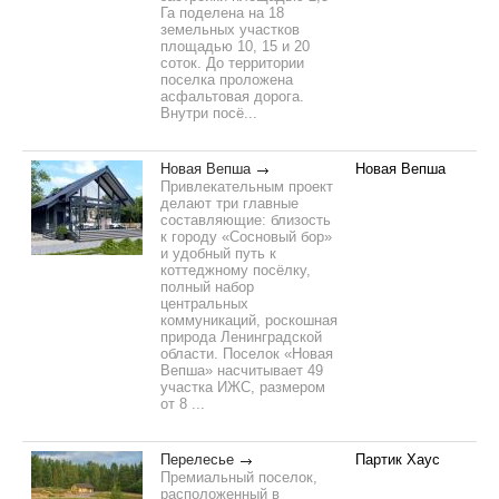
Га поделена на 18
земельных участков
площадью 10, 15 и 20
соток. До территории
поселка проложена
асфальтовая дорога.
Внутри посё...
Новая Вепша
Новая Вепша
Привлекательным проект
делают три главные
составляющие: близость
к городу «Сосновый бор»
и удобный путь к
коттеджному посёлку,
полный набор
центральных
коммуникаций, роскошная
природа Ленинградской
области. Поселок «Новая
Вепша» насчитывает 49
участка ИЖC, размером
от 8 ...
Перелесье
Партик Хаус
Премиальный поселок,
расположенный в