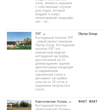
пляж, близость водоема
с собственным спуском
для лодок, который
впадает в озеро,
неповторимый ландшафт,
лес – вс...
ЛУГ
Olymp Group
Коттеджный поселок ЛУГ
- новый проект компании
Olymp Group. Коттеджный
поселок ЛУГ это: -
компактный квартал
коттеджной застройки,
рассчитанный на 21
домовладение- единая
архитектурная концепция
в современном
лаконичном стиле и
регламент застройки-
участки от 20 соток в
окружении нетронутого
сосно...
Кавголовские Холмы
ФАКТ
,
ФАКТ
Коттеджный поселок
«Кавголовские Холмы»