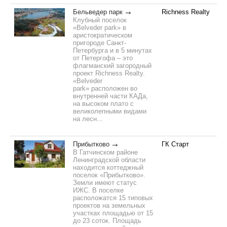
Бельведер парк
Richness Realty
Клубный поселок
«Belveder park» в
аристократическом
пригороде Санкт-
Петербурга и в 5 минутах
от Петергофа – это
флагманский загородный
проект Richness Realty.
«Belveder
park» расположен во
внутренней части КАДа,
на высоком плато с
великолепными видами
на лесн...
Прибытково
ГК Старт
В Гатчинском районе
Ленинградской области
находится коттеджный
поселок «Прибытково».
Земли имеют статус
ИЖС. В поселке
расположатся 15 типовых
проектов на земельных
участках площадью от 15
до 23 соток. Площадь