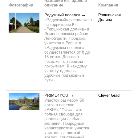
Название КП, адрес и
Фотографии
описание
Компания
Радужный поселок
Ропшинская
Долина
«Радужный» расположен
на территории КП
«Ропшинская долина» в
Ломоносовском районе
Ленобласти. Продажа
участков в Ропше в
«Радужном поселке»
осуществляется от 8 до
15 соток. Дороги в
поселке - с твердым
покрытием. К каждому
участку сделаны
удобные подъездные
пути....
PRIME4YOU
Clever Grad
Участок размером 50
соток в поселке
«PRIME4YOU» - это
полная свобода для
реализации любых
желаний. Природные
характеристики участка
уникальны: чистый
воздух, собственный