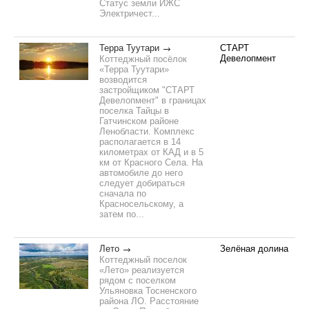
Статус земли ИЖС
Электричест...
Терра Туутари
СТАРТ
Девелопмент
Коттеджный посёлок
«Терра Туутари»
возводится
застройщиком "СТАРТ
Девелопмент" в границах
поселка Тайцы в
Гатчинском районе
Ленобласти. Комплекс
располагается в 14
километрах от КАД и в 5
км от Красного Села. На
автомобиле до него
следует добираться
сначала по
Красносельскому, а
затем по...
Лето
Зелёная долина
Коттеджный поселок
«Лето» реализуется
рядом с поселком
Ульяновка Тосненского
района ЛО. Расстояние