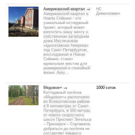
Американский квартал
НС
Девелопмент
Американский квартал в
Новом Сойкино - это
уникальный коттеджный
проект, который может
воплотить вашу мечту о
собственном загородном
доме.Местечковая
«одноэтажная Америка»
под Санкт-Петербургом,
воссозданная в Новом
Сойкино, станет
идеальным местом для
размеренной и спокойной
жизни. Акку...
Медовое+
1000 соток
Коттеджный посёлок
«Медовое+» расположен
во Всеволожском районе
в 8 километрах от Санкт-
Петербурга, в 500 метрах
от нового скоростного
шоссе Проспект Энгельса
– Приозерск – Сортавала,
добраться до посёлка не
составляет никакого