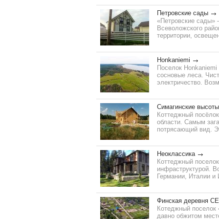
Петровские сады
«Петровские сады» 
Всеволожского район
территории, освещен
Honkaniemi
Поселок Honkaniemi
сосновые леса. Чис
электричество. Возм
Симагинские высоты
Коттеджный посёлок
области. Самым заг
потрясающий вид. Эт
Неоклассика
Коттеджный поселок
инфраструктурой. В
Германии, Италии и 
Финская деревня С
Котеджный поселок 
давно обжитом месте