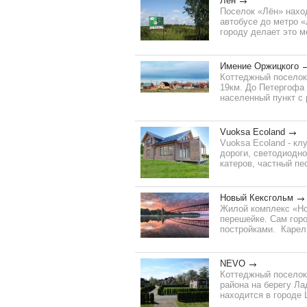
Лён
Поселок «Лён» наход
автобусе до метро 
городу делает это м
Имение Оржицкого
Коттеджный поселок
19км. До Петергофа 
населенный пункт с 
Vuoksa Ecoland
Vuoksa Ecoland - к
дороги, светодиодно
катеров, частный пе
Новый Кексгольм
Жилой комплекс «Но
перешейке. Сам горо
постройками. Карел
NEVO
Коттеджный поселок 
района на берегу Л
находится в городе Ш