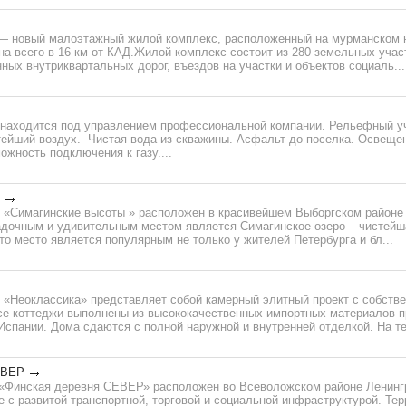
— новый малоэтажный жилой комплекс, расположенный на мурманском 
а всего в 16 км от КАД.Жилой комплекс состоит из 280 земельных учас
ных внутриквартальных дорог, въездов на участки и объектов социаль...
 находится под управлением профессиональной компании. Рельефный уч
тейший воздух. Чистая вода из скважины. Асфальт до поселка. Освещен
ожность подключения к газу....
 «Симагинские высоты » расположен в красивейшем Выборгском районе
адочным и удивительным местом является Симагинское озеро – чистейша
о место является популярным не только у жителей Петербурга и бл...
 «Неоклассика» представляет собой камерный элитный проект с собстве
се коттеджи выполнены из высококачественных импортных материалов п
Испании. Дома сдаются с полной наружной и внутренней отделкой. На те
ЕВЕР
«Финская деревня СЕВЕР» расположен во Всеволожском районе Ленингр
 с развитой транспортной, торговой и социальной инфраструктурой. Тер