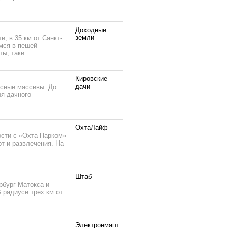
Доходные
земли
, в 35 км от Санкт-
мся в пешей
ы, таки...
Кировские
дачи
есные массивы. До
ля дачного
ОхтаЛайф
ости с «Охта Парком»
рт и развлечения. На
Штаб
рбург-Матокса и
 радиусе трех км от
Электронмаш