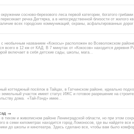
 окружении сосново-березового леса первой категории, богатого грибами
пересекает речка Дегтярка, а в непосредственной близости от жилого кв
личие всех городских коммуникаций, охраны, асфальтированных дорог и
 с необычным названием «Кокосы» расположен во Всеволожском районе
ся всего в 12 км от КАД. В 7 минутах от «Кокосов» находится деревня Р
рой включает в себя детские сады, школы, мага...
ный коттеджный посёлок в Тайцах, в Гатчинском районе, идеально подх
 земельный участок имеет статус ИЖС и готовое разрешение на строите
ельству дома. «Тай-Лэнд» имее...
сад
в тихом и живописном районе Ленинградской области, но при этом сохр
его в семи километрах находится город Ломоносов, где вы найдете все 
ики до школы и кинотеатра. Здесь сделано все, чтобы вам было комфор