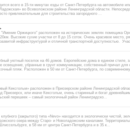
ится всего в 15-ти минутах езды от Санкт-Петербурга на автомобиле ил
«Ладожская» во Всеволожском районе Ленинградской области. Непосредс
есто привлекательным для строительства загородного ...
 "Имение Оржицкого" расположен на исторических землях помещика Ор
20км. Высокие сухие участки от 8 до 15 соток. Очень красивое место, ря
развитой инфраструктурой и отличной транспортной доступностью. Участ
лубный уютный поселок на 46 домов. Европейские дома в едином стиле,
е освещение, убранные в грунт коммуникации, собственный причал для с
сочный пляж. Расположен в 50 км от Санкт-Петербурга, по современному 
вый Кексгольм» расположен в Приозерском районе Ленинградской облас
д Приозерск, или иначе Кексгольм, очень старинный и богат древнейши
ьский перешеек – самый экологичный район Ленинградско...
клубного (закрытого) типа «Nevo» находится в экологически чистой, зел
адожского озера между Старо- и Новоладожским каналами. Территориаль
лиссельбурге, в 58 км от центра Санкт-Петербурга и в 35 к...