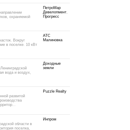
ПетроМар
Девелопмент
,
направлении
Прогресс
тков, охраняемой
АТС
Малиновка
асток. Вокруг
ие в поселке. 10 кВт
Доходные
земли
 Ленинградской
я вода и воздух,
Puzzle Realty
нной развитой
роизводства
рритор...
Инпром
адской области в
ритория поселка,