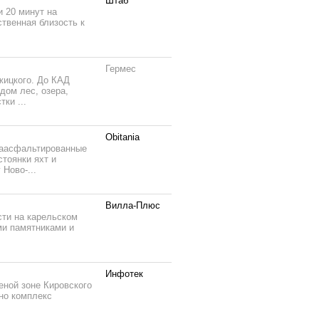
Штаб
и 20 минут на
твенная близость к
Гермес
жицкого. До КАД
дом лес, озера,
ки ...
Obitania
 заасфальтированные
тоянки яхт и
Ново-...
Вилла-Плюс
ти на карельском
ми памятниками и
Инфотек
еной зоне Кировского
но комплекс