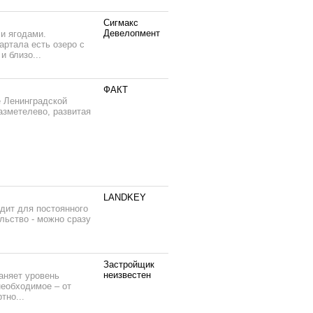
Сигмакс
Девелопмент
 и ягодами.
артала есть озеро с
 близо...
ФАКТ
 Ленинградской
азметелево, развитая
LANDKEY
одит для постоянного
льство - можно сразу
Застройщик
неизвестен
аняет уровень
необходимое – от
тно...