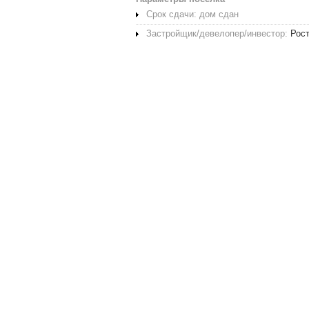
Срок сдачи: дом сдан
Застройщик/девелопер/инвестор:
Рос