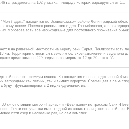
6 га, разделена на 102 участка, площадь которых варьируется от 1...
"Моя Ладога" находится во Всеволожском районе Ленинградской области
анскому шоссе. Поселок расположен в дер. Ганнибаловка, а в находяще
 им.Морозова есть все необходимые для постоянного проживания объект
ается на равнинной местности на берегу реки Сарья. Поблизости есть л
13 км. Территория относится к землям сельхозназначения и выделена д
одаже представлено 229 наделов размером от 12 до 20 соток. Уч...
джный поселок премиум класса. Кп находится в непосредственной близ
их загородных как летних, так и зимних курортов. Совмещает в себе спо
са будут функционировать 2 индивидуальных въ...
 30 км от станций метро «Парнас» и «Девяткино» по трассам Санкт-Пете
ссе. Почти все участки имеют одной из своих границ прекрасный лес. В
менее пяти озер и несколько рек, но сам комплек...