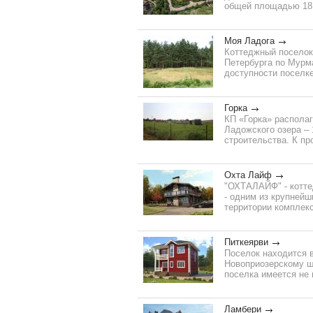
общей площадью 18,4
Моя Ладога
Коттеджный поселок 
Петербурга по Мурм
доступности поселке
Горка
КП «Горка» располаг
Ладожского озера – 
строительства. К пр
Охта Лайф
"ОХТАЛАЙФ" - котте
- одним из крупнейш
территории комплек
Питкеярви
Поселок находится в
Новоприозерскому шо
поселка имеется не 
Ламбери