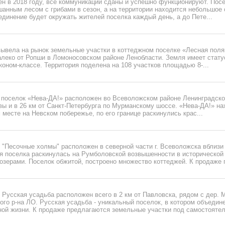
н в 2018 году, все коммуникации сданы и успешно функционируют. Посе
анным лесом с грибами в сезон, а на территории находится небольшое 
единение будет окружать жителей поселка каждый день, а до Пете...
вывела на рынок земельные участки в коттеджном поселке «Лесная поля
алеко от Ропши в Ломоносовском районе Ленобласти. Земля имеет стату
коном-классе. Территория поделена на 108 участков площадью 8-...
 поселок «Нева-ДА!» расположен во Всеволожском районе Ленинградско
вы и в 26 км от Санкт-Петербурга по Мурманскому шоссе. «Нева-ДА!» на
 месте на Невском побережье, по его границе раскинулись крас...
 "Песочные холмы" расположен в северной части г. Всеволожска вблизи
ия поселка раскинулась на Румболовской возвышенности в исторической
зерами. Поселок обжитой, построено множество коттеджей. К продаже п
Русская усадьба расположен всего в 2 км от Павловска, рядом с дер. 
ого р-на ЛО. Русская усадьба - уникальный поселок, в котором объеди
ной жизни. К продаже предлагаются земельные участки под самостоятел