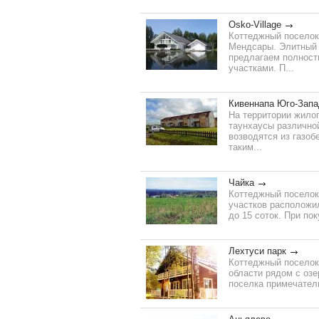
Osko-Village
Коттеджный поселок
Мендсары. Элитный 
предлагаем полност
участками. П...
Кивеннапа Юго-Запа
На территории жило
таунхаусы различно
возводятся из газоб
таким...
Чайка
Коттеджный поселок
участков расположил
до 15 соток. При по
Лехтуси парк
Коттеджный поселок
области рядом с оз
поселка примечатель