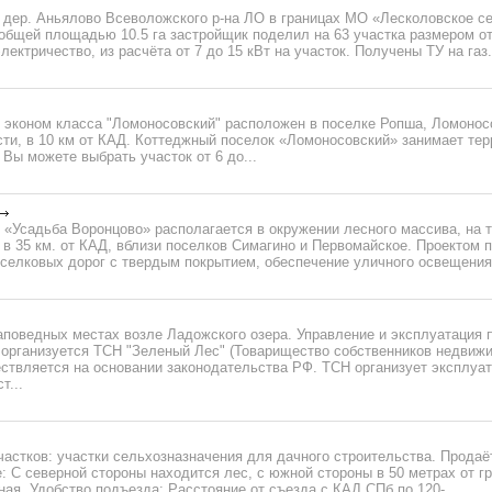
в дер. Аньялово Всеволожского р-на ЛО в границах МО «Лесколовское с
бщей площадью 10.5 га застройщик поделил на 63 участка размером от 
ектричество, из расчёта от 7 до 15 кВт на участок. Получены ТУ на газ. 
 эконом класса "Ломоносовский" расположен в поселке Ропша, Ломоносо
сти, в 10 км от КАД. Коттеджный поселок «Ломоносовский» занимает те
Вы можете выбрать участок от 6 до...
 «Усадьба Воронцово» располагается в окружении лесного массива, на 
 в 35 км. от КАД, вблизи поселков Симагино и Первомайское. Проектом
селковых дорог с твердым покрытием, обеспечение уличного освещения 
аповедных местах возле Ладожского озера. Управление и эксплуатация 
 организуется ТСН "Зеленый Лес" (Товарищество собственников недвижи
ствляется на основании законодательства РФ. ТСН организует эксплуа
т...
астков: участки сельхозназначения для дачного строительства. Продаё
: С северной стороны находится лес, с южной стороны в 50 метрах от г
ная. Удобство подъезда: Расстояние от съезда с КАД СПб по 120-...