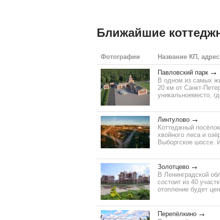
Ближайшие коттедж
Фотографии
Название КП, адрес
Павловский парк
В одном из самых жи
20 км от Санкт-Пет
уникальноеместо, гд
Линтулово
Коттеджный посёлок
хвойного леса и озё
Выборгское шоссе. И
Золотцево
В Ленинградской обл
состоит из 40 участ
отопление будет цен
Перепёлкино