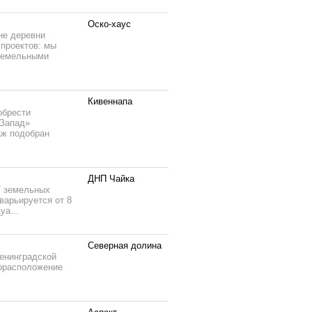
Оско-хаус
не деревни
проектов: мы
 земельными
Кивеннапа
обрести
-Запад»
аж подобран
ДНП Чайка
7 земельных
варьируется от 8
уа...
Северная долина
енинградской
торасположение