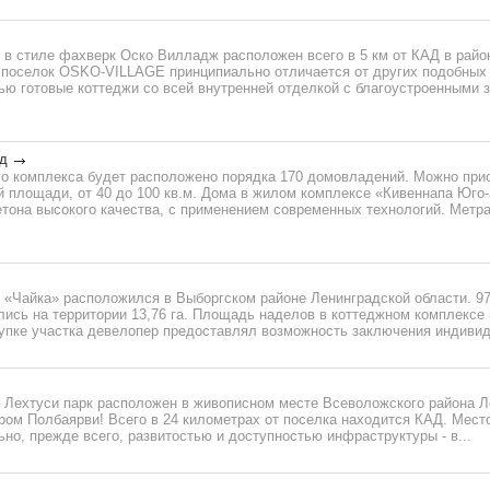
 в стиле фахверк Оско Вилладж расположен всего в 5 км от КАД в райо
поселок OSKO-VILLAGE принципиально отличается от других подобных 
ью готовые коттеджи со всей внутренней отделкой с благоустроенными
д
го комплекса будет расположено порядка 170 домовладений. Можно при
й площади, от 40 до 100 кв.м. Дома в жилом комплексе «Кивеннапа Юго
етона высокого качества, с применением современных технологий. Метр
 «Чайка» расположился в Выборгском районе Ленинградской области. 9
ись на территории 13,76 га. Площадь наделов в коттеджном комплексе 
купке участка девелопер предоставлял возможность заключения индивид
 Лехтуси парк расположен в живописном месте Всеволожского района Л
ером Полбаярви! Всего в 24 километрах от поселка находится КАД. Мес
но, прежде всего, развитостью и доступностью инфраструктуры - в...