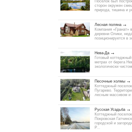
Поселок был построе
сторон окружен смеш
природа, тишина и у
Лесная поляна
Компания «Гранат» 
деревни Олики, нед
позиционируется в э
Нева-Да
Готовый коттеджный
метрах от берега Не
экологически чистом
Песочные холмы
Коттеджный поселок
Пугарево. Территор
лесным массивом и о
Русская Усадьба
Коттеджный поселок 
Покровская Гатчинск
городской и загород
Р...