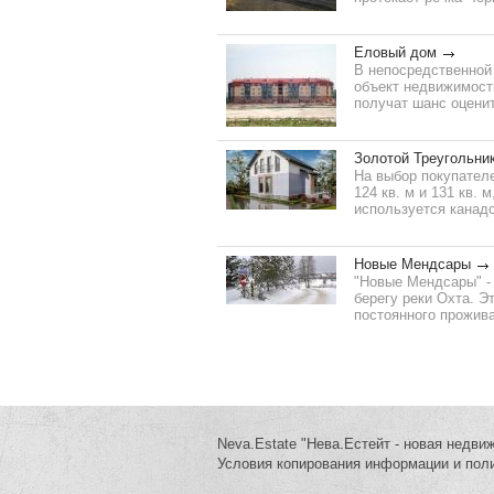
Еловый дом
В непосредственной 
объект недвижимост
получат шанс оценит
Золотой Треугольни
На выбор покупател
124 кв. м и 131 кв.
используется канадс
Новые Мендсары
"Новые Мендсары" -
берегу реки Охта. Э
постоянного прожива
Neva.Estate "Нева.Естейт - новая недви
Условия копирования информации и пол