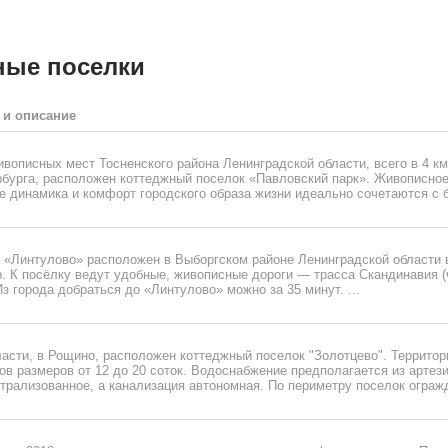
ные поселки
 и описание
вописных мест Тосненского района Ленинградской области, всего в 4 км
ербурга, расположен коттеджный поселок «Павловский парк». Живописно
е динамика и комфорт городского образа жизни идеально сочетаются с б
 «Линтулово» расположен в Выборгском районе Ленинградской области 
р. К посёлку ведут удобные, живописные дороги — трасса Скандинавия (
з города добраться до «Линтулово» можно за 35 минут. ...
асти, в Рощино, расположен коттеджный поселок "Золотцево". Территор
ков размеров от 12 до 20 соток. Водоснабжение предполагается из артез
трализованное, а канализация автономная. По периметру поселок огражд