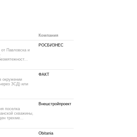
Компания
РОСБИЗНЕС
 от Павловска и
е
езмятежност...
ФАКТ
в окружении
через ЗСД) или
Внешстройпроект
ия поселка
ианской скважины,
ен трехме...
Obitania