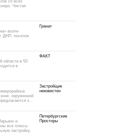
лок со всех
озеро. Чистая
Гранат
на» возле
с ДНП, поселок
ФАКТ
й области в 50
ходится в
Застройщик
неизвестен
 микрорайона
 зоне, окруженной
редлагаются з...
Петербургские
Просторы
Марьино и
нены все плюсы
ьную застройку.