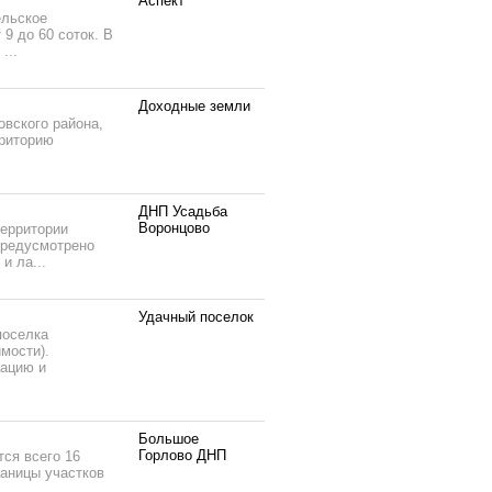
Аспект
ельское
9 до 60 соток. В
...
Доходные земли
вского района,
рриторию
ДНП Усадьба
Воронцово
территории
 предусмотрено
и ла...
Удачный поселок
поселка
мости).
тацию и
Большое
Горлово ДНП
тся всего 16
раницы участков