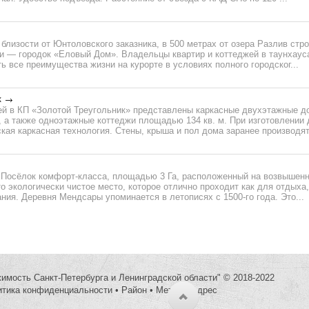
близости от Юнтоловского заказника, в 500 метрах от озера Разлив стр
и — городок «Еловый Дом». Владельцы квартир и коттеджей в таунхаус
ь все преимущества жизни на курорте в условиях полного городског...
к
ей в КП «Золотой Треугольник» представлены каркасные двухэтажные 
 м, а также одноэтажные коттеджи площадью 134 кв. м. При изготовлении
кая каркасная технология. Стены, крыша и пол дома заранее производятс
 Посёлок комфорт-класса, площадью 3 Га, расположенный на возвышенн
то экологически чистое место, которое отлично проходит как для отдыха,
ния. Деревня Мендсары упоминается в летописях с 1500-го года. Это...
жимость Санкт-Петербурга и Ленинградской области" © 2018-2022
итика конфиденциальности
•
Район
•
Метро
•
Адрес