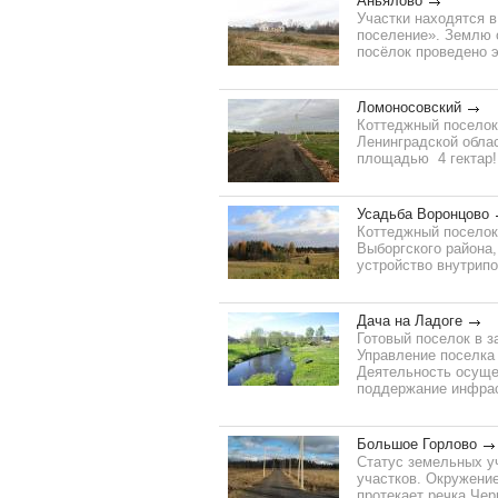
Аньялово
Участки находятся 
поселение». Землю о
посёлок проведено эл
Ломоносовский
Коттеджный поселок
Ленинградской обла
площадью 4 гектар! 
Усадьба Воронцово
Коттеджный поселок
Выборгского района,
устройство внутрипо
Дача на Ладоге
Готовый поселок в з
Управление поселка
Деятельность осуще
поддержание инфрас
Большое Горлово
Статус земельных уч
участков. Окружение
протекает речка Чер