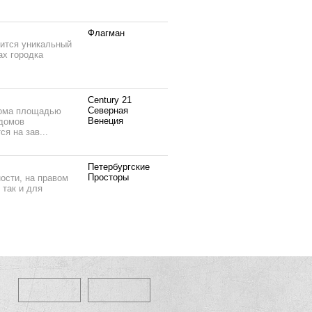
Флагман
оится уникальный
ах городка
Century 21
Северная
дома площадью
Венеция
 домов
я на зав...
Петербургские
Просторы
ости, на правом
 так и для