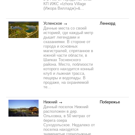
КП ИЖС «Izhora Village
(Ижора Вилладж)»&...
Успенское
Леннорд
Дачные места со своей
историей, где каждый метр
дышит легендами и
сказаниями. В стороне от
города и основных
магистралей, спрятанное в
южной части области, в
Шапках Тосненского
района. Место, поблизости
которого находится конный
клуб и лыжная трасса,
пещеры и водопады. В
продаже, на охраняемой
те...
Нижний
Побережье
Дачный поселок Нижний
расположен в дер.
Ольховка, в 50 метрах от
берега озера
Суходольское. Недалеко от
поселка находятся
знаменитые горнолыжные