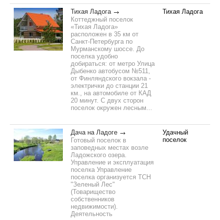
Тихая Ладога
Тихая Ладога
Коттеджный поселок
«Тихая Ладога»
расположен в 35 км от
Санкт-Петербурга по
Мурманскому шоссе. До
поселка удобно
добираться: от метро Улица
Дыбенко автобусом №511,
от Финляндского вокзала -
электрички до станции 21
км., на автомобиле от КАД
20 минут. С двух сторон
поселок окружен лесным...
Дача на Ладоге
Удачный
поселок
Готовый поселок в
заповедных местах возле
Ладожского озера.
Управление и эксплуатация
поселка Управление
поселка организуется ТСН
"Зеленый Лес"
(Товарищество
собственников
недвижимости).
Деятельность