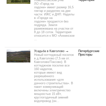
Ломоносовском р-не
ЛО «Город на
ладони» имеет размер 16,5
гектар и разделен на две
части: ИЖС и ДНП. Наделы
в «Городе на
ладони» продаются без
подряда. Земля
размежевана на участки от
8 до 18 соток. Территория
относится к МО «Аннинское
...
Усадьба в Кавголово
Петербургские
Просторы
Новый коттеджный поселок
в д.Кавголово (7,5 км от.
Кавголово/Токсово). В
коттеджном поселке все
160 наделов,
которые имеют вид
разрешённого
использования «для
дачного строительства». В
пакет коммуникаций
включены электричество
мощностью 15 кВт,
круглогодичный зимний
водопровод (он...