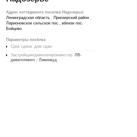
Адрес коттеджного поселка Надозерье:
Ленинградская область
,
Приозерский район
,
Ларионовское сельское пос., вблизи пос.
Бойцово
Параметры посёлка
Срок сдачи: дом сдан
Застройщик/девелопер/инвестор:
ЛВ-
девелопмент
/
Ливинвуд