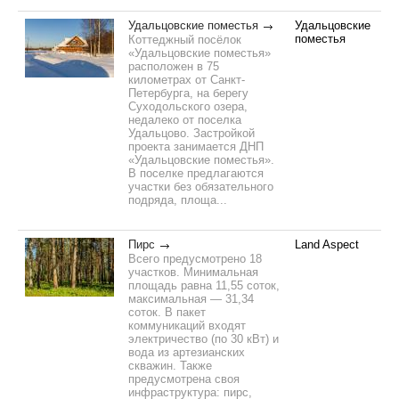
Удальцовские поместья
Удальцовские
поместья
Коттеджный посёлок
«Удальцовские поместья»
расположен в 75
километрах от Санкт-
Петербурга, на берегу
Суходольского озера,
недалеко от поселка
Удальцово. Застройкой
проекта занимается ДНП
«Удальцовские поместья».
В поселке предлагаются
участки без обязательного
подряда, площа...
Пирс
Land Aspect
Всего предусмотрено 18
участков. Минимальная
площадь равна 11,55 соток,
максимальная — 31,34
соток. В пакет
коммуникаций входят
электричество (по 30 кВт) и
вода из артезианских
скважин. Также
предусмотрена своя
инфраструктура: пирс,