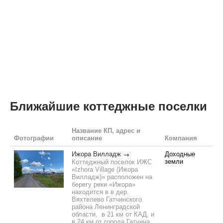
Ближайшие коттеджные поселки
Название КП, адрес и
Фотографии
описание
Компания
Ижора Вилладж
Доходные
земли
Коттеджный поселок ИЖС
«Izhora Village (Ижора
Вилладж)» расположен на
берегу реки «Ижора»
находится в в дер.
Вяхтелево Гатчинского
района Ленинградской
области, в 21 км от КАД, и
в 24 км от города Гатчина.