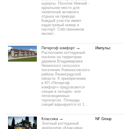
курорты. Поселок Нижний -
идеальное место для
любителей активного
отдыха на природе.
Каждый участок имеет
кадастровый номер и
паспорт. Собственником
являет...
Петергоф комфорт
Импульс
Расположен коттеджный
посёлок на территории
деревни Владимировка
Низинского сельского
поселения Ломоносовского
района Ленинградской
области. К приобретению
в КП «Петергоф
комфорт» предлагаются
секции в четырёх- или
пятисекционных
таунхаусах. Площадь
секций варьируется от 1...
Классика
NF Group
Элитный коттеджный
экопоселок «Классика»