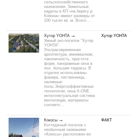
сельскохозяйственного
назначения. Земельные
наделы в КП «на берегу р.
Кобона» имеют размеры от
100 тысяч кв .м. Всего ...
Хутор YOHTA
Хутор YOHTA
Умный эко-поселок "Хутор
YOHTA".
Ультрасовременная
архитектура, минимализм,
лаконичность, простота
форм, панорамные окна в
пол, большие террасы. В
отделке использованы
фанера, лиственница,
наливные
полы.Энергоэффективные
технологии, окна X-ONE,
интеллектуальная система
вентиляции, материалы
соответс...
Кокосы
ФАКТ
Коттеджный поселок с
необычным названием
«Кокосы» расположен во