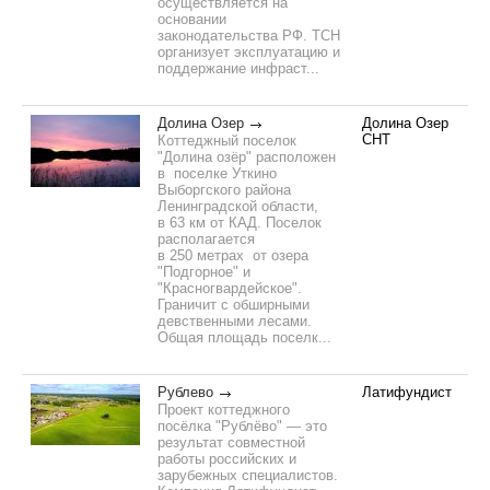
осуществляется на
основании
законодательства РФ. ТСН
организует эксплуатацию и
поддержание инфраст...
Долина Озер
Долина Озер
СНТ
Коттеджный поселок
"Долина озёр" расположен
в поселке Уткино
Выборгского района
Ленинградской области,
в 63 км от КАД. Поселок
располагается
в 250 метрах от озера
"Подгорное" и
"Красногвардейское".
Граничит с обширными
девственными лесами.
Общая площадь поселк...
Рублево
Латифундист
Проект коттеджного
посёлка "Рублёво" — это
результат совместной
работы российских и
зарубежных специалистов.