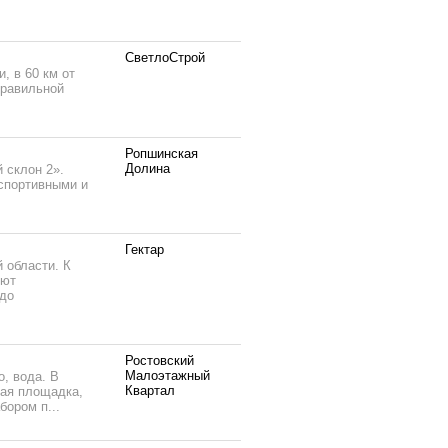
СветлоСтрой
, в 60 км от
правильной
Ропшинская
Долина
 склон 2».
спортивными и
Гектар
 области. К
еют
 до
Ростовский
Малоэтажный
, вода. В
Квартал
кая площадка,
бором п...