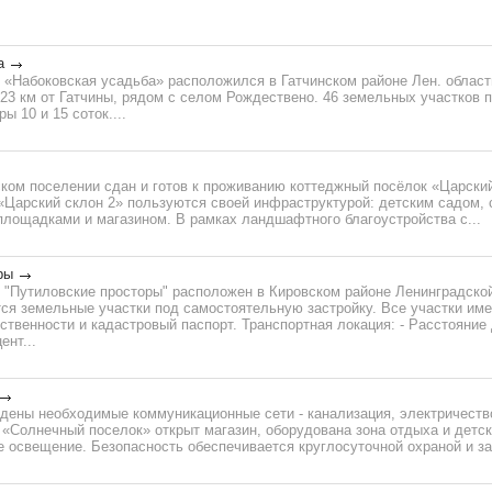
а
«Набоковская усадьба» расположился в Гатчинском районе Лен. области
 23 км от Гатчины, рядом с селом Рождествено. 46 земельных участков 
 10 и 15 соток....
ком поселении сдан и готов к проживанию коттеджный посёлок «Царский
Царский склон 2» пользуются своей инфраструктурой: детским садом, 
площадками и магазином. В рамках ландшафтного благоустройства с...
ры
 "Путиловские просторы" расположен в Кировском районе Ленинградской
ся земельные участки под самостоятельную застройку. Все участки им
ственности и кадастровый паспорт. Транспортная локация: - Расстояние
ент...
дены необходимые коммуникационные сети - канализация, электричество
 «Солнечный поселок» открыт магазин, оборудована зона отдыха и детс
 освещение. Безопасность обеспечивается круглосуточной охраной и за