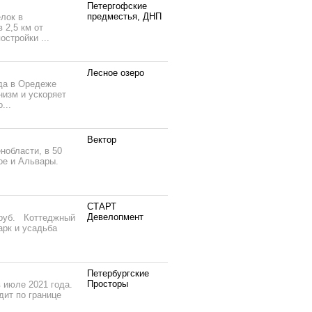
Петергофские
предместья, ДНП
лок в
 2,5 км от
стройки ...
Лесное озеро
да в Оредеже
низм и ускоряет
...
Вектор
нобласти, в 50
ое и Альвары.
СТАРТ
Девелопмент
н руб. Коттеджный
арк и усадьба
Петербургские
Просторы
 июле 2021 года.
ит по границе