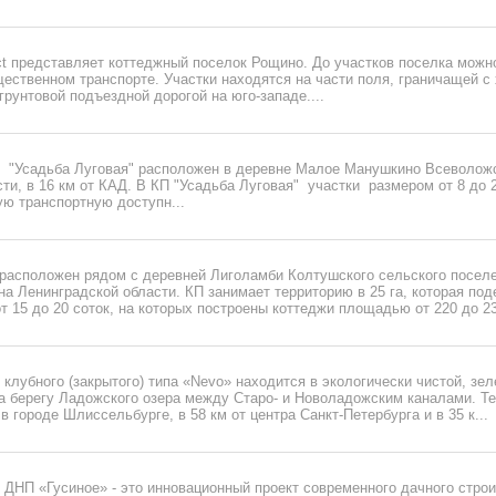
ct представляет коттеджный поселок Рощино. До участков поселка можн
щественном транспорте. Участки находятся на части поля, граничащей 
 грунтовой подъездной дорогой на юго-западе....
 "Усадьба Луговая" расположен в деревне Малое Манушкино Всеволожс
ти, в 16 км от КАД. В КП "Усадьба Луговая" участки размером от 8 до 2
ю транспортную доступн...
 расположен рядом с деревней Лиголамби Колтушского сельского посел
а Ленинградской области. КП занимает территорию в 25 га, которая под
т 15 до 20 соток, на которых построены коттеджи площадью от 220 до 230
клубного (закрытого) типа «Nevo» находится в экологически чистой, зел
на берегу Ладожского озера между Старо- и Новоладожским каналами. Т
в городе Шлиссельбурге, в 58 км от центра Санкт-Петербурга и в 35 к...
ДНП «Гусиное» - это инновационный проект современного дачного строи