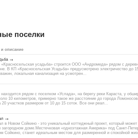
ные поселки
 и описание
дьба
 «Красносельская усадьба» строится ООО «Андромеда» рядом с дерев
е. В КП «Красносельская Усадьба» предусмотрено электричество до 15 
важин, локальная канализация на усмотрен...
находится рядом с поселком «Услада», на берегу реки Караста, у обшир
оло 10 километров, примерно такое же расстояние до города Ломоносов
 20 участков размером от 10 до 15 соток. Все они реал...
ал
л в Новом Сойкино - это уникальный коттеджный проект, который может
м загородном доме.Местечковая «одноэтажная Америка» под Санкт-Пете
м Сойкино, станет идеальным местом для размеренной и спокойной жизн