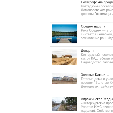
Петегрофские предм
Коттеджный поселок
Ломоносовском район
деревни Гостилицы и
Оредеж парк
Река Оредеж — это 
считается целебной
заживление ран. Ид
Донцо
Коттеджный поселок 
км. от КАД, вблизи 
Садоводство Заповед
Золотые Ключи
Готовые дома с учас
поселок "Золотые Кл
Демидовых, действую
Апраксинская Усадь
«Петербургские про
Участки ИЖС обеспе
наделов). Собственн