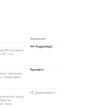
Компания
АН Андромеда
ней Мухоловка в
кВт; газ,
Кронавто
ного заказника.
а. Территория
НС Девелопмент
 воплотить вашу
рбургом,
и. Акку...