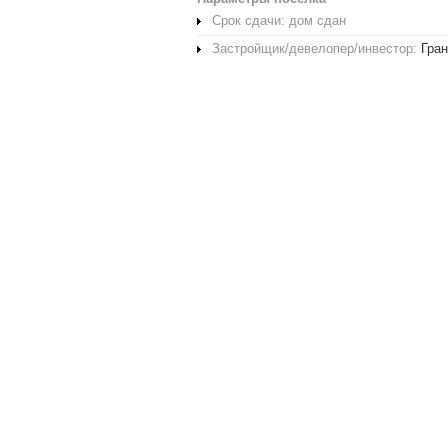
Срок сдачи: дом сдан
Застройщик/девелопер/инвестор:
Гра