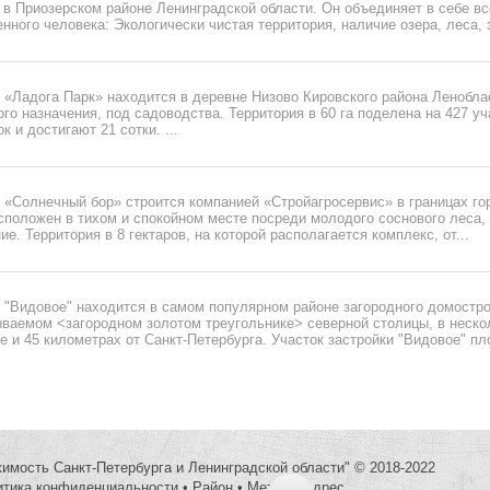
в Приозерском районе Ленинградской области. Он объединяет в себе вс
нного человека: Экологически чистая территория, наличие озера, леса, з
 «Ладога Парк» находится в деревне Низово Кировского района Ленобл
го назначения, под садоводства. Территория в 60 га поделена на 427 у
к и достигают 21 сотки. ...
 «Солнечный бор» строится компанией «Стройагросервис» в границах го
положен в тихом и спокойном месте посреди молодого соснового леса, 
е. Территория в 8 гектаров, на которой располагается комплекс, от...
 "Видовое" находится в самом популярном районе загородного домостро
зываемом <загородном золотом треугольнике> северной столицы, в неск
е и 45 километрах от Санкт-Петербурга. Участок застройки "Видовое" п
жимость Санкт-Петербурга и Ленинградской области" © 2018-2022
итика конфиденциальности
•
Район
•
Метро
•
Адрес