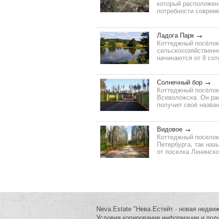
который расположен 
потребности совреме
Ладога Парк
Коттеджный посёлок
сельскохозяйственно
начинаются от 8 сото
Солнечный бор
Коттеджный посёлок
Всеволожска. Он рас
получил своё названи
Видовое
Коттеджный поселок
Петербурга, так на
от поселка Ленинско
Neva.Estate "Нева.Естейт - новая недви
Условия копирования информации и пол