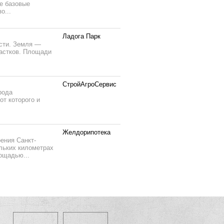
е базовые
о...
Ладога Парк
асти. Земля —
частков. Площади
СтройАгроСервис
рода
от которого и
Желдорипотека
ения Санкт-
ольких километрах
лощадью...