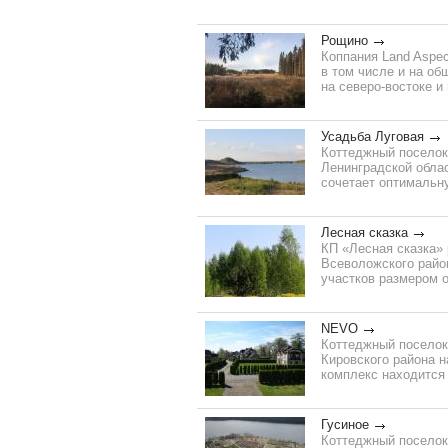
Рощино
Коппания Land Aspe
в том числе и на об
на северо-востоке и
Усадьба Луговая
Коттеджный поселок
Ленинградской облас
сочетает оптимальну
Лесная сказка
КП «Лесная сказка»
Всеволожского район
участков размером о
NEVO
Коттеджный поселок 
Кировского района 
комплекс находится 
Гусиное
Коттеджный поселок 