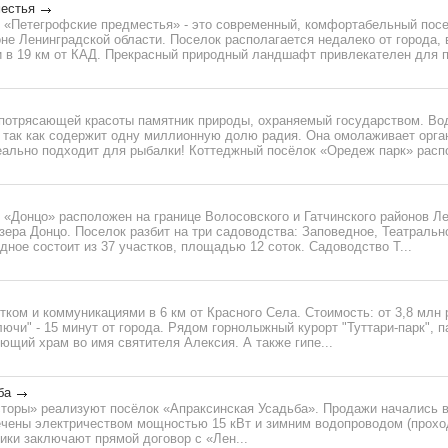
естья
 «Петегрофские предместья» - это современный, комфортабельный посе
е Ленинградской области. Поселок располагается недалеко от города, в
 в 19 км от КАД. Прекрасный природный ландшафт привлекателен для по
потрясающей красоты памятник природы, охраняемый государством. Во
, так как содержит одну миллионную долю радия. Она омолаживает орга
еально подходит для рыбалки! Коттеджный посёлок «Оредеж парк» распо
«Донцо» расположен на границе Волосовского и Гатчинского районов Ле
озера Донцо. Поселок разбит на три садоводства: Заповедное, Театральн
ное состоит из 37 участков, площадью 12 соток. Садоводство Т...
тком и коммуникациями в 6 км от Красного Села. Стоимость: от 3,8 мл
ючи" - 15 минут от города. Рядом горнолыжный курорт "Туттари-парк", п
щий храм во имя святителя Алексия. А также гипе...
ба
сторы» реализуют посёлок «Апраксинская Усадьба». Продажи начались в
чены электричеством мощностью 15 кВт и зимним водопроводом (проход
ики заключают прямой договор с «Лен...