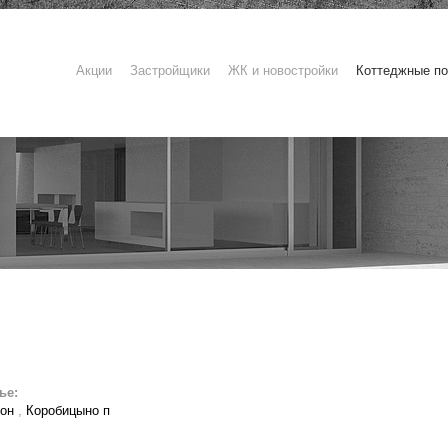
Акции
Застройщики
ЖК и новостройки
Коттеджные по
ье:
йон
,
Коробицыно п