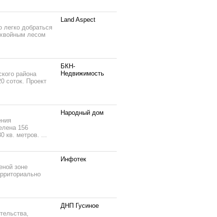
Land Aspect
о легко добраться
с хвойным лесом
БКН-
Недвижимость
кого района
0 соток. Проект
Народный дом
ения
елена 156
 кв. метров. ...
Инфотек
еной зоне
ерриториально
ДНП Гусиное
тельства,