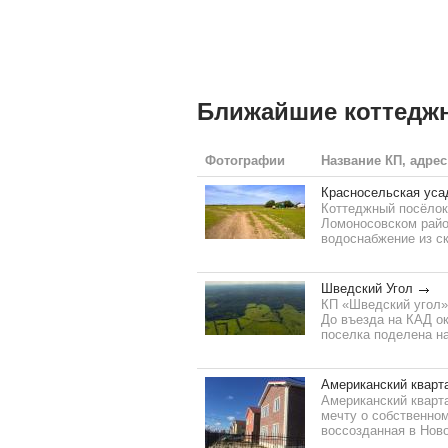
Ближайшие коттедж
Фотографии
Название КП, адрес
Красносельская уса
Коттеджный посёлок
Ломоносовском район
водоснабжение из ск
Шведский Угол
КП «Шведский угол» 
До въезда на КАД ок
поселка поделена на
Американский кварт
Американский кварта
мечту о собственно
воссозданная в Ново