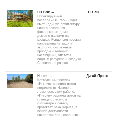
Hill Park
Hill Park
Проектируемый
посёлок «Hill Park» будет
иметь единую архитектуру
нового поколения
фахверковых домов —
домов с парками на
крышах. Концепция проекта
направлена на защиту
экологии, сохранение
природы и зелёных
насаждений, чистоты
водных ресурсов и воздуха.
Специально разраб...
Ингрия
ДизайнПроект
Коттеджный посёлок
«Ингрия» располагается
недалеко от Низино в
Ломоносовском районе.
«Ингрия» располагается на
границе с лесом, в
километре к северу
протекает река Чёрная, в
пешей доступности
находятся два небольших