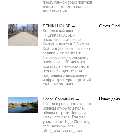
продуманной транспортной
развязке, до мегаполиса
добраться не ...
PENIKI HOUSE
Clever Grad
Коттеджный поселок
«PENIKI HOUSE»
находится в деревне
Куккузи, всего в 5,8 км от
КАД и в 300 м от Финского
залива и относится к
Пениковскому сельскому
поселению. 20 минутах
ходьбы, в Пенниках, есть
вся необходимое для
постоянного проживания
инфраструктура – детский
сад, школа, мага...
Новое Сорочкино
Новая дача
Поселок распологается на
ровном открытом поле,
вблизи от реки Ящера и
большого леса. Размер
участков от 8 до 25 соток,
есть возможность
объединить соседние