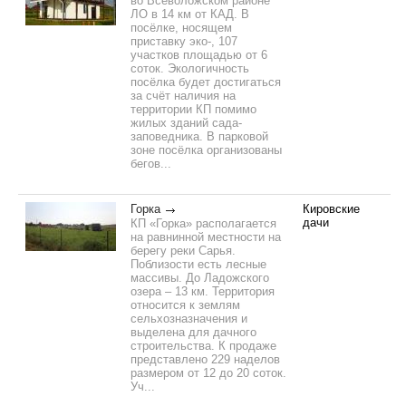
во Всеволожском районе
ЛО в 14 км от КАД. В
посёлке, носящем
приставку эко-, 107
участков площадью от 6
соток. Экологичность
посёлка будет достигаться
за счёт наличия на
территории КП помимо
жилых зданий сада-
заповедника. В парковой
зоне посёлка организованы
бегов...
Горка
Кировские
дачи
КП «Горка» располагается
на равнинной местности на
берегу реки Сарья.
Поблизости есть лесные
массивы. До Ладожского
озера – 13 км. Территория
относится к землям
сельхозназначения и
выделена для дачного
строительства. К продаже
представлено 229 наделов
размером от 12 до 20 соток.
Уч...