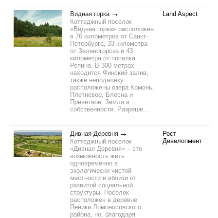
Видная горка
Land Aspect
Коттеджный поселок
«Видная горка» расположен
в 76 километров от Санкт-
Петербурга, 33 километра
от Зеленогорска и 43
километра от поселка
Репино. В 300 метрах
находится Финский залив,
также неподалеку
расположены озера Комонь,
Плетневое, Блесна и
Приветное. Земля в
собственности. Разреше...
Дивная Деревня
Рост
Девелопмент
Коттеджный поселок
«Дивная Деревня» – это
возможность жить
одновременно в
экологически чистой
местности и вблизи от
развитой социальной
структуры. Поселок
расположен в деревне
Пеники Ломоносовского
района, но, благодаря