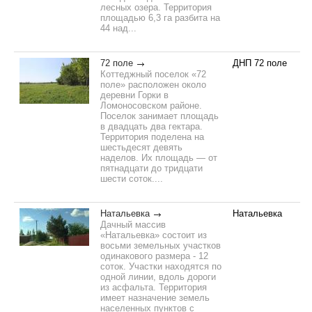
лесных озера. Территория
площадью 6,3 га разбита на
44 над...
72 поле
ДНП 72 поле
Коттеджный поселок «72
поле» расположен около
деревни Горки в
Ломоносовском районе.
Поселок занимает площадь
в двадцать два гектара.
Территория поделена на
шестьдесят девять
наделов. Их площадь — от
пятнадцати до тридцати
шести соток....
Натальевка
Натальевка
Дачный массив
«Натальевка» состоит из
восьми земельных участков
одинакового размера - 12
соток. Участки находятся по
одной линии, вдоль дороги
из асфальта. Территория
имеет назначение земель
населенных пунктов с