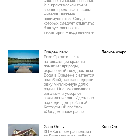
свое поэтическое название.
И с практической точки
зрения предлагает своим
жителям важные
преимущества. Среди
которых следует отметить:
благоустроенность
территории – подведенные
...
Оредеж парк
Лесное озеро
Река Оредеж — это
потрясающей красоты
памятник природы,
охраняемый государством.
Вода в Оредеже считается
целебной, так как содержит
одну миллионную долю
радия. Она омолаживает
организм и ускоряет
заживление ран. Идеально
подходит для рыбалки!
Коттеджный посёлок
«Оредеж парк» распо...
Хапо-Ое
Хапо-Ое
КП «Хапо-ое» расположен