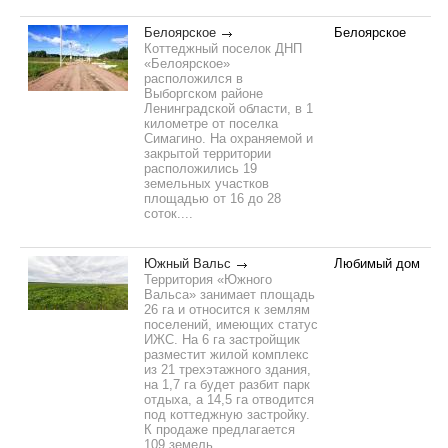
Белоярское
Белоярское
Коттеджный поселок ДНП
«Белоярское»
расположился в
Выборгском районе
Ленинградской области, в 1
километре от поселка
Симагино. На охраняемой и
закрытой территории
расположились 19
земельных участков
площадью от 16 до 28
соток....
Южный Вальс
Любимый дом
Территория «Южного
Вальса» занимает площадь
26 га и относится к землям
поселений, имеющих статус
ИЖС. На 6 га застройщик
разместит жилой комплекс
из 21 трехэтажного здания,
на 1,7 га будет разбит парк
отдыха, а 14,5 га отводится
под коттеджную застройку.
К продаже предлагается
109 земель...