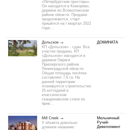
«Петербургские просторы».
Он находится в Коккорево,
деревне во Всеволожском
районе области. Продажи
продолжаются, старт
пришёлся на I квартал 2022
года....
Дольское
ДОМИНАТА
КП «Дольское» - сдан. Все
участки проданы. КП
«Дольское» находится в
деревне Овраги
Приозерского района
Ленинградской области.
Общая площадь посёлка
составляет 7,6 га. На
данной территории
планируется строительство
25 коттеджей в
классическом
скандинавском стиле из
брев...
Mill Creek
Мельничный
Ручей-
У объекта довольно
Девелопмент
длинное название: