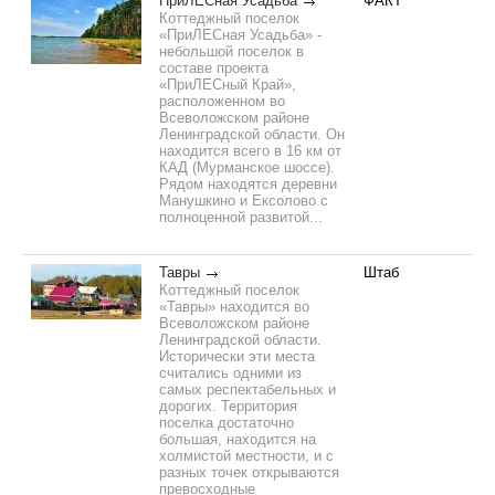
ПриЛЕСная Усадьба
ФАКТ
Коттеджный поселок
«ПриЛЕСная Усадьба» -
небольшой поселок в
составе проекта
«ПриЛЕСный Край»,
расположенном во
Всеволожском районе
Ленинградской области. Он
находится всего в 16 км от
КАД (Мурманское шоссе).
Рядом находятся деревни
Манушкино и Ексолово с
полноценной развитой...
Тавры
Штаб
Коттеджный поселок
«Тавры» находится во
Всеволожском районе
Ленинградской области.
Исторически эти места
считались одними из
самых респектабельных и
дорогих. Территория
поселка достаточно
большая, находится на
холмистой местности, и с
разных точек открываются
превосходные