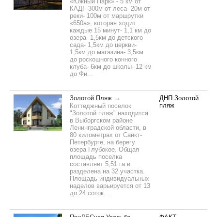
«Южный Парк» - 5 км от
КАД!- 300м от леса- 20м от
реки- 100м от маршрутки
«650а», которая ходит
каждые 15 минут- 1,1 км до
озера- 1,5км до детского
сада- 1,5км до церкви-
1,5км до магазина- 3,5км
до роскошного конного
клуба- 6км до школы- 12 км
до Фи...
Золотой Пляж
ДНП Золотой
пляж
Коттеджный поселок
"Золотой пляж" находится
в Выборгском районе
Ленинградской области, в
80 километрах от Санкт-
Петербурге, на берегу
озера Глубокое. Общая
площадь поселка
составляет 5,51 га и
разделена на 32 участка.
Площадь индивидуальных
наделов варьируется от 13
до 24 соток....