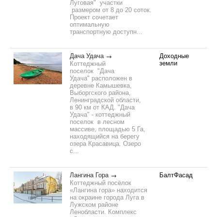
Луговая" участки
размером от 8 до 20 соток.
Проект сочетает
оптимальную
транспортную доступн...
Дача Удача
Доходные
земли
Коттеджный
поселок "Дача
Удача" расположен в
деревне Камышевка,
Выборгского района,
Ленинградской области,
в 90 км от КАД. "Дача
Удача" - коттеджный
поселок в лесном
массиве, площадью 5 Га,
находящийся на берегу
озера Красавица. Озеро
с...
Лангина Гора
БалтФасад
Коттеджный посёлок
«Лангина гора» находится
на окраине города Луга в
Лужском районе
Ленобласти. Комплекс