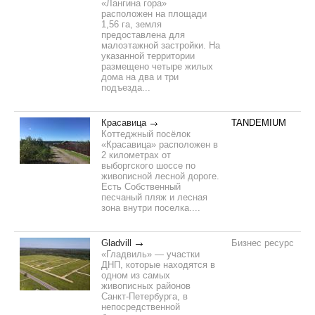
«Лангина гора»
расположен на площади
1,56 га, земля
предоставлена для
малоэтажной застройки. На
указанной территории
размещено четыре жилых
дома на два и три
подъезда...
Красавица
TANDEMIUM
Коттеджный посёлок
«Красавица» расположен в
2 километрах от
выборгского шоссе по
живописной лесной дороге.
Есть Собственный
песчаный пляж и лесная
зона внутри поселка....
Gladvill
Бизнес ресурс
«Гладвиль» — участки
ДНП, которые находятся в
одном из самых
живописных районов
Санкт-Петербурга, в
непосредственной