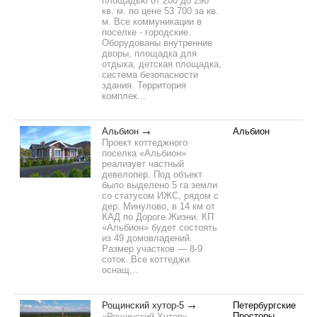
площадью от 200 до 290
кв. м. по цене 53 700 за кв.
м. Все коммуникации в
поселке - городские.
Оборудованы внутренние
дворы, площадка для
отдыха, детская площадка,
система безопасности
здания. Территория
комплек...
Альбион
Альбион
Проект коттеджного
поселка «Альбион»
реализует частный
девелопер. Под объект
было выделено 5 га земли
со статусом ИЖС, рядом с
дер. Минулово, в 14 км от
КАД по Дороге Жизни. КП
«Альбион» будет состоять
из 49 домовладений.
Размер участков — 8-9
соток. Все коттеджи
оснащ...
Рощинский хутор-5
Петербургские
Просторы
«Рощинский Хутор» —