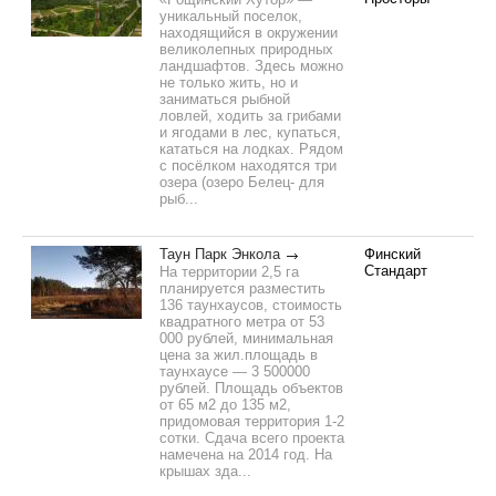
уникальный поселок,
находящийся в окружении
великолепных природных
ландшафтов. Здесь можно
не только жить, но и
заниматься рыбной
ловлей, ходить за грибами
и ягодами в лес, купаться,
кататься на лодках. Рядом
с посёлком находятся три
озера (озеро Белец- для
рыб...
Таун Парк Энкола
Финский
Стандарт
На территории 2,5 га
планируется разместить
136 таунхаусов, стоимость
квадратного метра от 53
000 рублей, минимальная
цена за жил.площадь в
таунхаусе — 3 500000
рублей. Площадь объектов
от 65 м2 до 135 м2,
придомовая территория 1-2
сотки. Сдача всего проекта
намечена на 2014 год. На
крышах зда...