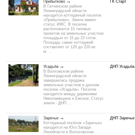
Прибытково
ГК Старт
В Гатчинском районе
Ленинградской области
находится коттеджный поселок
«Прибытково». Земли имеют
статус ИЖС. В поселке
расположатся 15 типовых
проектов на земельных участках
площадью от 15 до 23 соток.
Площадь самих коттеджей
составляет от 120 до 220 кв.
м. ...
Усадьба
ДНП Усадьба
В Волховском районе
Ленинградской области
завершилась продажа
земельных участков в дачном
поселке «Усадьба». Поселок
находится между деревнями
Николаевщина и Емское. Статус
земли - ДНП....
Заречье
ДНП Заречье
Коттеджный посёлок «Заречье»
находится на Юго-Западе
Ленобласти в Волосовском