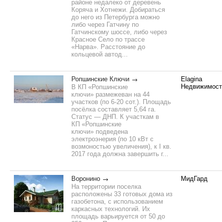
районе недалеко от деревень
Коряча и Хотнежи. Добираться
до него из Петербурга можно
либо через Гатчину по
Гатчинскому шоссе, либо через
Красное Село по трассе
«Нарва». Расстояние до
кольцевой автод...
Ропшинские Ключи
Elagina
Недвижимост
В КП «Ропшинские
ключи» размежеван на 44
участков (по 6-20 сот.). Площадь
посёлка составляет 5,64 га.
Статус — ДНП. К участкам в
КП «Ропшинские
ключи» подведена
электроэнерия (по 10 кВт с
возмоностью увеличения), к I кв.
2017 года должна завершить г...
Воронино
МидГард
На территории поселка
расположены 33 готовых дома из
газобетона, с использованием
каркасных технологий. Их
площадь варьируется от 50 до