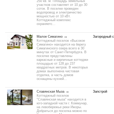
250 кв. м. Площадь земельных
участков составляет от 10 до 30
соток. В поселке проведен
водопровод и электричество
мощностью от 10 кВт.
Коттеджный комплекс
охраняетс...
Малое Симагино
Загородный 
Коттеджный поселок «Высокое
Симагино» находится на берегу
Симагинского озера всего в 30
минутах от Санкт-Петербурга. В
поселке представлены
каркасные и кирпичные коттеджи
площадью от 128 до 237
квадратных метров. В некоторых
домах выполнена чистовая
отделка, а часть домов
оснащены кухней...
Славянская Мыза
Запстрой
Коттеджный поселок
"Славянская мыза" находится в
юго-западной части г. Коммунар,
на левобережье реки Ижоры.
Добраться до поселка можно по