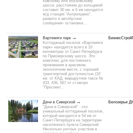
Кивскому или Московскому
шоссе, расстояние до кольцевой
составит 30 км, в 6 км находится
ж/д станция "Антропшино",
развито и автобусное
сообщение- остановка ...
Вартемяги парк
БизнесСтрой
Коттеджный поселок «Вартемяги
парк» находится всего в 10
километрах от Санкт-Петербурга
по Приозерскому шоссе. Это
комплекс для постоянного
проживания в красивом,
экологичном месте, с хорошей
транспортной доступностью (10
км. от КАД, маршрутное такси №
433, 436, 567 от ст.метро
"Проспект...
Дачи в Сиверской
Белозерье Д
"Дачи в Сиверской" - это
уникальный коттеджный поселок,
который находится в 54 км от
Санкт-Петербурга на территории
населенного пункта Сиверский.
Несколько уютных участков в