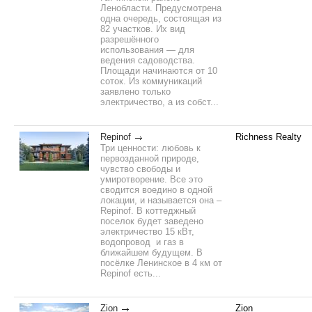
Ленобласти. Предусмотрена
одна очередь, состоящая из
82 участков. Их вид
разрешённого
использования — для
ведения садоводства.
Площади начинаются от 10
соток. Из коммуникаций
заявлено только
электричество, а из собст...
Repinof
Richness Realty
Три ценности: любовь к
первозданной природе,
чувство свободы и
умиротворение. Все это
сводится воедино в одной
локации, и называется она –
Repinof. В коттеджный
поселок будет заведено
электричество 15 кВт,
водопровод и газ в
ближайшем будущем. В
посёлке Ленинское в 4 км от
Repinof есть...
Zion
Zion