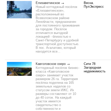
Елизаветинское
Весна
,
ПулЭкспресс
Новый коттеджный посёлок
«Елизаветинское»,
расположенный во
Всеволожском районе
Ленобласти, предназначен
для постоянного проживания
за городом. Посёлок
отличается выгодной
локацией - близостью к
Санкт-Петербургу и удобной
транспортной доступностью.
В пос. Агалатово, который
находится все...
Кавголовское озеро
Сити 78
Загородная
Коттеджный посёлок бизнес-
недвижимость
класса «Кавголовское
озеро» занимает участок
размером 26 га. Территория
посёлка поделена на 165
земельных наделов со
статусом земли ИЖС. Их
размеры составляют от 10
до 40 соток. На каждый
участок имеется
свидетельство о
собственности и