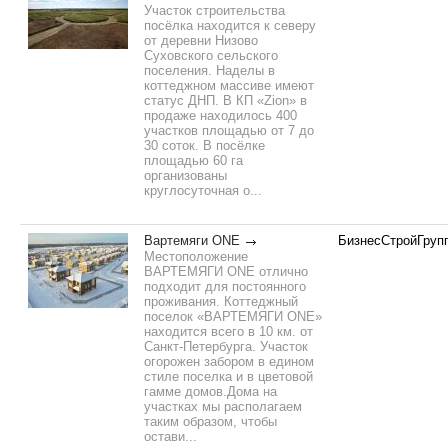
Участок строительства
посёлка находится к северу
от деревни Низово
Суховского сельского
поселения. Наделы в
коттеджном массиве имеют
статус ДНП. В КП «Zion» в
продаже находилось 400
участков площадью от 7 до
30 соток. В посёлке
площадью 60 га
организованы
круглосуточная о...
Вартемяги ONE
БизнесСтройГруп
Местоположение
ВАРТЕМЯГИ ONE отлично
подходит для постоянного
проживания. Коттеджный
поселок «ВАРТЕМЯГИ ONE»
находится всего в 10 км. от
Санкт-Петербурга. Участок
огорожен забором в едином
стиле поселка и в цветовой
гамме домов.Дома на
участках мы располагаем
таким образом, чтобы
остави...