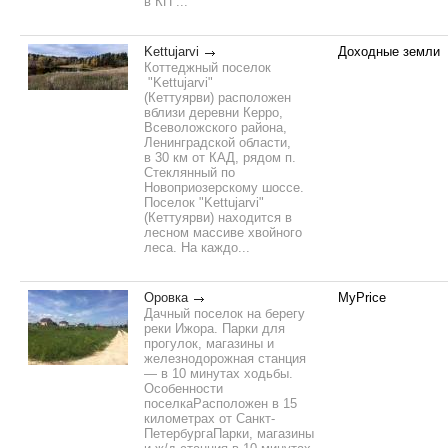
в КП ...
Kettujarvi
Доходные земли
Коттеджный поселок
"Kettujarvi"
(Кеттуярви) расположен
вблизи деревни Керро,
Всеволожского района,
Ленинградской области,
в 30 км от КАД, рядом п.
Стеклянный по
Новоприозерскому шоссе.
Поселок "Kettujarvi"
(Кеттуярви) находится в
лесном массиве хвойного
леса. На каждо...
Оровка
MyPrice
Дачный поселок на берегу
реки Ижора. Парки для
прогулок, магазины и
железнодорожная станция
— в 10 минутах ходьбы.
Особенности
поселкаРасположен в 15
километрах от Санкт-
ПетербургаПарки, магазины