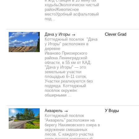
и ж/д станция в 10 минутах
ходьбыЭкологически чистый
районЖивописное
местоУдобный асфальтовый
под...
Дача у Игоры
Clever Grad
Коттеджный поселок "Дача
у Игоры" расположен в
деревне
Иваново Приозерского
района Ленинградской
области, в 55 км от КАД.
"Дача у Игоры" — это
земельные участки
площадью 6–11 соток.
Участки реализуются без
подряда. Коттеджный
посёлок окружён:
обширными ...
Акварель
У Воды
Коттеджный посёлок
“Акварель” расположен на
берегу Нахимовского озера в
окружении смешанных
лесов. С каждого участка
открывается живописный