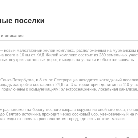
ные поселки
 и описание
— новый малоэтажный жилой комплекс, расположенный на мурманском 
а всего в 16 км от КАД.Жилой комплекс состоит из 280 земельных учас
ных внутриквартальных дорог, въездов на участки и объектов социаль...
Санкт-Петербурга, в 8 км от Сестрорецка находится коттеджный посело
щадь застройки составляет 24,8 га. Эта территория делится на 110 учас
и подключены к коммуникациям: электроснабжение, локальная канализац
 расположен на берегу лесного озера в окружении хвойного леса, непо
 до Святого источника проходит через сосновый бор, увековеченный на п
ах езды от поселка располагается город, где есть аптеки, магази...