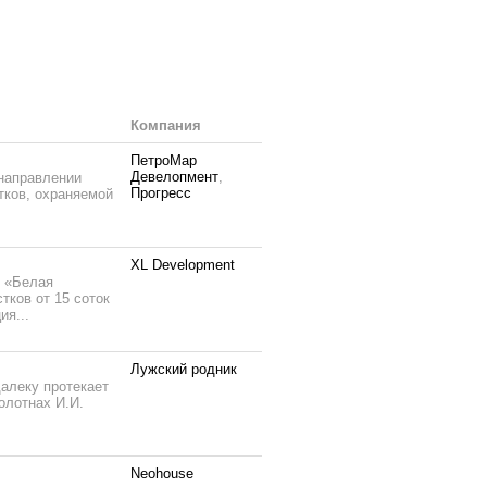
Компания
ПетроМар
Девелопмент
,
направлении
Прогресс
тков, охраняемой
XL Development
к «Белая
тков от 15 соток
ия...
Лужский родник
далеку протекает
олотнах И.И.
Neohouse