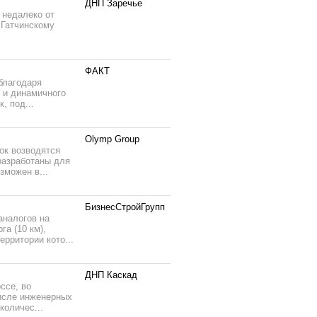
ДНП Заречье
 недалеко от
 Гатчинскому
ФАКТ
благодаря
 и динамичного
, под...
Olymp Group
ток возводятся
разработаны для
зможен в...
БизнесСтройГрупп
аналогов на
а (10 км),
рритории кото...
ДНП Каскад
ссе, во
числе инженерных
количес...