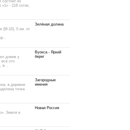
 состоит из
«1» - 218 соток;
Зелёная долина
(М-10), 5 км. от
р...
Вуокса - Яркий
берег
ел домик у
 всё это
 в...
Загородные
имения
на, в деревне
ыделена точка
Новая Россия
о». Земля в