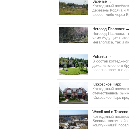
Заречье
Коттеджный посёлок
деревень Коряча и Х
шоссе, либо через К
Негород Павловск
Негород Павловск - 
чему будущие жител
мегаполиса, так и л
Polianka
В состав коттеджног
дома из клееного бр
поселка проектно-ар
Юкковское Парк
Коттеджный поселок
отечественном рынке
Юкковское Парк пред
WoodLand в Токсово
Коттеджный поселок
Всеволожском район
коммуникаций посел