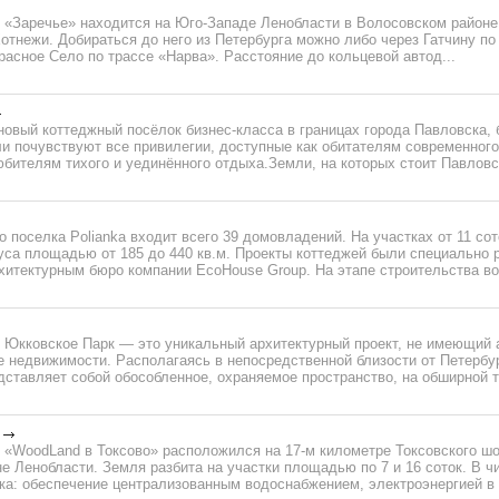
 «Заречье» находится на Юго-Западе Ленобласти в Волосовском районе
отнежи. Добираться до него из Петербурга можно либо через Гатчину по
расное Село по трассе «Нарва». Расстояние до кольцевой автод...
новый коттеджный посёлок бизнес-класса в границах города Павловска, 
и почувствуют все привилегии, доступные как обитателям современного
юбителям тихого и уединённого отдыха.Земли, на которых стоит Павловск
о поселка Polianka входит всего 39 домовладений. На участках от 11 со
уса площадью от 185 до 440 кв.м. Проекты коттеджей были специально 
хитектурным бюро компании EcoHouse Group. На этапе строительства во
 Юкковское Парк — это уникальный архитектурный проект, не имеющий 
 недвижимости. Располагаясь в непосредственной близости от Петербург
ставляет собой обособленное, охраняемое пространство, на обширной те
 «WoodLand в Токсово» расположился на 17-м километре Токсовского шо
е Ленобласти. Земля разбита на участки площадью по 7 и 16 соток. В 
ка: обеспечение централизованным водоснабжением, электроэнергией в 