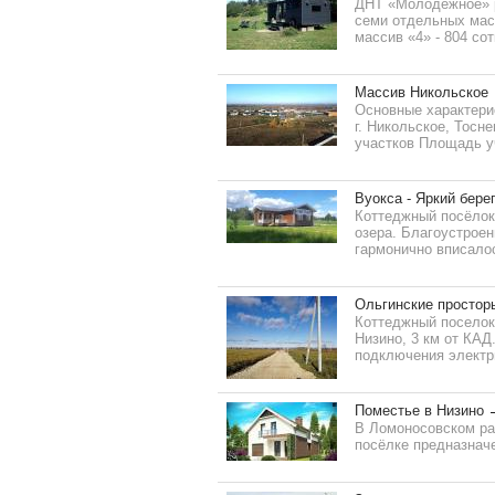
ДНТ «Молодежное» р
семи отдельных масс
массив «4» - 804 сотк
Массив Никольское
Основные характерис
г. Никольское, Тосн
участков Площадь уч
Вуокса - Яркий бере
Коттеджный посёлок
озера. Благоустроен
гармонично вписалос
Ольгинские простор
Коттеджный поселок
Низино, 3 км от КАД
подключения электр
Поместье в Низино
В Ломоносовском ра
посёлке предназначе