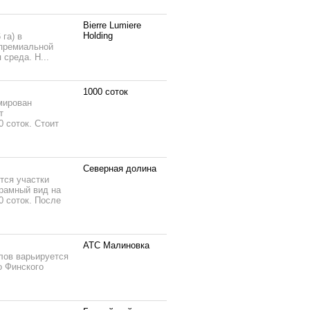
Bierre Lumiere
Holding
га) в
 премиальной
среда. Н...
1000 соток
мирован
т
0 соток. Стоит
Северная долина
тся участки
рамный вид на
0 соток. После
АТС Малиновка
лов варьируется
о Финского