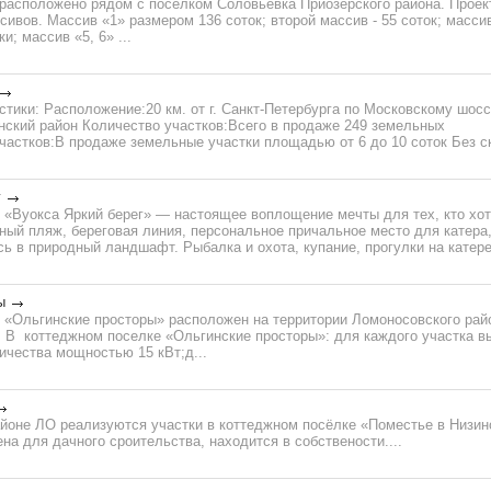
асположено рядом с поселком Соловьевка Приозерского района. Проект
ивов. Массив «1» размером 136 соток; второй массив - 55 соток; массив 
и; массив «5, 6» ...
тики: Расположение:20 км. от г. Санкт-Петербурга по Московскому шоссе 
енский район Количество участков:Всего в продаже 249 земельных
астков:В продаже земельные участки площадью от 6 до 10 соток Без ск
г
 «Вуокса Яркий берег» — настоящее воплощение мечты для тех, кто хот
ный пляж, береговая линия, персональное причальное место для катера,
ь в природный ландшафт. Рыбалка и охота, купание, прогулки на катере,
ы
 «Ольгинские просторы» расположен на территории Ломоносовского райо
. В коттеджном поселке «Ольгинские просторы»: для каждого участка в
ичества мощностью 15 кВт;д...
йоне ЛО реализуются участки в коттеджном посёлке «Поместье в Низин
на для дачного сроительства, находится в собствености....