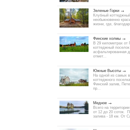
Зеленые Горки
Клубный коттеджный 
необыкновенно крас
жизни, где, благода
Финские холмы
В 29 километрах от 
коттеджный поселок
асфальтированная до
отмет...
Южные Высоты
На одной из самых в
коттеджного поселк
Финский залив, Пете
пр...
Медное
Всего на территори
от 12 до 20 соток. 
залива - 18 км. От С