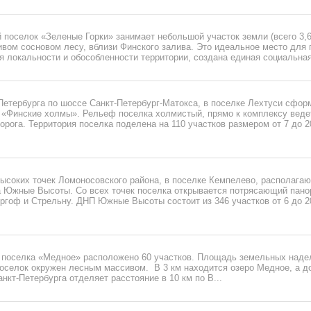
поселок «Зеленые Горки» занимает небольшой участок земли (всего 3,6 
ивом сосновом лесу, вблизи Финского залива. Это идеальное место для
ря локальности и обособленности территории, создана единая социальная 
Петербурга по шоссе Санкт-Петербург-Матокса, в поселке Лехтуси сфор
 «Финские холмы». Рельеф поселка холмистый, прямо к комплексу веде
рога. Территория поселка поделена на 110 участков размером от 7 до 2
ысоких точек Ломоносовского района, в поселке Кемпелево, располагаю
а Южные Высоты. Со всех точек поселка открывается потрясающий пано
ргоф и Стрельну. ДНП Южные Высоты состоит из 346 участков от 6 до 2
и поселка «Медное» расположено 60 участков. Площадь земельных наде
Поселок окружен лесным массивом. В 3 км находится озеро Медное, а д
анкт-Петербурга отделяет расстояние в 10 км по В...