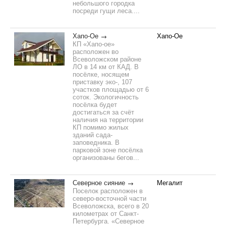
небольшого городка
посреди гущи леса....
Хапо-Ое
Хапо-Ое
КП «Хапо-ое»
расположен во
Всеволожском районе
ЛО в 14 км от КАД. В
посёлке, носящем
приставку эко-, 107
участков площадью от 6
соток. Экологичность
посёлка будет
достигаться за счёт
наличия на территории
КП помимо жилых
зданий сада-
заповедника. В
парковой зоне посёлка
организованы бегов...
Северное сияние
Мегалит
Поселок расположен в
северо-восточной части
Всеволожска, всего в 20
километрах от Санкт-
Петербурга. «Северное