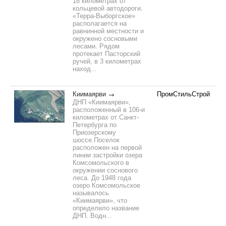
18 километрах от
кольцевой автодороги.
«Терра-Выборгское»
располагается на
равнинной местности и
окружено сосновыми
лесами. Рядом
протекает Пасторский
ручей, в 3 километрах
наход...
Киимаярви
ПромСтильСтрой
ДНП «Киимаярви»,
расположенный в 106-и
километрах от Санкт-
Петербурга по
Приозерскому
шоссе.Поселок
расположен на первой
линии застройки озера
Комсомольского в
окружении соснового
леса. До 1948 года
озеро Комсомольское
называлось
«Киимаярви», что
определило название
ДНП. Водн...