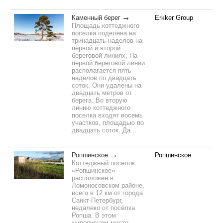
Каменный берег
Erkker Group
Площадь коттеджного
поселка поделена на
тринадцать наделов на
первой и второй
береговой линиях. На
первой береговой линии
располагается пять
наделов по двадцать
соток. Они удалены на
двадцать метров от
берега. Во вторую
линию коттеджного
поселка входят восемь
участков, площадью по
двадцать соток. Да...
Ропшинское
Ропшинское
Коттеджный поселок
«Ропшинское»
расположен в
Ломоносовском районе,
всего в 12 км от города
Санкт-Петербург,
недалеко от посёлка
Ропша. В этом
живописном месте,