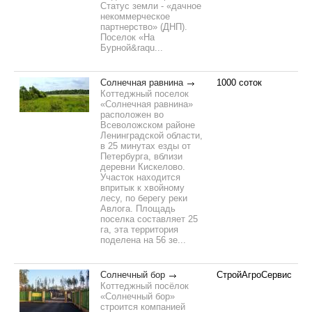
Статус земли - «дачное
некоммерческое
партнерство» (ДНП).
Поселок «На
Бурной&raqu...
Солнечная равнина
1000 соток
Коттеджный поселок
«Солнечная равнина»
расположен во
Всеволожском районе
Ленинградской области,
в 25 минутах езды от
Петербурга, вблизи
деревни Кискелово.
Участок находится
впритык к хвойному
лесу, по берегу реки
Авлога. Площадь
поселка составляет 25
га, эта территория
поделена на 56 зе...
Солнечный бор
СтройАгроСервис
Коттеджный посёлок
«Солнечный бор»
строится компанией