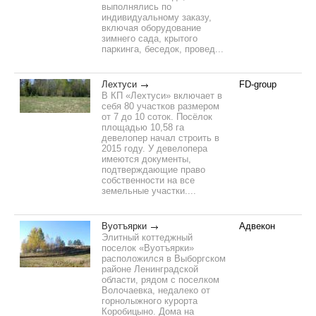
выполнялись по
индивидуальному заказу,
включая оборудование
зимнего сада, крытого
паркинга, беседок, провед...
Лехтуси
FD-group
В КП «Лехтуси» включает в
себя 80 участков размером
от 7 до 10 соток. Посёлок
площадью 10,58 га
девелопер начал строить в
2015 году. У девелопера
имеются документы,
подтверждающие право
собственности на все
земельные участки....
Вуотъярки
Адвекон
Элитный коттеджный
поселок «Вуотъярки»
расположился в Выборгском
районе Ленинградской
области, рядом с поселком
Волочаевка, недалеко от
горнолыжного курорта
Коробицыно. Дома на