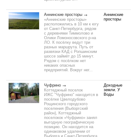
Аннинские просторы
Аннинские
просторы
«Аннинские просторы»
расположились в 10 км к югу
от Санкт-Петербурга, рядом
с деревнями Тиммолово и
Олики Ломоносовского р-на
ЛО. К посёлку ведут три
разных маршрута. Путь от
развязки КАД с Ропшинским
шоссе займёт до 15 минут.
Рядом с посёлком нет
никаких опасных
предприятий. Вокруг нег...
Чуфрино
Доходные
земли
,
У
Коттеджный поселок
Воды
ИЖС "Чуфрино" находится в
посёлке Цвелодубово
Рощинского городского
поселения (Выборгский
район), Коттеджный
поселокок «Чуфрино» занял
выгодную географическую
позицию. Он находится на
одинаковом удалении от
Выборга и Санкт-Петербурга.