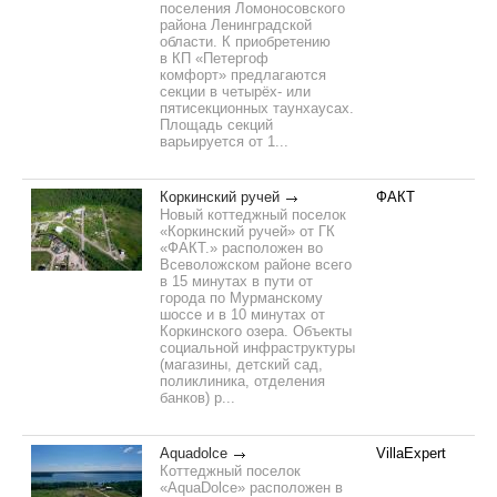
поселения Ломоносовского
района Ленинградской
области. К приобретению
в КП «Петергоф
комфорт» предлагаются
секции в четырёх- или
пятисекционных таунхаусах.
Площадь секций
варьируется от 1...
Коркинский ручей
ФАКТ
Новый коттеджный поселок
«Коркинский ручей» от ГК
«ФАКТ.» расположен во
Всеволожском районе всего
в 15 минутах в пути от
города по Мурманскому
шоссе и в 10 минутах от
Коркинского озера. Объекты
социальной инфраструктуры
(магазины, детский сад,
поликлиника, отделения
банков) р...
Aquadolce
VillaExpert
Коттеджный поселок
«AquaDolce» расположен в