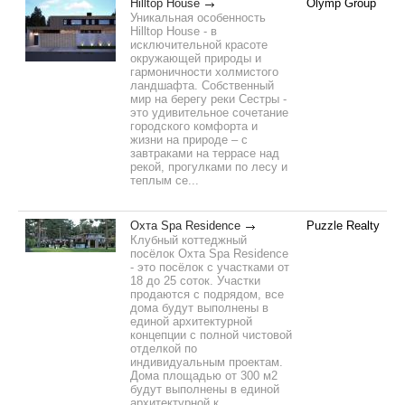
Hilltop House
Olymp Group
Уникальная особенность
Hilltop House - в
исключительной красоте
окружающей природы и
гармоничности холмистого
ландшафта. Собственный
мир на берегу реки Сестры -
это удивительное сочетание
городского комфорта и
жизни на природе – с
завтраками на террасе над
рекой, прогулками по лесу и
теплым се...
Охта Spa Residence
Puzzle Realty
Клубный коттеджный
посёлок Охта Spa Residence
- это посёлок c участками от
18 до 25 соток. Участки
продаются с подрядом, все
дома будут выполнены в
единой архитектурной
концепции с полной чистовой
отделкой по
индивидуальным проектам.
Дома площадью от 300 м2
будут выполнены в единой
архитектурной к...