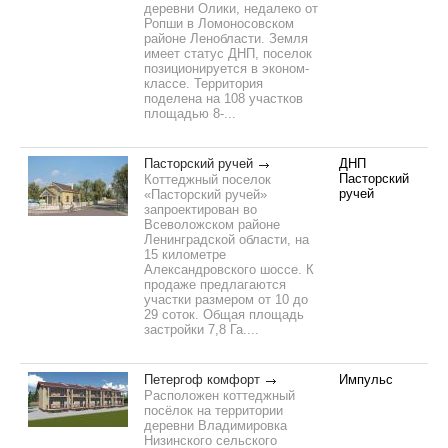
деревни Олики, недалеко от
Ропши в Ломоносовском
районе Ленобласти. Земля
имеет статус ДНП, поселок
позиционируется в эконом-
классе. Территория
поделена на 108 участков
площадью 8-...
Пасторский ручей
ДНП
Пасторский
Коттеджный поселок
ручей
«Пасторский ручей»
запроектирован во
Всеволожском районе
Ленинградской области, на
15 километре
Александровского шоссе. К
продаже предлагаются
участки размером от 10 до
29 соток. Общая площадь
застройки 7,8 Га....
Петергоф комфорт
Импульс
Расположен коттеджный
посёлок на территории
деревни Владимировка
Низинского сельского