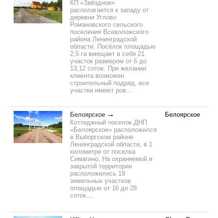
КП «Звёздное»
располагается к западу от
деревни Углово
Романовского сельского
поселения Всеволожского
района Ленинградской
области. Посёлок площадью
2,5 га вмещает в себя 21
участок размером от 6 до
13,12 соток. При желании
клиента возможен
строительный подряд, все
участки имеют ров...
Белоярское
Белоярское
Коттеджный поселок ДНП
«Белоярское» расположился
в Выборгском районе
Ленинградской области, в 1
километре от поселка
Симагино. На охраняемой и
закрытой территории
расположились 19
земельных участков
площадью от 16 до 28
соток....