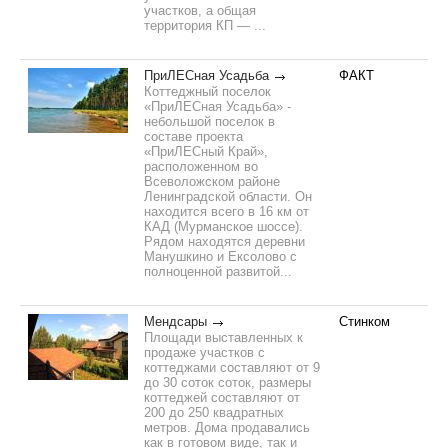
участков, а общая
территория КП — ...
ПриЛЕСная Усадьба
ФАКТ
Коттеджный поселок
«ПриЛЕСная Усадьба» -
небольшой поселок в
составе проекта
«ПриЛЕСный Край»,
расположенном во
Всеволожском районе
Ленинградской области. Он
находится всего в 16 км от
КАД (Мурманское шоссе).
Рядом находятся деревни
Манушкино и Ексолово с
полноценной развитой...
Мендсары
Стинком
Площади выставленных к
продаже участков с
коттеджами составляют от 9
до 30 соток соток, размеры
коттеджей составляют от
200 до 250 квадратных
метров. Дома продавались
как в готовом виде, так и