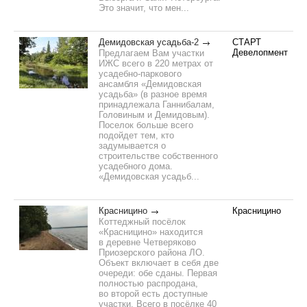
Это значит, что мен...
Демидовская усадьба-2
СТАРТ
Девелопмент
Предлагаем Вам участки
ИЖС всего в 220 метрах от
усадебно-паркового
ансамбля «Демидовская
усадьба» (в разное время
принадлежала Ганнибалам,
Головиным и Демидовым).
Поселок больше всего
подойдет тем, кто
задумывается о
строительстве собственного
усадебного дома.
«Демидовская усадьб...
Красницино
Красницино
Коттеджный посёлок
«Красницино» находится
в деревне Четверяково
Приозерского района ЛО.
Объект включает в себя две
очереди: обе сданы. Первая
полностью распродана,
во второй есть доступные
участки. Всего в посёлке 40