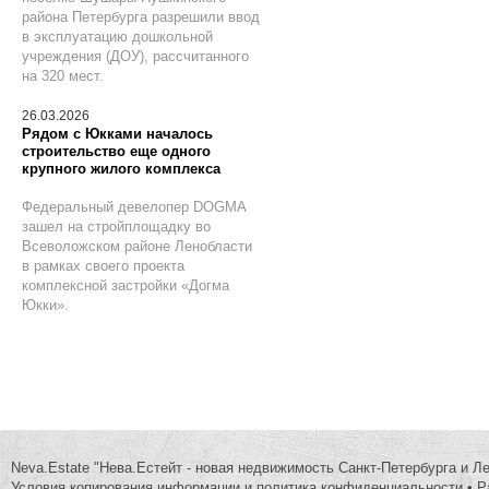
района Петербурга разрешили ввод
в эксплуатацию дошкольной
учреждения (ДОУ), рассчитанного
на 320 мест.
26.03.2026
Рядом с Юкками началось
строительство еще одного
крупного жилого комплекса
Федеральный девелопер DOGMA
зашел на стройплощадку во
Всеволожском районе Ленобласти
в рамках своего проекта
комплексной застройки «Догма
Юкки».
Neva.Estate "Нева.Естейт - новая недвижимость Санкт-Петербурга и Л
Условия копирования информации и политика конфиденциальности
•
Р