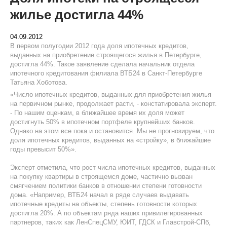
жилье достигла 44%
04.09.2012
В первом полугодии 2012 года доля ипотечных кредитов,
выданных на приобретение строящегося жилья в Петербурге,
достигла 44%. Такое заявление сделала начальник отдела
ипотечного кредитования филиала ВТБ24 в Санкт-Петербурге
Татьяна Хоботова.
«Число ипотечных кредитов, выданных для приобретения жилья
на первичном рынке, продолжает расти, - констатировала эксперт.
- По нашим оценкам, в ближайшее время их доля может
достигнуть 50% в ипотечном портфеле крупнейших банков.
Однако на этом все пока и остановится. Мы не прогнозируем, что
доля ипотечных кредитов, выданных на «стройку», в ближайшие
годы превысит 50%».
Эксперт отметила, что рост числа ипотечных кредитов, выданных
на покупку квартиры в строящемся доме, частично вызван
смягчением политики банков в отношении степени готовности
дома. «Например, ВТБ24 начал в ряде случаев выдавать
ипотечные кредиты на объекты, степень готовности которых
достигла 20%. А по объектам ряда наших привилегированных
партнеров, таких как ЛенСпецСМУ, ЮИТ, ГДСК и Главстрой-СПб,