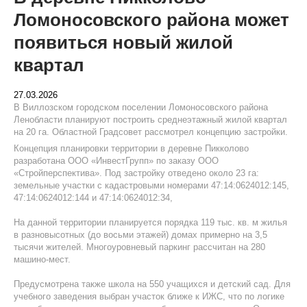
Ломоносовского района может
появиться новый жилой
квартал
27.03.2026
В Виллозском городском поселении Ломоносовского района
Ленобласти планируют построить среднеэтажный жилой квартал
на 20 га. Областной Градсовет рассмотрел концепцию застройки.
Концепция планировки территории в деревне Пикколово
разработана ООО «ИнвестГрупп» по заказу ООО
«Стройперспектива». Под застройку отведено около 23 га:
земельные участки с кадастровыми номерами 47:14:0624012:145,
47:14:0624012:144 и 47:14:0624012:34,
На данной территории планируется порядка 119 тыс. кв. м жилья
в разновысотных (до восьми этажей) домах примерно на 3,5
тысячи жителей. Многоуровневый паркинг рассчитан на 280
машино-мест.
Предусмотрена также школа на 550 учащихся и детский сад. Для
учебного заведения выбран участок ближе к ИЖС, что по логике