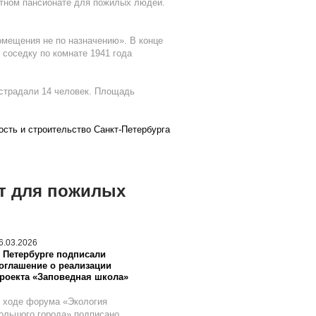
стном пансионате для пожилых людей.
омещения не по назначению». В конце
 соседку по комнате 1941 года
острадали 14 человек. Площадь
сть и строительство Санкт-Петербурга
ат для пожилых
6.03.2026
 Петербурге подписали
оглашение о реализации
роекта «Заповедная школа»
 ходе форума «Экология
ольшого города» подписано