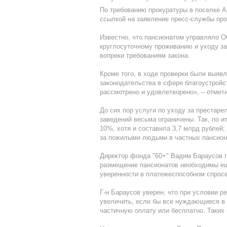
По требованию прокуратуры в поселке 
ссылкой на заявление пресс-службы про
Известно, что пансионатом управляло 
круглосуточному проживанию и уходу за
вопреки требованиям закона.
Кроме того, в ходе проверки были выяв
законодательства в сфере благоустройс
рассмотрено и удовлетворено», – отмет
До сих пор услуги по уходу за престар
заведений весьма ограничены. Так, по 
10%, хотя и составила 3,7 млрд рублей;
за пожилыми людьми в частных пансион
Директор фонда "60+" Вадим Бараусов п
размещение пансионатов необходимы еще
уверенности в платежеспособном спросе
Г-н Бараусов уверен, что при условии р
увеличить, если бы все нуждающиеся в
частичную оплату или бесплатно. Таких