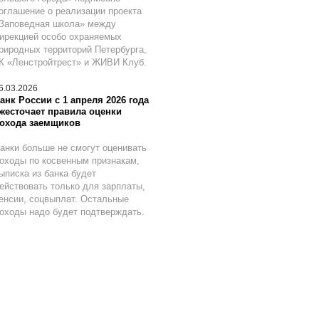
оглашение о реализации проекта
Заповедная школа» между
ирекцией особо охраняемых
риродных территорий Петербурга,
К «Ленстройтрест» и ЖИВИ Клуб.
6.03.2026
анк России с 1 апреля 2026 года
жесточает правила оценки
охода заемщиков
анки больше не смогут оценивать
оходы по косвенным признакам,
ыписка из банка будет
ействовать только для зарплаты,
енсии, соцвыплат. Остальные
оходы надо будет подтверждать.