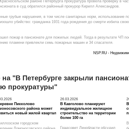
 Красносельском районе Петербурга прокуратура провела проверку в ча
нсионата в суд обратился районный прокурор Кирилл Александров.
ные грубые нарушения, в том числе санитарных норм, использование п
оизошло убийство: гражданка 1931 года рождения до смерти избила свою
ошел пожар в пансионате для пожилых людей. Тогда в результате ЧП п
ушению пламени привлекли семь пожарных машин и 34 спасателя.
NSP.RU - Недвижимо
 на "В Петербурге закрыли пансион
ию прокуратуры"
03.2026
26.03.2026
2
деревне Пикколово
В Кавголово планируют
В
моносовского района может
индивидуальное жилищное
с
явиться новый жилой квартал
строительство на территории
п
более 100 га
иллозском городском
В
Градсовет Ленобласти обсудил
елении Ломоносовского района
б