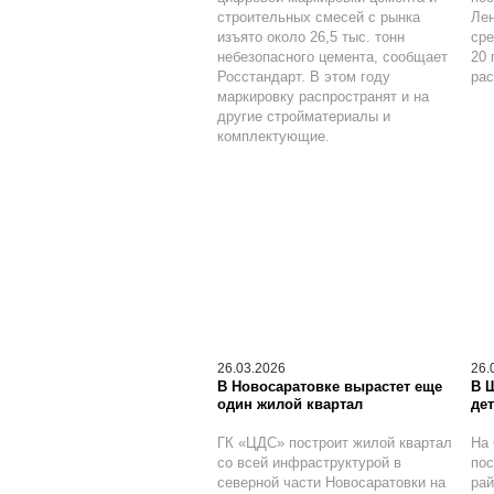
строительных смесей с рынка
Лен
изъято около 26,5 тыс. тонн
сре
небезопасного цемента, сообщает
20 
Росстандарт. В этом году
рас
маркировку распространят и на
другие стройматериалы и
комплектующие.
26.03.2026
26.
В Новосаратовке вырастет еще
В 
один жилой квартал
дет
ГК «ЦДС» построит жилой квартал
На 
со всей инфраструктурой в
по
северной части Новосаратовки на
рай