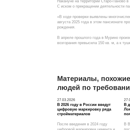
Накануне на территории Старо-Паново в
С иском о прекращении деятельности па
«В ходе проверки выявлены многочислен
августа 2025 года в этом пансионате пр
рождения.
В апреле прошлого года в Мурино произ
возгорания превысила 150 кв. м, а к т
Материалы, похожие
людей по требован
27.03.2026
27.
В 2026 году в России введут
В 
цифровую маркировку ряда
Ло
стройматериалов
по
После введения в 2024 году
В В
цифровой маркировки цемента и
пос