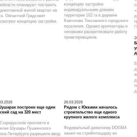
концепцию застройки
области планируют построить
с
индивидуальными домами
днеэтажный жилой квартал на
«
территории 102 га в деревне
га. Областной Градсовет
д
Кавголово Токсовского городского
смотрел концепцию застройки.
п
поселения. Однако архитекторы и
Г
чиновники раскритиковали работу
проектировщиков.
2
Б
у
д
Б
д
в
д
п
д
03.2026
26.03.2026
Шушарах построен еще один
Рядом с Юкками началось
ский сад на 320 мест
строительство еще одного
крупного жилого комплекса
Старорусском проспекте в
Федеральный девелопер DOGMA
селке Шушары Пушкинского
зашел на стройплощадку во
она Петербурга разрешили ввод