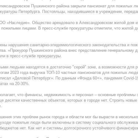
Александровское Пушкинского района закрыли пансионат для пожилых л
куратуры Петербурга. Постояльцы, находившиеся в учреждении, переда
ООО «Наследие». Общество арендовало в Александровском жилой дом и 
 пожилыми лицами. В пресс-службе прокуратуры отметили, что жилой д
лены нарушения санитарно-эпидемиологического законодательства и пож
тва. «Прокурор Пушкинского района внес представление генеральному ди
или в пресс-службе прокуратуры.
елыми людьми находятся в достаточно "серой" зоне, а возможности для
итогам 2023 года выручка ТОП-10 частных пансионатов для пожилых люде
 писал «Деловой Петербург». По данным «Фонда 60+», пандемия Covid-1
атах на 20-30%.
олагает, что финансы, недвижимость и персонал – основные проблемы э
 десятки качественных объектов, которых в городе нет. Строить новые
.
ешения этих проблем рынок города и области мог бы вырасти в нескольк
 уходе пожилые люди были включены в систему социального обслуживан
 бюджетов нет. Как нет и системы долгосрочного устойчивого финансиро