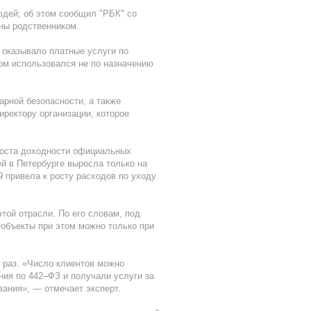
юдей; об этом сообщил "РБК" со
ны родственником.
оказывало платные услуги по
ом использовался не по назначению
арной безопасности, а также
ректору организации, которое
 роста доходности официальных
й в Петербурге выросла только на
9 привела к росту расходов по уходу
той отрасли. По его словам, под
 объекты при этом можно только при
о раз. «Число клиентов можно
ия по 442–ФЗ и получали услуги за
вания», — отмечает эксперт.