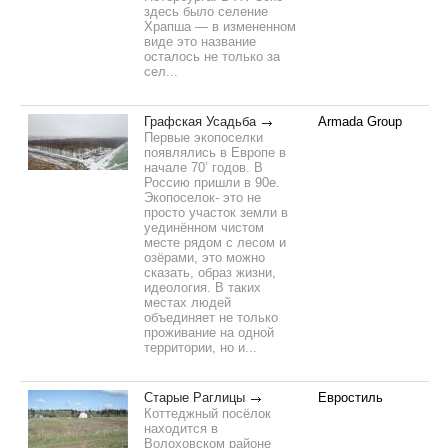
здесь было селение
Храпша — в измененном
виде это название
осталось не только за
сел...
Графская Усадьба
Armada Group
Первые экопоселки
появлялись в Европе в
начале 70’ годов. В
Россию пришли в 90е.
Экопоселок- это не
просто участок земли в
уединённом чистом
месте рядом с лесом и
озёрами, это можно
сказать, образ жизни,
идеология. В таких
местах людей
объединяет не только
проживание на одной
территории, но и...
Старые Раглицы
Евростиль
Коттеджный посёлок
находится в
Волоховском районе