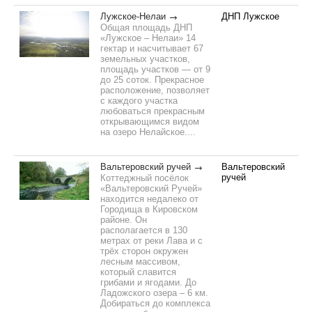
Лужское-Нелаи
ДНП Лужское
Общая площадь ДНП
«Лужское – Нелаи» 14
гектар и насчитывает 67
земельных участков,
площадь участков — от 9
до 25 соток. Прекрасное
расположение, позволяет
с каждого участка
любоваться прекрасным
открывающимся видом
на озеро Нелайское....
Вальтеровский ручей
Вальтеровский
ручей
Коттеджный посёлок
«Вальтеровский Ручей»
находится недалеко от
Городища в Кировском
районе. Он
располагается в 130
метрах от реки Лава и с
трёх сторон окружен
лесным массивом,
который славится
грибами и ягодами. До
Ладожского озера – 6 км.
Добираться до комплекса