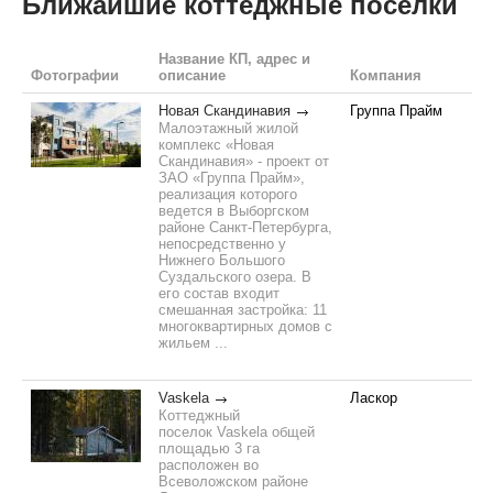
Ближайшие коттеджные поселки
Название КП, адрес и
Фотографии
описание
Компания
Новая Скандинавия
Группа Прайм
Малоэтажный жилой
комплекс «Новая
Скандинавия» - проект от
ЗАО «Группа Прайм»,
реализация которого
ведется в Выборгском
районе Санкт-Петербурга,
непосредственно у
Нижнего Большого
Суздальского озера. В
его состав входит
смешанная застройка: 11
многоквартирных домов с
жильем ...
Vaskela
Ласкор
Коттеджный
поселок Vaskela общей
площадью 3 га
расположен во
Всеволожском районе