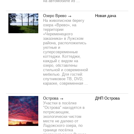
на автомобиле из ...
Озеро Врево
Новая дача
На живописном берегу
озера «Врево», на
территории
«Череменецкого
заказника» в Лужском
района, расположились
уютные и
суперсовременные
коттеджи. Коттеджи,
каждый с видом на
озеро, обставлены
стильной и современной
мебелью. Для гостей:
спутниковое ТВ, DVD,
караоке, современная ...
Острова
ДНП Острова
Участки в посёлке
"Острова" находятся в
потрясающем,
экологически чистом
месте не далеко от
Ладожского озера, по
границе посёлка