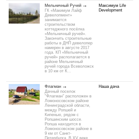
Мельничный Ручей
Максимум Life
Development
ГК «Макимум Лайф
Девелопмент»
занимается
строительством
коттеджного посёлка
«Мельничный ручей».
Закончить строительные
работы в ДНП девелопер
намерен в августе 2017
года. КП «Мельничный
ручей» располагается в
районе Мельничный
ручей города Всеволожск
в 10 км от К...
Флагман
Наша дача
Дачный поселок
"Флагман" расположен в
Ломоносовском районе
Ленинградской области,
между Ропшей и
Кипенью, рядом с
Ропшинским шоссе.
Ропша находится в
Ломоносовском районе в
9 км от Санкт-
Петербурга. В XV веке