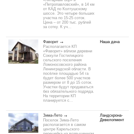
«Петропавловский», в 14 км
от КАД по Колтушскому
шоссе. Это четыре больших
участка по 15-25 соток.
Цена – от 200 тыс. рублей
за сотку. К уч...
Фаворит
Наша дача
Располагается КП
«Фаворит» вблизи деревни
Соккули Гостилицкого
сельского поселения
Ломоносовского района
Ленинградской области. В
посёлке площадью 54 га
будет более 500 участков
размером от 8 до 15 соток.
Участки будут продаваться
без обязательного подряда.
На территории КП
планируется с...
Зима-Лето
Ландскрона-
Девелопмент
Поселок Зима-Лето
располагается в самом
центре Карельского
перешейка на возвышенном