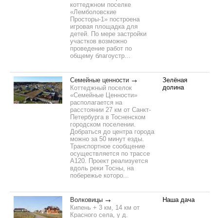
коттеджном поселке
«Лемболовские
Просторы-1» построена
игровая площадка для
детей. По мере застройки
участков возможно
проведение работ по
общему благоустр...
Семейные ценности
Зелёная
долина
Коттеджный поселок
«Семейные Ценности»
располагается на
расстоянии 27 км от Санкт-
Петербурга в Тосненском
городском поселении.
Добраться до центра города
можно за 50 минут езды.
Транспортное сообщение
осуществляется по трассе
А120. Проект реализуется
вдоль реки Тосны, на
побережье которо...
Волковицы
Наша дача
Кипень + 3 км, 14 км от
Красного села, у д.