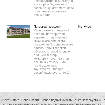
непосредственный выход в
акваторию Ладожского
озера.Ландшафт местности
практически идеально
ровный,&nb...
Петергоф комфорт
Импульс
Расположен коттеджный
посёлок на территории
деревни Владимировка
Низинского сельского
поселения Ломоносовского
района Ленинградской
области. К приобретению
в КП «Петергоф
комфорт» предлагаются
секции в четырёх- или
пятисекционных
таунхаусах. Площадь
секций варьируется от 1...
Neva.Estate "Нева.Естейт - новая недвижимость Санкт-Петербурга и Л
Условия копирования информации и политика конфиденциальности
•
Р