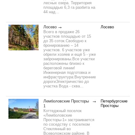
лесных озера. Территория
площадью 6,3 га разбита на
44 над...
Лосево
Лосево
Всего в продаже 26
участков площадью от 15
до 35 соток.Свободно к
бронированию – 14
участков. 6 участков уже
обрели хозяев и ещё 5 - уже
забронированы.Все участки
расположены близко к
береговой линии!
Инженерная подготовка и
инфраструктура:Внутренние
дорогиЭлектричество до
участка Вода - сква...
Лемболовские Просторы
Петербургские
Просторы
1
Коттеджный поселок
«Лемболовские
Просторы-1» застраивается
по соседству с поселком
Стеклянный во
Всеволожском районе. В