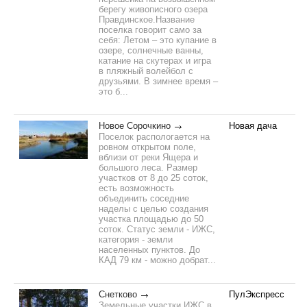
берегу живописного озера
Правдинское.Название
поселка говорит само за
себя: Летом – это купание в
озере, солнечные ванны,
катание на скутерах и игра
в пляжный волейбол с
друзьями. В зимнее время –
это б...
Новое Сорочкино
Новая дача
Поселок распологается на
ровном открытом поле,
вблизи от реки Ящера и
большого леса. Размер
участков от 8 до 25 соток,
есть возможность
объединить соседние
наделы с целью создания
участка площадью до 50
соток. Статус земли - ИЖС,
категория - земли
населенных пунктов. До
КАД 79 км - можно добрат...
Снетково
ПулЭкспресс
Земельные участки ИЖС в