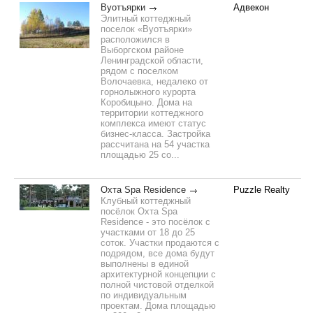
Вуотъярки
Адвекон
Элитный коттеджный
поселок «Вуотъярки»
расположился в
Выборгском районе
Ленинградской области,
рядом с поселком
Волочаевка, недалеко от
горнолыжного курорта
Коробицыно. Дома на
территории коттеджного
комплекса имеют статус
бизнес-класса. Застройка
рассчитана на 54 участка
площадью 25 со...
Охта Spa Residence
Puzzle Realty
Клубный коттеджный
посёлок Охта Spa
Residence - это посёлок c
участками от 18 до 25
соток. Участки продаются с
подрядом, все дома будут
выполнены в единой
архитектурной концепции с
полной чистовой отделкой
по индивидуальным
проектам. Дома площадью