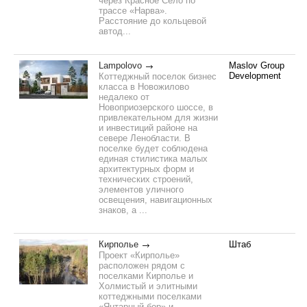
через Красное Село по
трассе «Нарва».
Расстояние до кольцевой
автод...
Lampolovo
Maslov Group
Development
Коттеджный поселок бизнес
класса в Новожилово
недалеко от
Новоприозерского шоссе, в
привлекательном для жизни
и инвестиций районе на
севере Ленобласти. В
поселке будет соблюдена
единая стилистика малых
архитектурных форм и
технических строений,
элементов уличного
освещения, навигационных
знаков, а ...
Кирполье
Штаб
Проект «Кирполье»
расположен рядом с
поселками Кирполье и
Холмистый и элитными
коттеджными поселками
«Янтарный бор» и