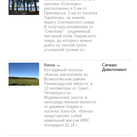
поселке «Снетково»
расположены в 5 км от
Приозерска, 2 км от поселка
Ларионово, на южном
берегу Снетковского озера.
В полутора километрах от
"Снетково" - уединенный
песчаный пляж Ладожского
озера, до которого можно
дойти по лесной тропе,
усыпанной сухими со...
Кинза
Сигмакс
Девелопмент
Коттеджный посёлок
«Кинза» расположен во
Всеволожском районе
Ленинградской области, в
12 километрах от Санкт-
Петербурга по
Мурманскому шоссе, в
непосредственной близости
от деревни Озерки и
посёлка Хапо-Ое. «Кинза»
представляет собой
земельный массив ИЖС
площадью 11,16 г...