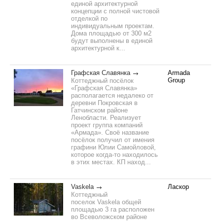
единой архитектурной
концепции с полной чистовой
отделкой по
индивидуальным проектам.
Дома площадью от 300 м2
будут выполнены в единой
архитектурной к...
Графская Славянка
Armada
Group
Коттеджный посёлок
«Графская Славянка»
располагается недалеко от
деревни Покровская в
Гатчинском районе
Ленобласти. Реализует
проект группа компаний
«Армада». Своё название
посёлок получил от имения
графини Юлии Самойловой,
которое когда-то находилось
в этих местах. КП наход...
Vaskela
Ласкор
Коттеджный
поселок Vaskela общей
площадью 3 га расположен
во Всеволожском районе