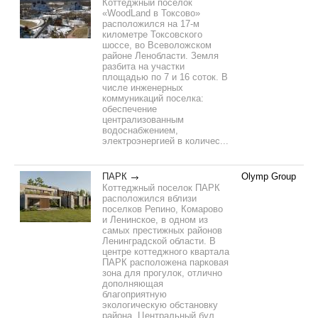
Коттеджный поселок
«WoodLand в Токсово»
расположился на 17-м
километре Токсовского
шоссе, во Всеволожском
районе Ленобласти. Земля
разбита на участки
площадью по 7 и 16 соток. В
числе инженерных
коммуникаций поселка:
обеспечение
централизованным
водоснабжением,
электроэнергией в количес...
ПАРК
Olymp Group
Коттеджный поселок ПАРК
расположился вблизи
поселков Репино, Комарово
и Ленинское, в одном из
самых престижных районов
Ленинградской области. В
центре коттеджного квартала
ПАРК расположена парковая
зона для прогулок, отлично
дополняющая
благоприятную
экологическую обстановку
района. Центральный бул...