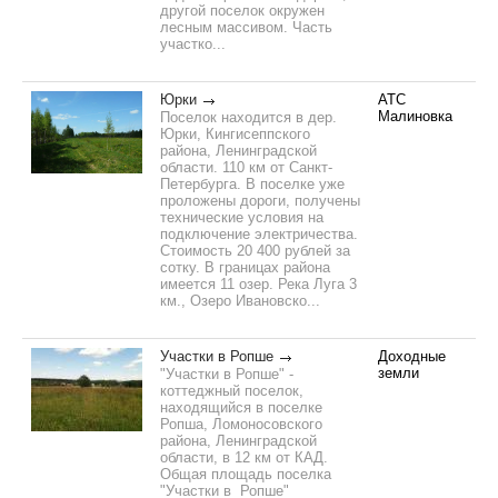
другой поселок окружен
лесным массивом. Часть
участко...
Юрки
АТС
Малиновка
Поселок находится в дер.
Юрки, Кингисеппского
района, Ленинградской
области. 110 км от Санкт-
Петербурга. В поселке уже
проложены дороги, получены
технические условия на
подключение электричества.
Стоимость 20 400 рублей за
сотку. В границах района
имеется 11 озер. Река Луга 3
км., Озеро Ивановско...
Участки в Ропше
Доходные
земли
"Участки в Ропше" -
коттеджный поселок,
находящийся в поселке
Ропша, Ломоносовского
района, Ленинградской
области, в 12 км от КАД.
Общая площадь поселка
"Участки в Ропше"