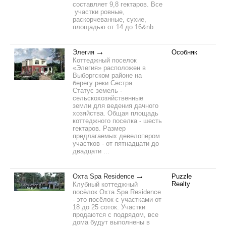
составляет 9,8 гектаров. Все
участки ровные,
раскорчеванные, сухие,
площадью от 14 до 16&nb...
Элегия
Особняк
Коттеджный поселок
«Элегия» расположен в
Выборгском районе на
берегу реки Сестра.
Статус земель -
сельскохозяйственные
земли для ведения дачного
хозяйства. Общая площадь
коттеджного поселка - шесть
гектаров. Размер
предлагаемых девелопером
участков - от пятнадцати до
двадцати ...
Охта Spa Residence
Puzzle
Realty
Клубный коттеджный
посёлок Охта Spa Residence
- это посёлок c участками от
18 до 25 соток. Участки
продаются с подрядом, все
дома будут выполнены в