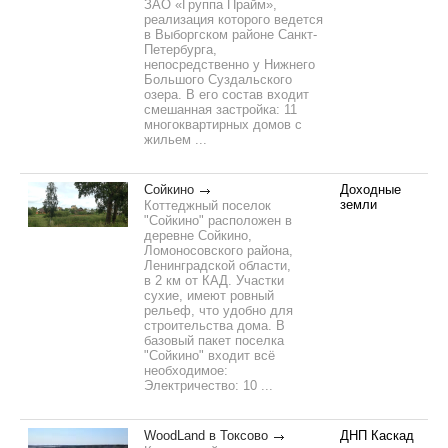
ЗАО «Группа Прайм»,
реализация которого ведется
в Выборгском районе Санкт-
Петербурга,
непосредственно у Нижнего
Большого Суздальского
озера. В его состав входит
смешанная застройка: 11
многоквартирных домов с
жильем ...
Сойкино
Доходные
земли
Коттеджный поселок
"Сойкино" расположен в
деревне Сойкино,
Ломоносовского района,
Ленинградской области,
в 2 км от КАД. Участки
сухие, имеют ровный
рельеф, что удобно для
строительства дома. В
базовый пакет поселка
"Сойкино" входит всё
необходимое:
Электричество: 10 ...
WoodLand в Токсово
ДНП Каскад