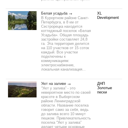
Белая усадьба
XL
Development
В Курортном районе Санкт-
Петербурга, в 8 км от
Сестрорецка находится
коттеджный поселок «Белая
Усадьба». Общая площадь
застройки составляет 24,8
га. Эта территория делится
на 110 участков от 15 соток
каждый. Все участки
подключены к
коммуникациям:
электроснабжение,
локальная канализация...
Уют на заливе
ДНП
Золотые
“Уют у залива” - это
пески
невероятное место по своей
красоте в Выборгском
районе Ленинградской
области. Название поселка
говорит само за себя, ведь
до залива всего 10 минут
пешком. Привлекательность
поселка “Уют у залива”
делает четыре основные