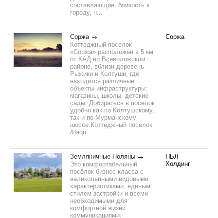
составляющие: близость к
городу, н...
Соржа
Соржа
Коттеджный поселок
«Соржа» расположен в 5 км
от КАД во Всеволожском
районе, вблизи деревень
Рыжики и Колтуши, где
находятся различные
объекты инфраструктуры:
магазины, школы, детские
сады. Добираться в поселок
удобно как по Колтушскому,
так и по Мурманскому
шоссе.Коттеджный поселок
&laqu...
Земляничные Поляны
ПБЛ
Холдинг
Это комфортабельный
посёлок бизнес-класса с
великолепными видовыми
характеристиками, единым
стилем застройки и всеми
необходимыми для
комфортной жизни
коммуникациями.