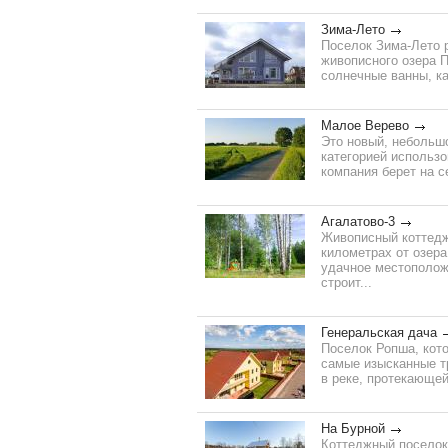
Зима-Лето
Поселок Зима-Лето 
живописного озера П
солнечные ванны, ка
Малое Верево
Это новый, небольшо
категорией использ
компания берет на с
Агалатово-3
Живописный коттедж
километрах от озера
удачное местополож
строит...
Генеральская дача
Поселок Ропша, кот
самые изысканные тр
в реке, протекающей
На Бурной
Коттеджный поселок