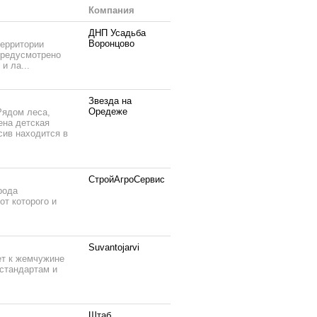
Компания
ДНП Усадьба
Воронцово
территории
 предусмотрено
и ла...
Звезда на
Оредеже
Рядом леса,
ена детская
сив находится в
СтройАгроСервис
рода
от которого и
Suvantojarvi
ет к жемчужине
 стандартам и
Штаб