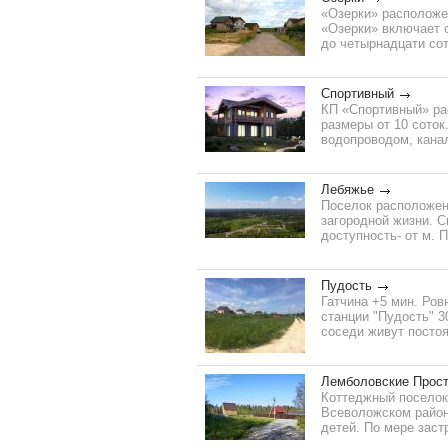
«Озерки» расположен
«Озерки» включает 
до четырнадцати сот
Спортивный
КП «Спортивный» ра
размеры от 10 сото
водопроводом, канал
Лебяжье
Поселок расположен
загородной жизни. С
доступность- от м. П
Пудость
Гатчина +5 мин. Ров
станции "Пудость" 3
соседи живут постоян
Лемболовские Прост
Коттеджный поселок
Всеволожском район
детей. По мере заст