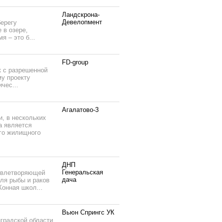
Ландскрона-
Девелопмент
берегу
 в озере,
 – это б...
FD-group
к с разрешенной
му проекту
чес...
Агалатово-3
, в нескольких
а является
го жилищного
ДНП
Генеральская
довлетворяющей
дача
ля рыбы и раков
онная школ...
Вьюн Спрингс УК
градской области