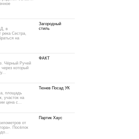
дачное
Загородный
стиль
Д, в
 река Сестра,
браться на
ФАКТ
е. Чёрный Ручей
 через который
...
Тюнев Посад УК
ка, площадь
к, участок на
ии цена с...
Партик Хаус
километров от
гора». Посёлок
до...