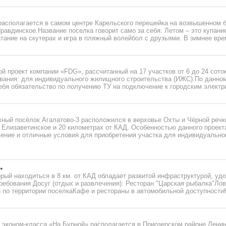
располагается в самом центре Карельского перешейка на возвышенном 
равдинское.Название поселка говорит само за себя: Летом – это купание
тание на скутерах и игра в пляжный волейбол с друзьями. В зимнее время
й проект компании «FDG», рассчитанный на 17 участков от 6 до 24 сото
ования: для индивидуального жилищного строительства (ИЖС).По данно
ебя обязательство по получению ТУ на подключение к городским электри
ный посёлок Агалатово-3 расположился в верховье Охты и Чёрной речки
 Елизаветинское и 20 километрах от КАД. Особенностью данного проект
ение и отличные условия для приобретения участка для индивидуально
орый находиться в 8 км. от КАД обладает развитой инфраструктурой, у
ебования Досуг (отдых и развлечения): Ресторан "Царская рыбалка"Лов
 по территории поселкаКафе и рестораны в автомобильной доступностиК
 эконом-класса «На Бурной» располагается в Приозерском районе Ленин