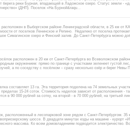
от берега реки Бурная, впадающей в Ладожское озеро. Статус земли - «
нерство» (ДНП). Поселок «На Бурной&raqu...
расположен в Выборгском районе Ленинградской области, в 25 км от КА
изости от поселков Ленинское и Репино. Недалеко от поселка протекает
шое Симагинское озеро и Финский залив. До Санкт-Петербурга можно до
осёлок расположен в 20 км от Санкт-Петербурга во Всеволожском район
родным окружением: прямо по границе с участками зеленеет густой лес,
ручей, а по соседству с посёлком – сразу несколько озёр и берег Невы Пу
лка составляет 13 га. Эта территория поделена на 74 земельных участ
 пределах 15-24 соток. Стоимость наделов зависит от расположения - та
ся в 90 000 рублей за сотку, на второй - в 70 000 рублей, на третьей лин
к, расположенный в лесопарковой зоне рядом с Санкт-Петербургом. 35 
воприозерскому шоссе. В двадцати минутах езды на машине - курорт «И
лесного массива. Ко всем домовладениям подводится электричество. Во