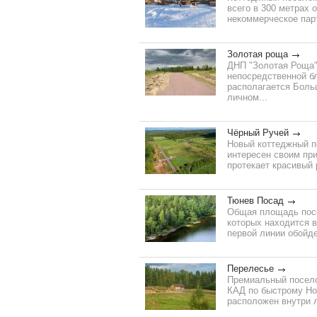
всего в 300 метрах 
некоммерческое парт
Золотая роща
ДНП "Золотая Роща" 
непосредственной бл
располагается Боль
личном...
Чёрный Ручей
Новый коттеджный п
интересен своим при
протекает красивый 
Тюнев Посад
Общая площадь посе
которых находится в
первой линии обойдет
Перелесье
Премиальный посело
КАД по быстрому Но
расположен внутри 