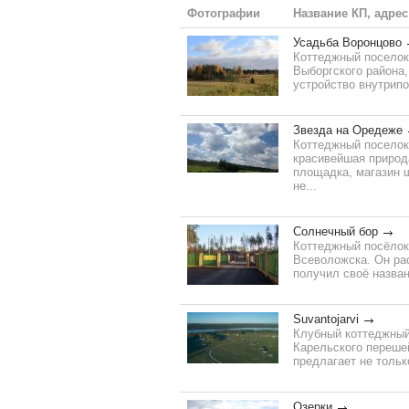
Фотографии
Название КП, адрес
Усадьба Воронцово
Коттеджный поселок
Выборгского района,
устройство внутрипо
Звезда на Оредеже
Коттеджный поселок
красивейшая природа
площадка, магазин 
не...
Солнечный бор
Коттеджный посёлок
Всеволожска. Он рас
получил своё названи
Suvantojarvi
Клубный коттеджный 
Карельского переше
предлагает не тольк
Озерки