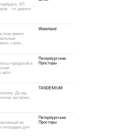
тербурга. КП
ов, - от девяти
Waterland
астков имеют
тральным
вать строи...
Петербургские
Просторы
люсы городской и
ртная
 авто...
TANDEMIUM
поселка. До жд
селок застроен,
Петербургские
Просторы
теклянный во
ая площадка для