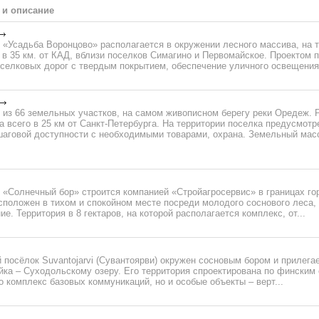
 и описание
 «Усадьба Воронцово» располагается в окружении лесного массива, на 
 в 35 км. от КАД, вблизи поселков Симагино и Первомайское. Проектом
селковых дорог с твердым покрытием, обеспечение уличного освещения 
 из 66 земельных участков, на самом живописном берегу реки Оредеж. 
 всего в 25 км от Санкт-Петербурга. На территории поселка предусмотр
шаговой доступности с необходимыми товарами, охрана. Земельный мас
 «Солнечный бор» строится компанией «Стройагросервис» в границах го
положен в тихом и спокойном месте посреди молодого соснового леса, 
е. Территория в 8 гектаров, на которой располагается комплекс, от...
посёлок Suvantojarvi (Сувантоярви) окружен сосновым бором и прилега
йка – Суходольскому озеру. Его территория спроектирована по финским
о комплекс базовых коммуникаций, но и особые объекты – верт...