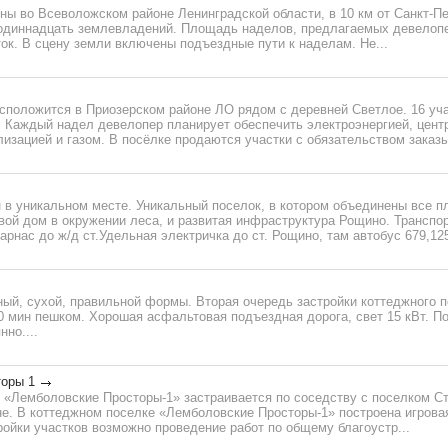
ы во Всеволожском районе Ленинградской области, в 10 км от Санкт-Пе
одиннадцать землевладений. Площадь наделов, предлагаемых девелопер
ок. В сцену земли включены подъездные пути к наделам. Не...
сположится в Приозерском районе ЛО рядом с деревней Светлое. 16 уч
к. Каждый надел девелопер планирует обеспечить электроэнергией, цен
изацией и газом. В посёлке продаются участки с обязательством заказы
 в уникальном месте. Уникальный поселок, в котором объединены все п
вой дом в окружении леса, и развитая инфраструктура Рощино. Транспо
арнас до ж/д ст.Удельная электричка до ст. Рощино, там автобус 679,125
ный, сухой, правильной формы. Вторая очередь застройки коттеджного 
0 мин пешком. Хорошая асфальтовая подъездная дорога, свет 15 кВт. По
но....
оры 1
 «Лемболовские Просторы-1» застраивается по соседству с поселком С
е. В коттеджном поселке «Лемболовские Просторы-1» построена игров
ройки участков возможно проведение работ по общему благоустр...