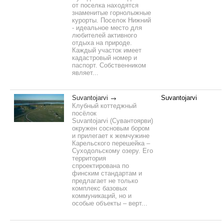
от поселка находятся
знаменитые горнолыжные
курорты. Поселок Нижний
- идеальное место для
любителей активного
отдыха на природе.
Каждый участок имеет
кадастровый номер и
паспорт. Собственником
являет...
Suvantojarvi
Suvantojarvi
Клубный коттеджный
посёлок
Suvantojarvi (Сувантоярви)
окружен сосновым бором
и прилегает к жемчужине
Карельского перешейка –
Суходольскому озеру. Его
территория
спроектирована по
финским стандартам и
предлагает не только
комплекс базовых
коммуникаций, но и
особые объекты – верт...