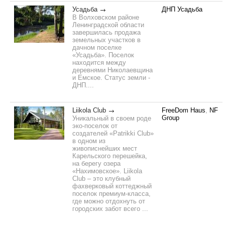
Усадьба
ДНП Усадьба
В Волховском районе
Ленинградской области
завершилась продажа
земельных участков в
дачном поселке
«Усадьба». Поселок
находится между
деревнями Николаевщина
и Емское. Статус земли -
ДНП....
Liikola Club
FreeDom Нaus
,
NF
Group
Уникальный в своем роде
эко-поселок от
создателей «Patrikki Сlub»
в одном из
живописнейших мест
Карельского перешейка,
на берегу озера
«Нахимовское». Liikola
Club – это клубный
фахверковый коттеджный
поселок премиум-класса,
где можно отдохнуть от
городских забот всего ...