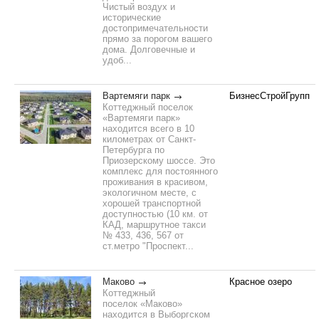
Чистый воздух и
исторические
достопримечательности
прямо за порогом вашего
дома. Долговечные и
удоб...
Вартемяги парк
БизнесСтройГрупп
Коттеджный поселок
«Вартемяги парк»
находится всего в 10
километрах от Санкт-
Петербурга по
Приозерскому шоссе. Это
комплекс для постоянного
проживания в красивом,
экологичном месте, с
хорошей транспортной
доступностью (10 км. от
КАД, маршрутное такси
№ 433, 436, 567 от
ст.метро "Проспект...
Маково
Красное озеро
Коттеджный
поселок «Маково»
находится в Выборгском