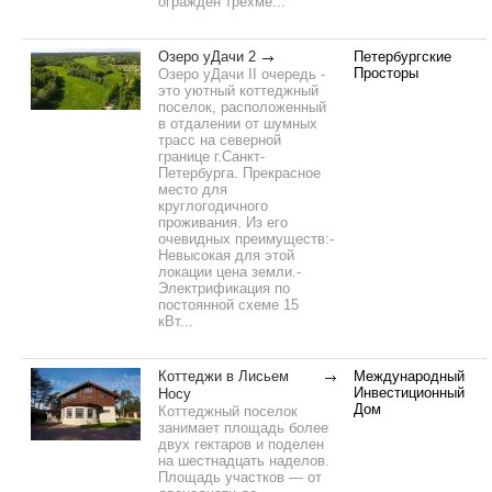
огражден трехме...
Озеро уДачи 2
Петербургские
Просторы
Озеро уДачи II очередь -
это уютный коттеджный
поселок, расположенный
в отдалении от шумных
трасс на северной
границе г.Санкт-
Петербурга. Прекрасное
место для
круглогодичного
проживания. Из его
очевидных преимуществ:-
Невысокая для этой
локации цена земли.-
Электрификация по
постоянной схеме 15
кВт...
Коттеджи в Лисьем
Международный
Инвестиционный
Носу
Дом
Коттеджный поселок
занимает площадь более
двух гектаров и поделен
на шестнадцать наделов.
Площадь участков — от