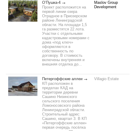
О’Пушка-4
Maslov Group
Development
Проект расположится на
первой линии озера
Отрадное в Приозерском
районе Ленинградской
области. На площади 1,5
га разместятся 22 лота.
Участки с отдельными
кадастровыми номерами с
дома «под ключ»
оформляются в
собственность по
договору. В стоимость
включены внутренняя и
внешняя отделка до...
Петергоффские аллеи
Villagio Estate
КП расположен в
пределах КАД на
территории деревни
Сашино Низинского
сельского поселения
Ломоносовского района
Ленинградской области.
Строительный адрес:
Сашино, квартал 3. В КП
«Петергоффские аллеи»
первая очередь посёлка