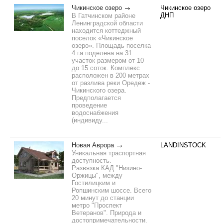
Чикинское озеро
Чикинское озеро
ДНП
В Гатчинском районе
Ленинградской области
находится коттеджный
поселок «Чикинское
озеро». Площадь поселка
4 га поделена на 31
участок размером от 10
до 15 соток. Комплекс
расположен в 200 метрах
от разлива реки Оредеж -
Чикинского озера.
Предполагается
проведение
водоснабжения
(индивиду...
Новая Аврора
LANDINSTOCK
Уникальная траспортная
доступность.
Развязка КАД "Низино-
Оржицы", между
Гостилицким и
Ропшинским шоссе. Всего
20 минут до станции
метро "Проспект
Ветеранов". Природа и
достопримечательности.