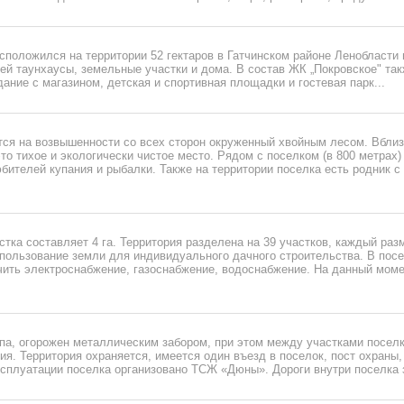
положился на территории 52 гектаров в Гатчинском районе Ленобласти 
й таунхаусы, земельные участки и дома. В состав ЖК „Покровское" так
ание с магазином, детская и спортивная площадки и гостевая парк...
тся на возвышенности со всех сторон окруженный хвойным лесом. Вблиз
это тихое и экологически чистое место. Рядом с поселком (в 800 метрах) 
ителей купания и рыбалки. Также на территории поселка есть родник с
ка составляет 4 га. Территория разделена на 39 участков, каждый раз
спользование земли для индивидуального дачного строительства. В пос
чить электроснабжение, газоснабжение, водоснабжение. На данный мом
ипа, огорожен металлическим забором, при этом между участками посел
ия. Территория охраняется, имеется один въезд в поселок, пост охраны
сплуатации поселка организовано ТСЖ «Дюны». Дороги внутри поселка з