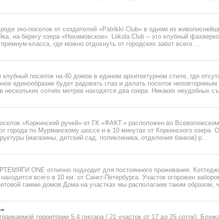
роде эко-поселок от создателей «Patrikki Сlub» в одном из живописнейш
ка, на берегу озера «Нахимовское». Liikola Club – это клубный фахверк
премиум-класса, где можно отдохнуть от городских забот всего ...
о клубный поселок на 40 домов в едином архитектурном стиле, где отсу
рное единообразие будет радовать глаз и делать поселок неповторимым
в нескольких сотнях метров находятся два озера. Никаких неудобных съ
оселок «Коркинский ручей» от ГК «ФАКТ.» расположен во Всеволожском
 от города по Мурманскому шоссе и в 10 минутах от Коркинского озера. 
уктуры (магазины, детский сад, поликлиника, отделения банков) р...
ТЕМЯГИ ONE отлично подходит для постоянного проживания. Коттедж
ходится всего в 10 км. от Санкт-Петербурга. Участок огорожен заборо
ветовой гамме домов.Дома на участках мы располагаем таким образом, ч
аиваемой территории 5,4 гектара ( 21 участок от 17 до 25 соток). Бли