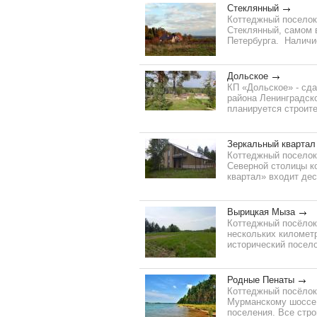
Стеклянный
Коттеджный поселок
Стеклянный, самом в
Петербурга. Наличие
Дольское
КП «Дольское» - сда
района Ленинградско
планируется строите
Зеркальный квартал
Коттеджный поселок
Северной столицы к
квартал» входит дес
Вырицкая Мыза
Коттеджный посёлок 
нескольких километр
исторический посело
Родные Пенаты
Коттеджный посёлок
Мурманскому шоссе,
поселения. Все стро