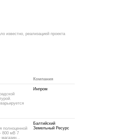
ло известно, реализацией проекта
Компания
Инпром
радской
турой.
 варьируется
Балтийский
Земельный Ресурс
я полноценной
- 800 мВ 7
 магазин...