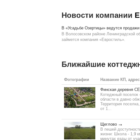
Новости компании
Е
В «Усадьбе Озертицы» ведутся продажи
В Волосовском районе Ленинградской об
займется компания «Евростиль».
Ближайшие коттедж
Фотографии
Название КП, адрес
Финская деревня С
Котеджный поселок 
области в давно обж
Территория поселка,
от 1...
Щеглово
В пешей доступност
жизни: Школа - 1,9 
минутах езды от уча