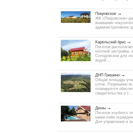
Покровское
ЖК «Покровское» рас
вниманию покупателе
административное зд
Карельский бриз
Поселок располагае
плотной застройки, 
Солодовское для люб
водой....
ДНП Гришино
Общая площадь участ
соток. Разрешено и
планируется обеспе
свидетельства о с...
Дюны
Поселок клубного т
какие-либо огражден
Для управления и эк