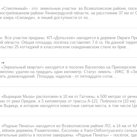
 «Стеклянный» - это земельные участки во Всеволожском районе, посе
остребованном районе Ленинградской области, на расстояние 37 км от С
 озера «Силанде», в пешей доступности от по...
н. Все участки проданы. КП «Дольское» находится в деревне Овраги Пр
й области. Общая площадь посёлка составляет 7,6 га. На данной терри
льство 25 коттеджей в классическом скандинавском стиле из брев...
 «Зеркальный квартал» находится в поселке Васкелово на Приозерском
омплекс удален на тридцать один километр. Статус земель - ИЖС. В «З
ять домовладений. Площадь наделов - от пятнадцати соток....
«Вырицкая Мыза» расположен в 10 км от Гатчины, в 500 метрах от речк
ах от реки Оредеж, в 5 километрах от трассы А-121. Поблизости (10 км
к Вырица, в котором находятся известные святые места, в том числе Цер
 «Родные Пенаты» находится во Всеволожском районе ЛО, в 14 км от К
 вблизи деревень Разметелево, Ексолово и Хапо-ОеКолтушского сельск
ительные работы в поселке завершены. «Родные Пенаты» – посёлок, где 