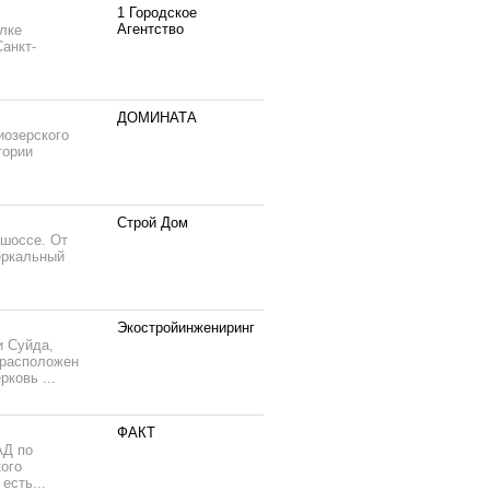
1 Городское
Агентство
лке
анкт-
ДОМИНАТА
иозерского
тории
Строй Дом
 шоссе. От
еркальный
Экостройинжениринг
и Суйда,
) расположен
ковь ...
ФАКТ
АД по
ого
есть...