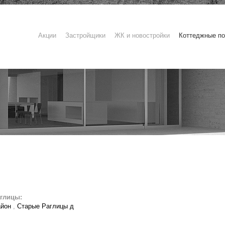
Акции
Застройщики
ЖК и новостройки
Коттеджные по
аглицы:
айон
,
Старые Раглицы д