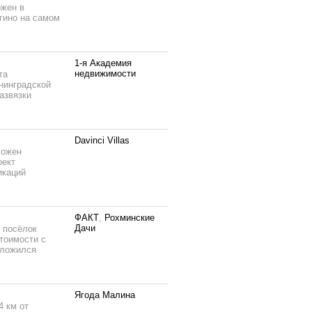
ожен в
агино на самом
1-я Академия
недвижимости
та
нинградской
азвязки
Davinci Villas
ложен
оект
икаций
ФАКТ
,
Рохминские
Дачи
 посёлок
стоимости с
оложился
Ягода Малина
4 км от