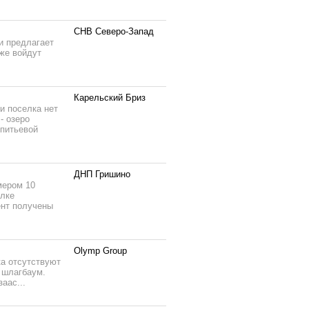
СНВ Северо-Запад
и предлагает
же войдут
Карельский Бриз
и поселка нет
- озеро
 питьевой
ДНП Гришино
мером 10
елке
ент получены
Olymp Group
ка отсутствуют
, шлагбаум.
аас...