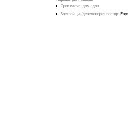
Срок сдачи: дом сдан
Застройщик/девелопер/инвестор:
Евр