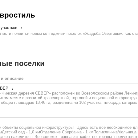
вростиль
 участков
ласти появится новый коттеджный поселок «Усадьба Озертицы». Как ста
ные поселки
 и описание
ЕВЕР
«Финская деревня СЕВЕР» расположен во Всеволожском районе Ленинг
итом месте с развитой транспортной, торговой и социальной инфраструк
 общей площадью 18,46 га, разделена на 102 участка, площадь которых
и объекты социальной инфраструктуры! Здесь есть все необходимое дл
кмДетский сад - 1,0 кмОтделение Сбербанка - 1 кмПоликлиника/больница 
стков находится г Всеволожск - заправки, кафе, рестораны, продуктовые