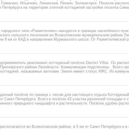
 Симагино, Ильичево, Ленинское, Репино, Зеленогорск. Поселок распол
т-Петербурга на территории элитной коттеджной застройки поселка Сим
городского типа «Разметелево» находится в границах населённого пунк
ского сельского поселения во Всеволожском муниципальном районе Ле
ии 9 км от КАД в направлении Мурманского шоссе. От Разметелевской р
дприниматель реализовал коттеджный посёлок Davinci Villas. Он распо
 Приозерского района Ленобласти. Коммуникации подключены. Всего пр
 коттеджей, называемых виллами. Земли имеют статус ИЖС. Из коммун
дачный посёлок по границе с лесом для настоящего отдыха Коттеджный
от Санкт-Петербурга. Всего в посёлке 43 участка различной площади и 
венного природного ландшафта и растительности. Посёлок удобно расп
асполагается во Всеволожском районе, в 5 км от Санкт-Петербурга и в 