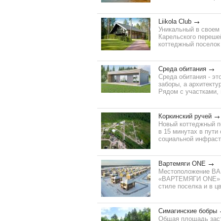
Liikola Club
Уникальный в своем 
Карельского перешей
коттеджный поселок 
Среда обитания
Среда обитания - эт
заборы, а архитекту
Рядом с участками, 
Коркинский ручей
Новый коттеджный п
в 15 минутах в пути
социальной инфрастр
Вартемяги ONE
Местоположение ВАР
«ВАРТЕМЯГИ ONE» на
стиле поселка и в ц
Симагинские бобры
Общая площадь застр