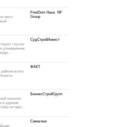
FreeDom Нaus
,
NF
Group
их мест
овый
СудСтройИнвест
тствуют глухие
 и узнаваемым.
ездо...
ФАКТ
 районе всего
Объекты
БизнесСтройГрупп
ный поселок
м в едином
тобы остави...
Симагино
жайшие