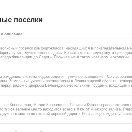
ные поселки
 и описание
вописный поселок комфорт-класса, находящийся в привлекательном мес
берегу купить лучше именно здесь. Красота места подчеркнута природо
апада Финляндии до Ладоги. Проживание в таком красивом и экологич..
 ограждение, система водоотведения, уличное освещение. Согласования
ужны. Земельные участки расположены в Ленинградской области, непоср
 парку, рядом с дворцом Бельведер, несколькими прудами, входящими в
ьшое Коновалово, Малое Коновалово, Пеники и Кузнецы расположился
о тихое зеленое место находится всего в 8 км от Финского залива. Ряд
 Дружного можно по готовой хорошей дороге. На границе каждого участка 