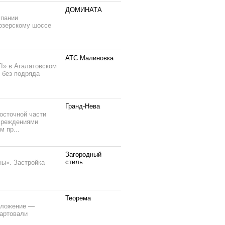
ДОМИНАТА
мпании
иозерскому шоссе
АТС Малиновка
I» в Агалатовском
 без подряда
Гранд-Нева
осточной части
учреждениями
 пр...
Загородный
стиль
ны». Застройка
Теорема
оложение —
тартовали