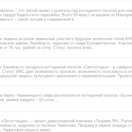
ксела» – это третий проект строительства коттеджного поселка для ко
м сердце Карельского перешейка. Всего 50 минут на машине по Новопр
авала») – самой лучшей и современной в...
» вывела на рынок земельные участки в будущем экопоселке «miniLAHT
ожском районе Ленобласти, недалеко от озера Елизаветинское. Участки
 от 75 тыс. рублей за сотку. Статус поселка &nda...
 Ленобласти находится коттеджный поселок «Светлогорье» - в северо-в
. Статус ИЖС дает возможность прописки, возможность пользоваться 
циальной защиты, культурного назначения и образовательными. Проектом
на берегу Череменцкого озера расположился коттеджный поселок «Были
ов, размер каждого – 10 соток....
 «Лесостанция» — проект девелоперской компании «Теорема УК». Расп
нобласти, недалеко от посёлка Терволово. Продажи в первой очереди с
. Территория объекта имеет...