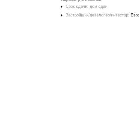
Срок сдачи: дом сдан
Застройщик/девелопер/инвестор:
Евр