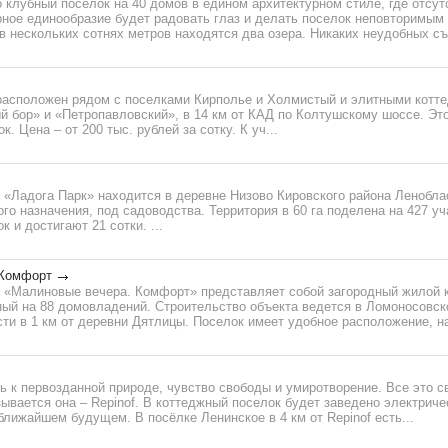
о клубный поселок на 40 домов в едином архитектурном стиле, где отсу
рное единообразие будет радовать глаз и делать поселок неповторимым
в нескольких сотнях метров находятся два озера. Никаких неудобных съ
расположен рядом с поселками Кирполье и Холмистый и элитными котт
й бор» и «Петропавловский», в 14 км от КАД по Колтушскому шоссе. Эт
к. Цена – от 200 тыс. рублей за сотку. К уч...
 «Ладога Парк» находится в деревне Низово Кировского района Ленобл
го назначения, под садоводства. Территория в 60 га поделена на 427 у
к и достигают 21 сотки. ...
 Комфорт
 «Малиновые вечера. Комфорт» представляет собой загородный жилой 
ный на 88 домовладений. Строительство объекта ведется в Ломоносовск
ти в 1 км от деревни Дятлицы. Поселок имеет удобное расположение, на
ь к первозданной природе, чувство свободы и умиротворение. Все это с
зывается она – Repinof. В коттеджный поселок будет заведено электричес
ближайшем будущем. В посёлке Ленинское в 4 км от Repinof есть...