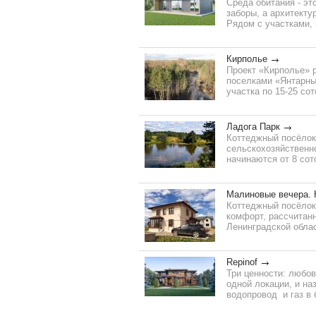
Среда обитания - эт
заборы, а архитекту
Рядом с участками, 
Кирполье
Проект «Кирполье» 
поселками «Янтарны
участка по 15-25 сото
Ладога Парк
Коттеджный посёлок
сельскохозяйственно
начинаются от 8 сото
Малиновые вечера.
Коттеджный посёлок
комфорт, рассчитан
Ленинградской облас
Repinof
Три ценности: любов
одной локации, и на
водопровод и газ в 