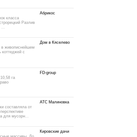
Абрикос
лок класса
строрецкий Разлив
...
Дом в Кяселево
и в живописнейшем
 коттеджей с
FD-group
10,58 га
право
АТС Малиновка
ки составляла от
 перспективе
а для мусорн...
Кировские дачи
есные массивы. До