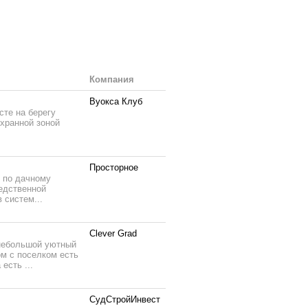
Компания
Вуокса Клуб
те на берегу
охранной зоной
.
Просторное
 по дачному
едственной
 систем...
Clever Grad
 небольшой уютный
ом с поселком есть
есть ...
СудСтройИнвест