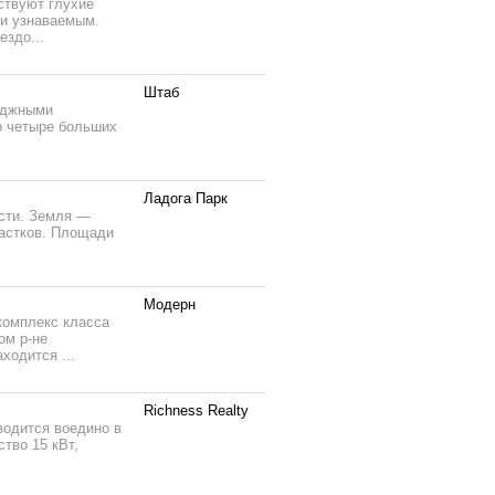
тствуют глухие
 и узнаваемым.
ездо...
Штаб
еджными
о четыре больших
Ладога Парк
асти. Земля —
частков. Площади
Модерн
комплекс класса
ом р-не
ходится ...
Richness Realty
водится воедино в
тво 15 кВт,