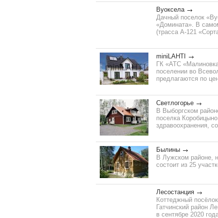
Вуоксела
Дачный поселок «Вуо
«Домината». В само
(трасса А-121 «Сорт
miniLAHTI
ГК «АТС «Малиновка
поселении во Всевол
предлагаются по цене
Светлогорье
В Выборгском районе
поселка Коробицыно
здравоохранения, со
Былины
В Лужском районе, 
состоит из 25 участк
Лесостанция
Коттеджный посёлок
Гатчинский район Ле
в сентябре 2020 года