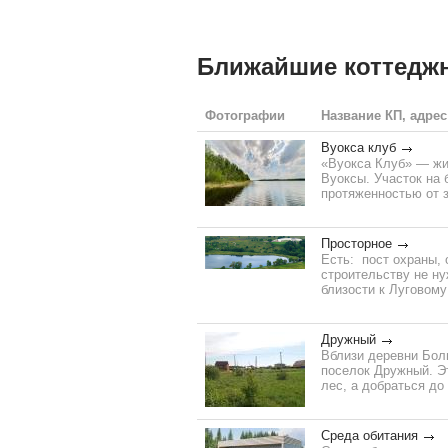
Ближайшие коттедж
Фотографии
Название КП, адрес
Вуокса клуб
«Вуокса Клуб» — жи
Вуоксы. Участок на 
протяженностью от з
Просторное
Есть: пост охраны,
строительству не н
близости к Луговому
Дружный
Вблизи деревни Бол
поселок Дружный. Эт
лес, а добраться до
Среда обитания