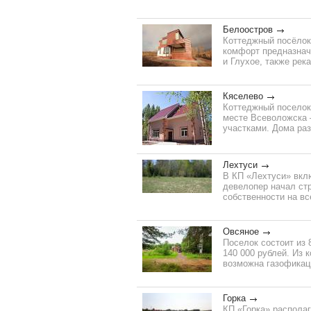
Белоостров
Коттеджный посёлок 
комфорт предназнач
и Глухое, также рек
Кяселево
Коттеджный поселок
месте Всеволожска 
участками. Дома раз
Лехтуси
В КП «Лехтуси» вклю
девелопер начал ст
собственности на вс
Овсяное
Поселок состоит из 
140 000 рублей. Из 
возможна газофикац
Горка
КП «Горка» располаг