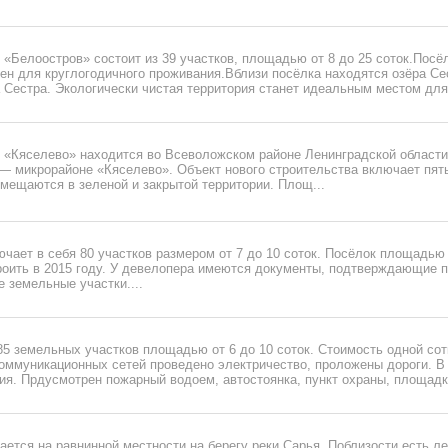
«Белоостров» состоит из 39 участков, площадью от 8 до 25 соток.Посё
ен для круглогодичного проживания.Вблизи посёлка находятся озёра Се
а Сестра. Экологически чистая территория станет идеальным местом для 
 «Кяселево» находится во Всеволожском районе Ленинградской област
— микрорайоне «Кяселево». Объект нового строительства включает пять
мещаются в зеленой и закрытой территории. Площ...
чает в себя 80 участков размером от 7 до 10 соток. Посёлок площадью 
роить в 2015 году. У девелопера имеются документы, подтверждающие 
е земельные участки....
85 земельных участков площадью от 6 до 10 соток. Стоимость одной сот
коммуникационных сетей проведено электричество, проложены дороги. В
ия. Прдусмотрен пожарный водоем, автостоянка, пункт охраны, площадк
ается на равнинной местности на берегу реки Сарья. Поблизости есть л