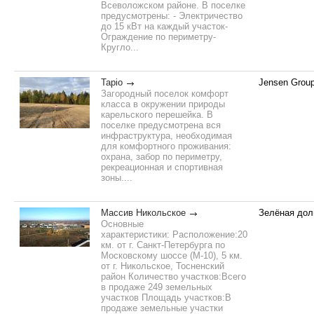
Всеволожском районе. В поселке
предусмотрены: - Электричество
до 15 кВт на каждый участок-
Ограждение по периметру-
Кругло...
Tapio
Jensen Grou
Загородный поселок комфорт
класса в окружении природы
карельского перешейка. В
поселке предусмотрена вся
инфраструктура, необходимая
для комфортного проживания:
охрана, забор по периметру,
рекреационная и спортивная
зоны....
Массив Никольское
Зелёная дол
Основные
характеристики: Расположение:20
км. от г. Санкт-Петербурга по
Московскому шоссе (М-10), 5 км.
от г. Никольское, Тосненский
район Количество участков:Всего
в продаже 249 земельных
участков Площадь участков:В
продаже земельные участки