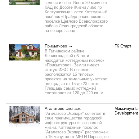
зелени и озер. Всего 30 минут от
КАД по Дороге Жизни либо по
Колтушскому шоссе.Коттеджный
посёлок «Прайд» расположен в
посёлке Щеглово Всеволожского
района Ленинградской области,
на северо-запад...
Прибытково
ГК Старт
В Гатчинском районе
Ленинградской области
находится коттеджный поселок
«Прибытково». Земли имеют
статус ИЖС. В поселке
расположатся 15 типовых
проектов на земельных участках
площадью от 15 до 23 соток.
Площадь самих коттеджей
составляет от 120 до 220 кв. м. ...
Агалатово Экопарк
Максимум Li
Development
"Агалатово Экопарк" сочетает в
себе преимущества городской
инфраструктуры и загородной
жизни. Коттеджный поселок
"Агалатово Экопарк" расположен
в 15 минутах от МЕГИ Парнас, во