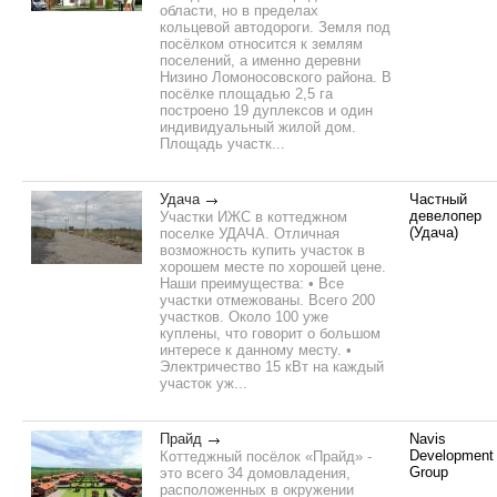
области, но в пределах
кольцевой автодороги. Земля под
посёлком относится к землям
поселений, а именно деревни
Низино Ломоносовского района. В
посёлке площадью 2,5 га
построено 19 дуплексов и один
индивидуальный жилой дом.
Площадь участк...
Удача
Частный
девелопер
Участки ИЖС в коттеджном
(Удача)
поселке УДАЧА. Отличная
возможность купить участок в
хорошем месте по хорошей цене.
Наши преимущества: • Все
участки отмежованы. Всего 200
участков. Около 100 уже
куплены, что говорит о большом
интересе к данному месту. •
Электричество 15 кВт на каждый
участок уж...
Прайд
Navis
Development
Коттеджный посёлок «Прайд» -
Group
это всего 34 домовладения,
расположенных в окружении