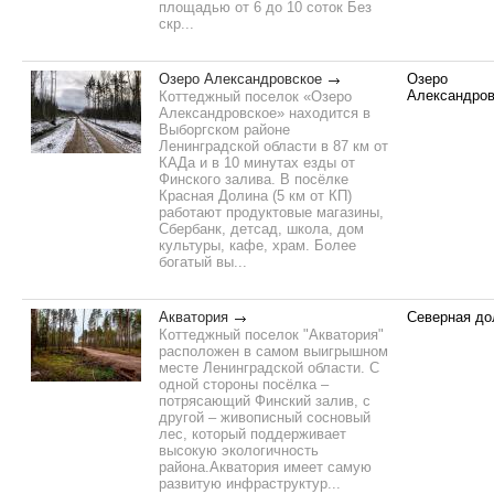
площадью от 6 до 10 соток Без
скр...
Озеро Александровское
Озеро
Александров
Коттеджный поселок «Озеро
Александровское» находится в
Выборгском районе
Ленинградской области в 87 км от
КАДа и в 10 минутах езды от
Финского залива. В посёлке
Красная Долина (5 км от КП)
работают продуктовые магазины,
Сбербанк, детсад, школа, дом
культуры, кафе, храм. Более
богатый вы...
Акватория
Северная до
Коттеджный поселок "Акватория"
расположен в самом выигрышном
месте Ленинградской области. С
одной стороны посёлка –
потрясающий Финский залив, с
другой – живописный сосновый
лес, который поддерживает
высокую экологичность
района.Акватория имеет самую
развитую инфраструктур...