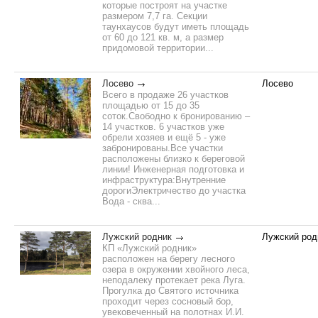
которые построят на участке
размером 7,7 га. Секции
таунхаусов будут иметь площадь
от 60 до 121 кв. м, а размер
придомовой территории...
Лосево
Лосево
Всего в продаже 26 участков
площадью от 15 до 35
соток.Свободно к бронированию –
14 участков. 6 участков уже
обрели хозяев и ещё 5 - уже
забронированы.Все участки
расположены близко к береговой
линии! Инженерная подготовка и
инфраструктура:Внутренние
дорогиЭлектричество до участка
Вода - сква...
Лужский родник
Лужский род
КП «Лужский родник»
расположен на берегу лесного
озера в окружении хвойного леса,
неподалеку протекает река Луга.
Прогулка до Святого источника
проходит через сосновый бор,
увековеченный на полотнах И.И.