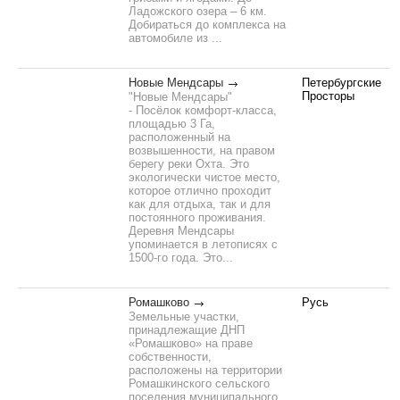
Ладожского озера – 6 км.
Добираться до комплекса на
автомобиле из ...
Новые Мендсары
Петербургские
Просторы
"Новые Мендсары"
- Посёлок комфорт-класса,
площадью 3 Га,
расположенный на
возвышенности, на правом
берегу реки Охта. Это
экологически чистое место,
которое отлично проходит
как для отдыха, так и для
постоянного проживания.
Деревня Мендсары
упоминается в летописях с
1500-го года. Это...
Ромашково
Русь
Земельные участки,
принадлежащие ДНП
«Ромашково» на праве
собственности,
расположены на территории
Ромашкинского сельского
поселения муниципального