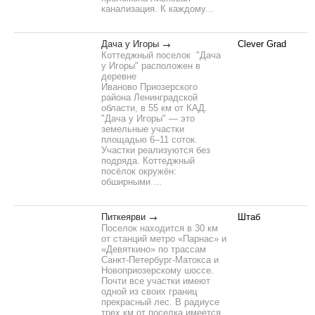
канализация. К каждому...
Дача у Игоры
Clever Grad
Коттеджный поселок "Дача
у Игоры" расположен в
деревне
Иваново Приозерского
района Ленинградской
области, в 55 км от КАД.
"Дача у Игоры" — это
земельные участки
площадью 6–11 соток.
Участки реализуются без
подряда. Коттеджный
посёлок окружён:
обширными ...
Питкеярви
Штаб
Поселок находится в 30 км
от станций метро «Парнас» и
«Девяткино» по трассам
Санкт-Петербург-Матокса и
Новоприозерскому шоссе.
Почти все участки имеют
одной из своих границ
прекрасный лес. В радиусе
трех км от поселка имеется