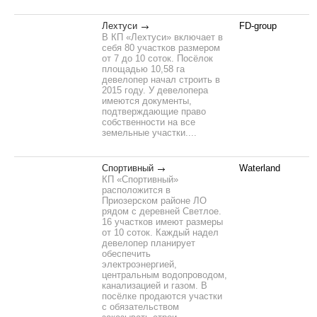
Лехтуси
FD-group
В КП «Лехтуси» включает в
себя 80 участков размером
от 7 до 10 соток. Посёлок
площадью 10,58 га
девелопер начал строить в
2015 году. У девелопера
имеются документы,
подтверждающие право
собственности на все
земельные участки....
Спортивный
Waterland
КП «Спортивный»
расположится в
Приозерском районе ЛО
рядом с деревней Светлое.
16 участков имеют размеры
от 10 соток. Каждый надел
девелопер планирует
обеспечить
электроэнергией,
центральным водопроводом,
канализацией и газом. В
посёлке продаются участки
с обязательством