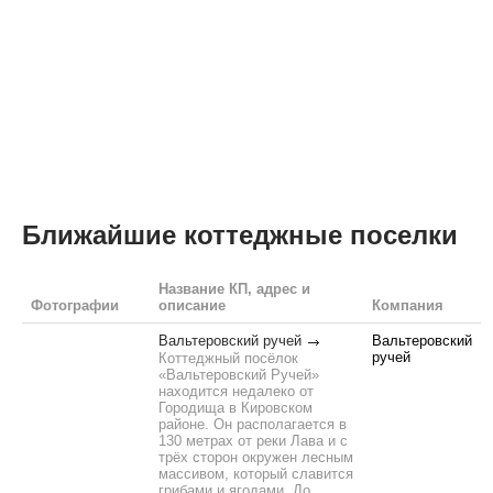
Ближайшие коттеджные поселки
Название КП, адрес и
Фотографии
описание
Компания
Вальтеровский ручей
Вальтеровский
ручей
Коттеджный посёлок
«Вальтеровский Ручей»
находится недалеко от
Городища в Кировском
районе. Он располагается в
130 метрах от реки Лава и с
трёх сторон окружен лесным
массивом, который славится
грибами и ягодами. До