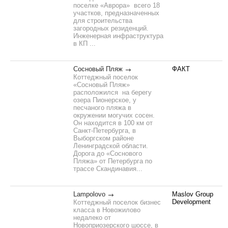
поселке «Аврора» всего 18
участков, предназначенных
для строительства
загородных резиденций.
Инженерная инфраструктура
в КП ...
Сосновый Пляж
ФАКТ
Коттеджный поселок
«Сосновый Пляж»
расположился на берегу
озера Пионерское, у
песчаного пляжа в
окружении могучих сосен.
Он находится в 100 км от
Санкт-Петербурга, в
Выборгском районе
Ленинградской области.
Дорога до «Соснового
Пляжа» от Петербурга по
трассе Скандинавия...
Lampolovo
Maslov Group
Development
Коттеджный поселок бизнес
класса в Новожилово
недалеко от
Новоприозерского шоссе, в