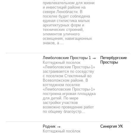
привлекательном для жизни
и инвестиций районе на
севере Ленобласти. В
поселке будет соблюдена
единая стилистика малых
архитектурных форм и
технических строений,
элементов уличного
освещения, навигационных
знаков, а ...
Лемболовские Просторы 1
Петербургские
Просторы
Коттеджный поселок
«Лемболовские Просторы-1»
застраивается по соседству
с поселком Стеклянный во
Всеволожском районе. В
коттеджном поселке
«Лемболовские Просторы-1»
построена игровая площадка
для детей. По мере
застройки участков
возможно проведение работ
по общему благоустр...
Родник
Синергия УК
Коттеджный посёлок