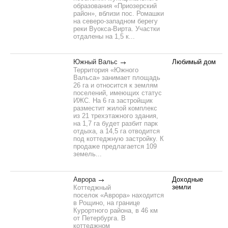
образования «Приозерский
район», вблизи пос. Ромашки
на северо-западном берегу
реки Вуокса-Вирта. Участки
отдалены на 1,5 к...
Южный Вальс
Любимый дом
Территория «Южного
Вальса» занимает площадь
26 га и относится к землям
поселений, имеющих статус
ИЖС. На 6 га застройщик
разместит жилой комплекс
из 21 трехэтажного здания,
на 1,7 га будет разбит парк
отдыха, а 14,5 га отводится
под коттеджную застройку. К
продаже предлагается 109
земель...
Аврора
Доходные
земли
Коттеджный
поселок «Аврора» находится
в Рощино, на границе
Курортного района, в 46 км
от Петербурга. В
коттеджном