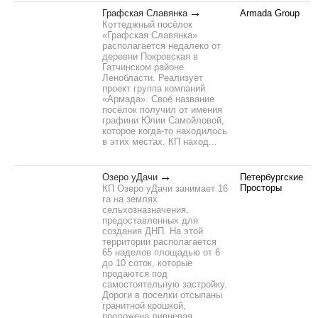
Графская Славянка
Armada Group
Коттеджный посёлок
«Графская Славянка»
располагается недалеко от
деревни Покровская в
Гатчинском районе
Ленобласти. Реализует
проект группа компаний
«Армада». Своё название
посёлок получил от имения
графини Юлии Самойловой,
которое когда-то находилось
в этих местах. КП наход...
Озеро уДачи
Петербургские
Просторы
КП Озеро уДачи занимает 16
га на землях
сельхозназначения,
предоставленных для
создания ДНП. На этой
территории располагается
65 наделов площадью от 6
до 10 соток, которые
продаются под
самостоятельную застройку.
Дороги в поселки отсыпаны
гранитной крошкой,
проложена ливневая