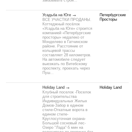
заказывать строи...
Усадьба на Юге
Петербургские
Просторы
ВСЕ УЧАСТКИ ПРОДАНЫ.
Коттеджный посёлок
«Усадьба на Юге» строится
компанией «Петербургские
просторы» недалеко от
Монделево в Гатчинском
районе. Расстояние от
кольцевой трассы
составляет 28 километров.
На автомобиле следует
выезжать по Витебскому
проспекту, проехать через
Пуш...
Holiday Land
Holiday Land
Клубный поселок -Поселок
для строительства
Индивидуальных Жилых
Домов-Забор в едином
стиле-Откатные ворота в
едином стиле-
Круглосуточная охрана-
Большой сосновый лес-
Озеро "Лада"-5 мин на
велосипеде по тропинке без