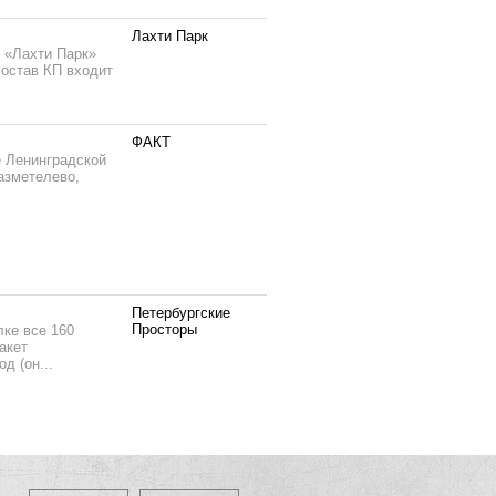
Лахти Парк
т «Лахти Парк»
состав КП входит
ФАКТ
 Ленинградской
Разметелево,
Петербургские
Просторы
лке все 160
акет
д (он...