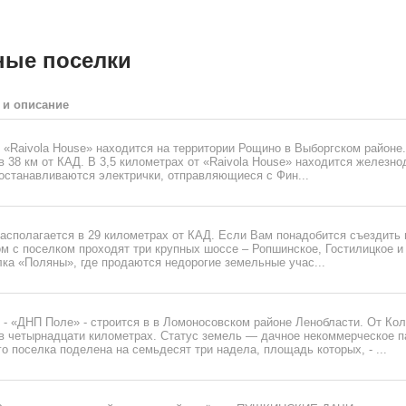
ные поселки
 и описание
«Raivola House» находится на территории Рощино в Выборгском районе.
 38 км от КАД. В 3,5 километрах от «Raivola House» находится железн
 останавливаются электрички, отправляющиеся с Фин...
сполагается в 29 километрах от КАД. Если Вам понадобится съездить в
м с поселком проходят три крупных шоссе – Ропшинское, Гостилицкое и
ка «Поляны», где продаются недорогие земельные учас...
 - «ДНП Поле» - строится в в Ломоносовском районе Ленобласти. От Ко
 в четырнадцати километрах. Статус земель — дачное некоммерческое п
 поселка поделена на семьдесят три надела, площадь которых, - ...