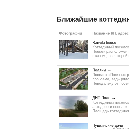
Ближайшие коттедж
Фотографии
Название КП, адрес
Raivola house
Коттеджный поселок 
House» расположен в
станция, на которой
Поляны
Поселок «Поляны» ра
проблема, ведь рядо
Неподалеку от посел
ДНП Поле
Коттеджный поселок
автодороги поселок
Площадь коттеджного
Пушкинские дачи