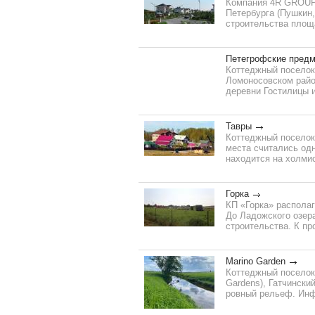
Компания 4R GROUP
Петербурга (Пушкин
строительства площа
Петегрофские предм
Коттеджный поселок
Ломоносовском район
деревни Гостилицы и
Тавры
Коттеджный поселок
места считались од
находится на холмис
Горка
КП «Горка» располаг
До Ладожского озера
строительства. К пр
Marino Garden
Коттеджный поселок
Gardens), Гатчински
ровный рельеф. Инф