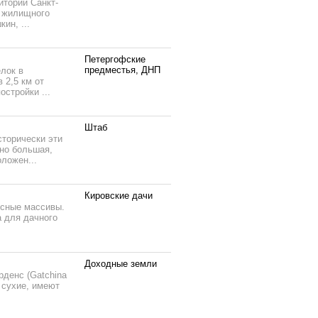
тории Санкт-
о жилищного
ин, ...
Петергофские
предместья, ДНП
лок в
 2,5 км от
стройки ...
Штаб
сторически эти
чно большая,
ложен...
Кировские дачи
есные массивы.
а для дачного
Доходные земли
рденс (Gatchina
и сухие, имеют