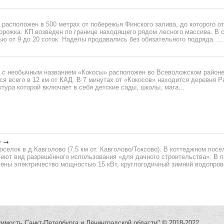
расположен в 500 метрах от побережья Финского залива, до которого о
орожка. КП возведен по границе находящего рядом лесного массива. В 
ю от 9 до 20 соток. Наделы продавались без обязательного подряда. ...
 с необычным названием «Кокосы» расположен во Всеволожском районе
ся всего в 12 км от КАД. В 7 минутах от «Кокосов» находится деревня 
тура которой включает в себя детские сады, школы, мага...
о
селок в д.Кавголово (7,5 км от. Кавголово/Токсово). В коттеджном посе
еют вид разрешённого использования «для дачного строительства». В п
ены электричество мощностью 15 кВт, круглогодичный зимний водопрово
жимость Санкт-Петербурга и Ленинградской области" © 2018-2022