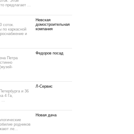
оток. Этой
о предлагает ...
Невская
домостроительная
0 соток.
компания
ы по каркасной
троснабжение и
Федоров посад
ена Петра
истинно
(музей-
Л-Сервис
Петербурга и 36
а 4 Га,
...
Новая дача
ологические
 обилие родников
жают ле...