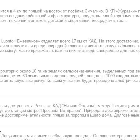
ится в 4 км по прямой на восток от посёлка Симагино. В КП «Журавки»
ожно создание обширной инфраструктуры, представленной торговым ком
ом, пекарней и аптекой, детской и спортивной площадками, гос...
Luonto «Ежевичное» отделяет всего 17 км от КАД. Но этого достаточно,
лиса и очутиться среди природной красоты и чистого воздуха Ломоносов
е смогут часто приезжать к вам на пикники, ведь специально для них ор
ерриторию около 10 га на землях сельхозназначения, выделенных под в
размещается 60 земельных наделов средней площадью 1000 квадратных 
стоятельную застройку. Ко всем участкам будет проведено электричест
тная доступность. Развязка КАД "Низино-Оржицы", между Гостилицким 
ут до станции метро "Проспект Ветеранов". Природа и достопримечател
ие достопримечательности прямо за порогом вашего дома. Долговечные 
 Лопухинская мыза имеет небольшую площадь. Он распростерся всего н