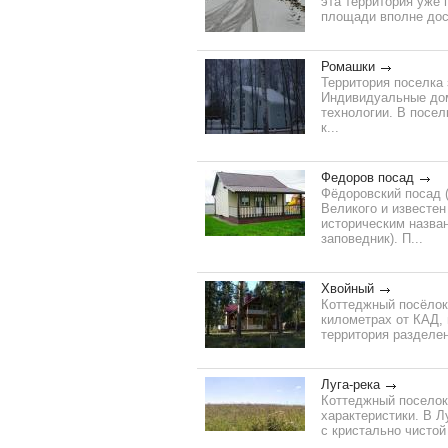
эта территория уже 
площади вполне дост
Ромашки
Территория поселка 
Индивидуальные дома
технологии. В посе
к...
Федоров посад
Фёдоровский посад (
Великого и известен
историческим назван
заповедник). П...
Хвойный
Коттеджный посёлок
километрах от КАД,
территория разделен
Луга-река
Коттеджный поселок 
характеристики. В Л
с кристально чистой