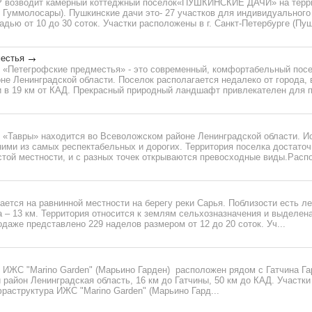
 возводит камерный коттеджный посёлок«ПУШКИНСКИЕ ДАЧИ» на терри
, Гуммолосары). Пушкинские дачи это- 27 участков для индивидуальног
дью от 10 до 30 соток. Участки расположены в г. Санкт-Петербурге (Пушк
естья
 «Петегрофские предместья» - это современный, комфортабельный посе
е Ленинградской области. Поселок располагается недалеко от города, в
 в 19 км от КАД. Прекрасный природный ландшафт привлекателен для по
 «Тавры» находится во Всеволожском районе Ленинградской области. И
ними из самых респектабельных и дорогих. Территория поселка достато
той местности, и с разных точек открываются превосходные виды.Распо
ается на равнинной местности на берегу реки Сарья. Поблизости есть л
 – 13 км. Территория относится к землям сельхозназначения и выделен
одаже представлено 229 наделов размером от 12 до 20 соток. Уч...
 ИЖС "Marino Garden" (Марьино Гарден) расположен рядом с Гатчина Га
й район Ленинградская область, 16 км до Гатчины, 50 км до КАД. Участк
раструктура ИЖС "Marino Garden" (Марьино Гард...