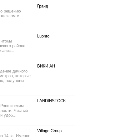
Гранд
 по решению
плексом с
Luonto
 чтобы
ского района.
ганиз...
ВИКИ АН
едение дачного
метров, которые
во, получены
LANDINSTOCK
и Ропшинским
ьности. Чистый
и удоб...
Village Group
а 14 га. Именно