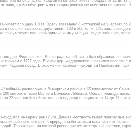
поделена на 84 участка, каждый из которых имеет площадь от 12 до 17 с
аточно, чтобы обустроить за городом роскошное собственное имение. Чт
занимает площадь 1,8 га. Здесь возведено 8 коттеджей на участках по 2
 в поселке построены двух типов - 180 и 205 кв. м. Оба вида возведен
лке присутствуют все необходимые коммуникации - водоснабжение, элек
ныне дер. Федоровское, Ленинградская область) был образован во врем
 историкам с 1727 года. Вблизи дер. Федоровское - появился поселок с 
ием Федоров посад. В окружении поселка - находится Павловский парк 
 «Хвойный» расположен в Выборгском районе в 65 километрах от Санкт-
 в 200 метрах от озер Малое и Большое Лебяжье. Общая площадь посёлк
а на 22 участка без обязательного подряда площадью от 14 до 17 соток. 
находится на берегу реки Луга. Данная местность имеет прекрасные эк
ужском районе много рек. К природным богатствам местности относится
 водой. Территорию, на которой расположится коттеджный поселок, окру