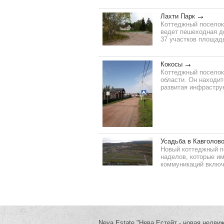
Лахти Парк
Коттеджный поселок 
ведет пешеходная д
37 участков площадь
Кокосы
Коттеджный поселок
области. Он находит
развитая инфраструк
Усадьба в Кавголов
Новый коттеджный по
наделов, которые им
коммуникаций включ
Neva.Estate "Нева.Естейт - новая недви