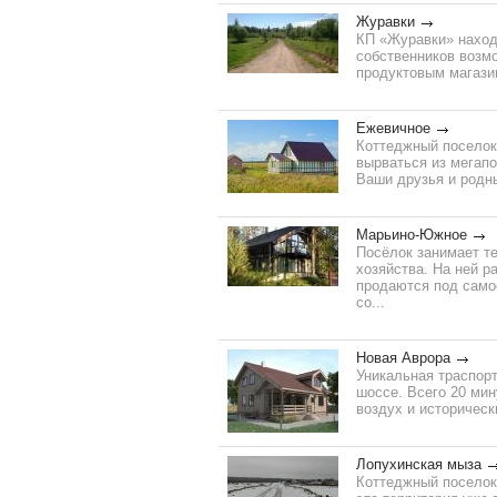
Журавки
КП «Журавки» наход
собственников возм
продуктовым магазин
Ежевичное
Коттеджный поселок 
вырваться из мегапо
Ваши друзья и родны
Марьино-Южное
Посёлок занимает т
хозяйства. На ней 
продаются под само
со...
Новая Аврора
Уникальная траспор
шоссе. Всего 20 мин
воздух и историческ
Лопухинская мыза
Коттеджный поселок