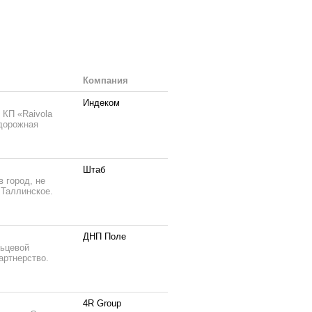
Компания
Индеком
 КП «Raivola
одорожная
Штаб
 город, не
 Таллинское.
ДНП Поле
льцевой
артнерство.
4R Group