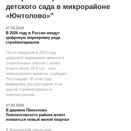
детского сада в микрорайоне
«Юнтолово»"
27.03.2026
В 2026 году в России введут
цифровую маркировку ряда
стройматериалов
После введения в 2024 году
цифровой маркировки цемента и
строительных смесей с рынка
изъято около 26,5 тыс. тонн
небезопасного цемента, сообщает
Росстандарт. В этом году
маркировку распространят и на
другие стройматериалы и
комплектующие.
27.03.2026
В деревне Пикколово
Ломоносовского района может
появиться новый жилой квартал
В Виллозском городском