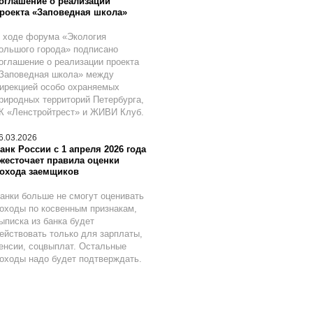
оглашение о реализации
роекта «Заповедная школа»
 ходе форума «Экология
ольшого города» подписано
оглашение о реализации проекта
Заповедная школа» между
ирекцией особо охраняемых
риродных территорий Петербурга,
К «Ленстройтрест» и ЖИВИ Клуб.
6.03.2026
анк России с 1 апреля 2026 года
жесточает правила оценки
охода заемщиков
анки больше не смогут оценивать
оходы по косвенным признакам,
ыписка из банка будет
ействовать только для зарплаты,
енсии, соцвыплат. Остальные
оходы надо будет подтверждать.