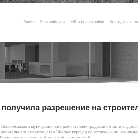
Акции
Застройщики
ЖК и новостройки
Коттеджные по
получила разрешение на строитель
Всеволожского муниципального района Ленинградской области выдала
та капитального строительства "Жилые корпуса со встроенными нежилыми
. Всеволожск, переулок Армянский, участок 26-б.