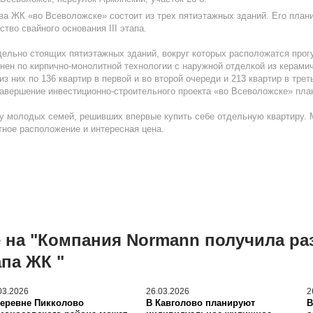
ва ЖК «во Всеволожске» состоит из трех пятиэтажных зданий. Его плани
тво свайного основания III этапа.
дельно стоящих пятиэтажных зданий, вокруг которых расположатся прог
нен по кирпично-монолитной технологии с наружной отделкой из керамич
з них по 136 квартир в первой и во второй очереди и 213 квартир в тре
Завершение инвестиционно-строительного проекта «во Всеволожске» плани
 молодых семей, решивших впервые купить себе отдельную квартиру. М
тное расположение и интересная цена.
 на "Компания Normann получила ра
апа ЖК "
03.2026
26.03.2026
2
деревне Пикколово
В Кавголово планируют
В