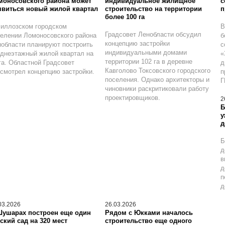
моносовского района может
индивидуальное жилищное
с
явиться новый жилой квартал
строительство на территории
п
более 100 га
иллозском городском
В
Градсовет Ленобласти обсудил
елении Ломоносовского района
б
концепцию застройки
области планируют построить
с
индивидуальными домами
днеэтажный жилой квартал на
«
территории 102 га в деревне
га. Областной Градсовет
д
Кавголово Токсовского городского
смотрел концепцию застройки.
п
поселения. Однако архитекторы и
Г
чиновники раскритиковали работу
проектировщиков.
2
Б
у
д
Б
д
в
д
п
д
03.2026
26.03.2026
Шушарах построен еще один
Рядом с Юкками началось
ский сад на 320 мест
строительство еще одного