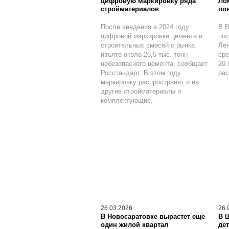
цифровую маркировку ряда
Ло
стройматериалов
по
После введения в 2024 году
В В
цифровой маркировки цемента и
пос
строительных смесей с рынка
Лен
изъято около 26,5 тыс. тонн
сре
небезопасного цемента, сообщает
20 
Росстандарт. В этом году
рас
маркировку распространят и на
другие стройматериалы и
комплектующие.
26.03.2026
26.
В Новосаратовке вырастет еще
В 
один жилой квартал
дет