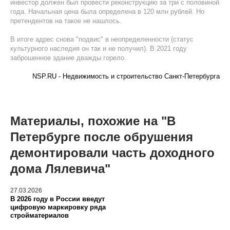
инвестор должен был провести реконструкцию за три с половиной
года. Начальная цена была определена в 120 млн рублей. Но
претендентов на такое не нашлось.
В итоге адрес снова "подвис" в неопределенности (статус
культурного наследия он так и не получил). В 2021 году
заброшенное здание дважды горело.
NSP.RU - Недвижимость и строительство Санкт-Петербурга
Материалы, похожие на "В
Петербурге после обрушения
демонтировали часть доходного
дома Лялевича"
27.03.2026
В 2026 году в России введут
цифровую маркировку ряда
стройматериалов