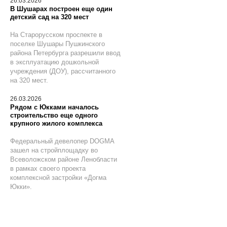
26.03.2026
В Шушарах построен еще один
детский сад на 320 мест
На Старорусском проспекте в
поселке Шушары Пушкинского
района Петербурга разрешили ввод
в эксплуатацию дошкольной
учреждения (ДОУ), рассчитанного
на 320 мест.
26.03.2026
Рядом с Юкками началось
строительство еще одного
крупного жилого комплекса
Федеральный девелопер DOGMA
зашел на стройплощадку во
Всеволожском районе Ленобласти
в рамках своего проекта
комплексной застройки «Догма
Юкки».