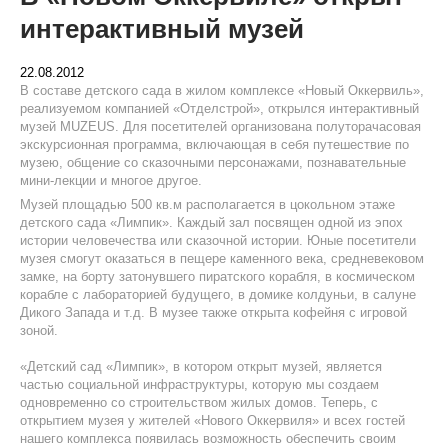
интерактивный музей
22.08.2012
В составе детского сада в жилом комплексе «Новый Оккервиль»,
реализуемом компанией «Отделстрой», открылся интерактивный
музей MUZEUS. Для посетителей организована полуторачасовая
экскурсионная программа, включающая в себя путешествие по
музею, общение со сказочными персонажами, познавательные
мини-лекции и многое другое.
Музей площадью 500 кв.м располагается в цокольном этаже
детского сада «Лимпик». Каждый зал посвящен одной из эпох
истории человечества или сказочной истории. Юные посетители
музея смогут оказаться в пещере каменного века, средневековом
замке, на борту затонувшего пиратского корабля, в космическом
корабле с лабораторией будущего, в домике колдуньи, в салуне
Дикого Запада и т.д. В музее также открыта кофейня с игровой
зоной.
«Детский сад «Лимпик», в котором открыт музей, является
частью социальной инфраструктуры, которую мы создаем
одновременно со строительством жилых домов. Теперь, с
открытием музея у жителей «Нового Оккервиля» и всех гостей
нашего комплекса появилась возможность обеспечить своим