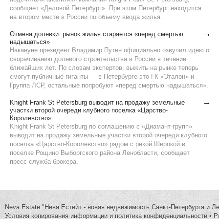
сообщает «Деловой Петербург». При этом Петербург находится
на втором месте в России по объему ввода жилья.
Отмена долевки: рынок жилья старается «перед смертью
надышаться»
Накануне президент Владимир Путин официально озвучил идею о
сворачиванию долевого строительства в России в течение
ближайших лет. По словам экспертов, выжить на рынке теперь
смогут публичные гиганты — в Петербурге это ГК «Эталон» и
Группа ЛСР, остальные попробуют «перед смертью надышаться».
Knight Frank St Petersburg выводит на продажу земельные
участки второй очереди клубного поселка «Царство-
Королевство»
Knight Frank St Petersburg по соглашению с «Диамант-групп»
выводит на продажу земельные участки второй очереди клубного
поселка «Царство-Королевство» рядом с рекой Широкой в
поселке Рощино Выборгского района Ленобласти, сообщает
пресс-служба брокера.
Neva.Estate "Нева.Естейт - новая недвижимость Санкт-Петербурга и Л
Условия копирования информации и политика конфиденциальности
•
Р