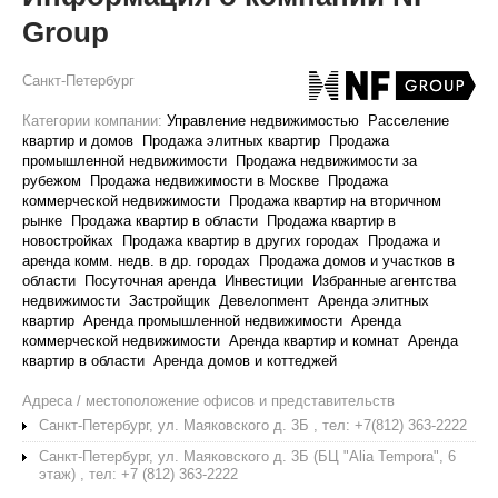
Group
Санкт-Петербург
Категории компании:
Управление недвижимостью
Расселение
квартир и домов
Продажа элитных квартир
Продажа
промышленной недвижимости
Продажа недвижимости за
рубежом
Продажа недвижимости в Москве
Продажа
коммерческой недвижимости
Продажа квартир на вторичном
рынке
Продажа квартир в области
Продажа квартир в
новостройках
Продажа квартир в других городах
Продажа и
аренда комм. недв. в др. городах
Продажа домов и участков в
области
Посуточная аренда
Инвестиции
Избранные агентства
недвижимости
Застройщик
Девелопмент
Аренда элитных
квартир
Аренда промышленной недвижимости
Аренда
коммерческой недвижимости
Аренда квартир и комнат
Аренда
квартир в области
Аренда домов и коттеджей
Адреса / местоположение офисов и представительств
Санкт-Петербург, ул. Маяковского д. 3Б , тел: +7(812) 363-2222
Санкт-Петербург, ул. Маяковского д. 3Б (БЦ "Alia Tempora", 6
этаж) , тел: +7 (812) 363-2222