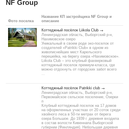
NF Group
Название КП застройщика NF Group и
Фото поселка
описание
Коттеджный посёлок Liikola Club
Ленинградская область, Выборгский р-н,
Нахимовское озеро
Уникальный в своем роде эко-поселок от
создателей «Patrikki Сlub» в одном из
живописнейших мест Карельского
перешейка, на берегу озера «Нахимовское».
Liikola Club – это клубный фахверковый
коттеджный поселок премиум-класса, где
можно отдохнуть от городских забот всего
...
Коттеджный посёлок Patrikki club
Ленинградская область, Выборгский р-н,
Первомайское сельское поселение, Озерки
п
Клубный коттеджный поселок на 17 домов
на оформленных участках от 20 соток среди
хвойного леса в 50-ти метрах от берега
озера Большое. До 1939 г. деревня входила
в состав волости Кивеннапа Выборгской
губернии (Финляндия). Небольшая деревня