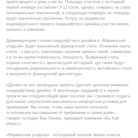
прилегающего к дому участку. Площадь участков у коттеджей
первой очереди составляет 9-12 соток, однако, опираясь на спрос
потенциальных покупателей, в следующих очередях их площадь
будет значительно увеличена. Услугу по разработке
индивидуального проекта ландшафтного дизайна участка можно
заказать в компании.
Доминирующим стилем ландшафтного дизайна в «Мариинской
усадьбе» будет изысканный французский стиль. Основные черты
стиля – строгость композиции, наличие прямых линий, симметрии
и в то же время помпезность, изящность. Выбранный стиль
хорошо сочетается с архитектурой коттеджей, где также будут
объединены рациональность и симметричность английского стиля
и вычурность французской архитектуры.
«Далеко не все загородные проекты уделяют должное внимание
ландшафтному дизайну. В реализации ландшафта в нашем
проекте мы следуем общей идее поселка: мы стремимся создать
для наших покупателей максимально комфортные условия для
проживания. Мы хотим, чтобы наши жители получали
эстетическое наслаждение от пребывания в своем доме», -
говорит господин Ван Линань, президент компании «Би Хай
Инвест».
«Мариинская усадьба» - коттеджный поселок бизнес-класса,