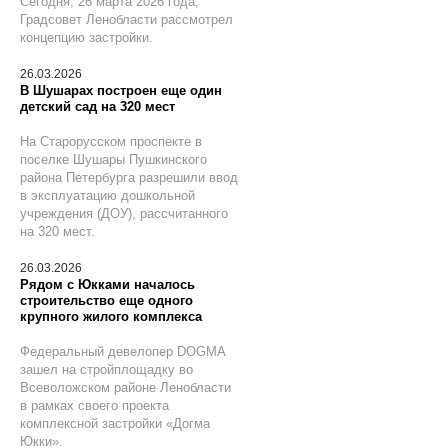
Сегодня, 26 марта 2026 года,
Градсовет Ленобласти рассмотрел
концепцию застройки.
26.03.2026
В Шушарах построен еще один
детский сад на 320 мест
На Старорусском проспекте в
поселке Шушары Пушкинского
района Петербурга разрешили ввод
в эксплуатацию дошкольной
учреждения (ДОУ), рассчитанного
на 320 мест.
26.03.2026
Рядом с Юкками началось
строительство еще одного
крупного жилого комплекса
Федеральный девелопер DOGMA
зашел на стройплощадку во
Всеволожском районе Ленобласти
в рамках своего проекта
комплексной застройки «Догма
Юкки».