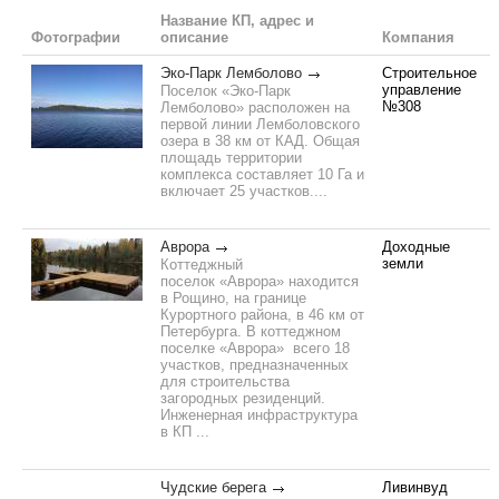
Название КП, адрес и
Фотографии
описание
Компания
Эко-Парк Лемболово
Строительное
управление
Поселок «Эко-Парк
№308
Лемболово» расположен на
первой линии Лемболовского
озера в 38 км от КАД. Общая
площадь территории
комплекса составляет 10 Га и
включает 25 участков....
Аврора
Доходные
земли
Коттеджный
поселок «Аврора» находится
в Рощино, на границе
Курортного района, в 46 км от
Петербурга. В коттеджном
поселке «Аврора» всего 18
участков, предназначенных
для строительства
загородных резиденций.
Инженерная инфраструктура
в КП ...
Чудские берега
Ливинвуд