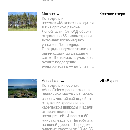
Маково
Красное озеро
Коттеджный
поселок «Маково» находится
в Выборгском районе
Ленобласти. От КАД объект
отдален на 85 километров и
включает восемнадцать
участков без подряда.
Площадь наделов земли от
одиннадцати до двадцати
соток. В стоимость участков
входит подведение
электричества — до 5 Квт, ...
Aquadolce
VillaExpert
Коттеджный поселок
«AquaDolce» расположен в
идеальном месте - на берегу
озера с чистейшей водой, в
окружении красивейшей
карельской природы и вдали
от промышленных
предприятий. И всего в 60
минутах езды от Петербурга
по новой дороге! В продаже
видовые участки от 10 до 35