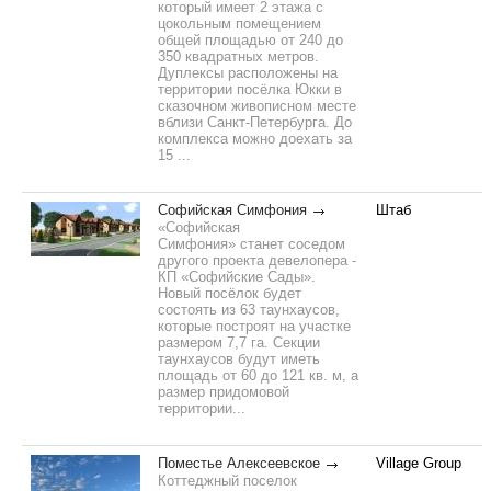
который имеет 2 этажа с
цокольным помещением
общей площадью от 240 до
350 квадратных метров.
Дуплексы расположены на
территории посёлка Юкки в
сказочном живописном месте
вблизи Санкт-Петербурга. До
комплекса можно доехать за
15 ...
Софийская Симфония
Штаб
«Софийская
Симфония» станет соседом
другого проекта девелопера -
КП «Софийские Сады».
Новый посёлок будет
состоять из 63 таунхаусов,
которые построят на участке
размером 7,7 га. Секции
таунхаусов будут иметь
площадь от 60 до 121 кв. м, а
размер придомовой
территории...
Поместье Алексеевское
Village Group
Коттеджный поселок