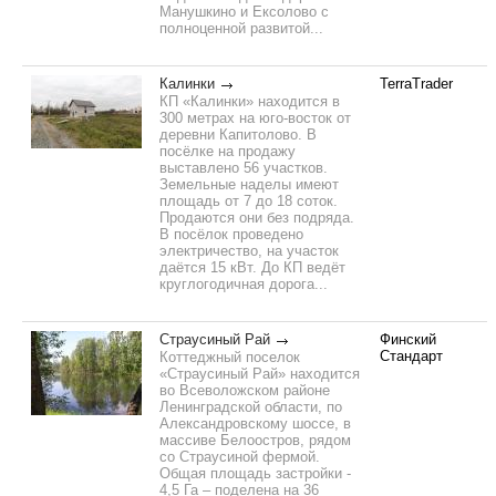
Манушкино и Ексолово с
полноценной развитой...
Калинки
TerraTrader
КП «Калинки» находится в
300 метрах на юго-восток от
деревни Капитолово. В
посёлке на продажу
выставлено 56 участков.
Земельные наделы имеют
площадь от 7 до 18 соток.
Продаются они без подряда.
В посёлок проведено
электричество, на участок
даётся 15 кВт. До КП ведёт
круглогодичная дорога...
Страусиный Рай
Финский
Стандарт
Коттеджный поселок
«Страусиный Рай» находится
во Всеволожском районе
Ленинградской области, по
Александровскому шоссе, в
массиве Белоостров, рядом
со Страусиной фермой.
Общая площадь застройки -
4,5 Га – поделена на 36