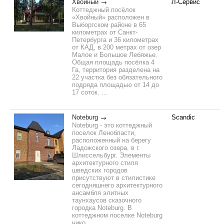
Хвойный
Л-Сервис
Коттеджный посёлок
«Хвойный» расположен в
Выборгском районе в 65
километрах от Санкт-
Петербурга и 36 километрах
от КАД, в 200 метрах от озер
Малое и Большое Лебяжье.
Общая площадь посёлка 4
Га, территория разделена на
22 участка без обязательного
подряда площадью от 14 до
17 соток. ...
Noteburg
Scandic
Noteburg - это коттеджный
поселок Ленобласти,
расположенный на берегу
Ладожского озера, в г.
Шлиссельбург. Элементы
архитектурного стиля
шведских городов
присутствуют в стилистике
сегодняшнего архитектурного
ансамбля элитных
таунхаусов сказочного
городка Noteburg. В
коттеджном поселке Noteburg
нико...