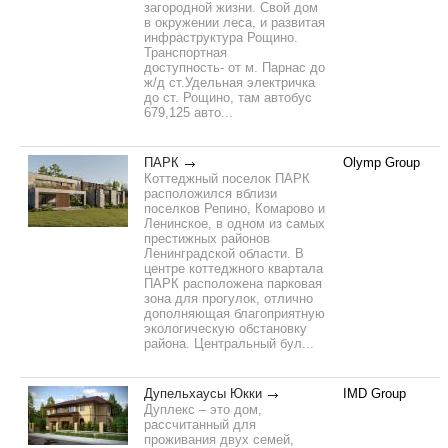
загородной жизни. Свой дом
в окружении леса, и развитая
инфраструктура Рощино.
Транспортная
доступность- от м. Парнас до
ж/д ст.Удельная электричка
до ст. Рощино, там автобус
679,125 авто...
ПАРК
Olymp Group
Коттеджный поселок ПАРК
расположился вблизи
поселков Репино, Комарово и
Ленинское, в одном из самых
престижных районов
Ленинградской области. В
центре коттеджного квартала
ПАРК расположена парковая
зона для прогулок, отлично
дополняющая благоприятную
экологическую обстановку
района. Центральный бул...
Дупельхаусы Юкки
IMD Group
Дуплекс – это дом,
рассчитанный для
проживания двух семей,