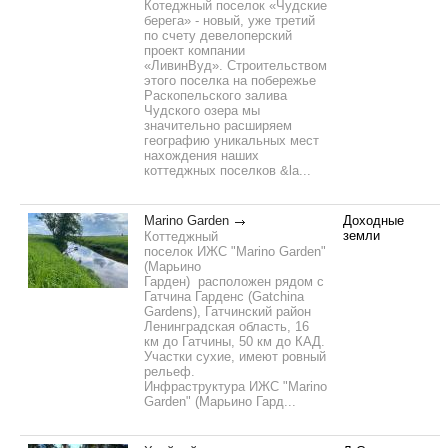
Котеджный поселок «Чудские
берега» - новый, уже третий
по счету девелоперский
проект компании
«ЛивинВуд». Строительством
этого поселка на побережье
Раскопельского залива
Чудского озера мы
значительно расширяем
географию уникальных мест
нахождения наших
коттеджных поселков &la...
Marino Garden
Доходные
земли
Коттеджный
поселок ИЖС "Marino Garden"
(Марьино
Гарден) расположен рядом с
Гатчина Гарденс (Gatchina
Gardens), Гатчинский район
Ленинградская область, 16
км до Гатчины, 50 км до КАД.
Участки сухие, имеют ровный
рельеф.
Инфраструктура ИЖС "Marino
Garden" (Марьино Гард...