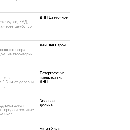
ДНП Цветочное
етербурга, КАД,
а через дамбу, со
ЛенСпецСтрой
овского озера,
ом, на территории
Петергофские
предместья,
лок в
ДНП
 2,5 км от деревни
...
Зелёная
долина
едполагается
т города и обжитые
м числ...
Актив-Хаус