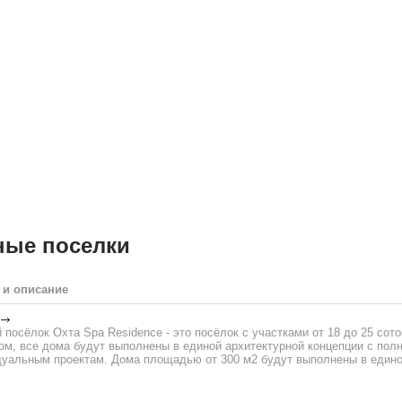
ные поселки
 и описание
посёлок Охта Spa Residence - это посёлок c участками от 18 до 25 сото
ом, все дома будут выполнены в единой архитектурной концепции с пол
дуальным проектам. Дома площадью от 300 м2 будут выполнены в едино