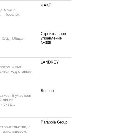
ФАКТ
де можно
е. Посёлок
Строительное
управление
от КАД. Общая
№308
LANDKEY
фортом и быть
дится ж/д станция
Лосево
стков. 6 участков
й линии!
 сква...
Parabola Group
строительства, с
 газгольдером,