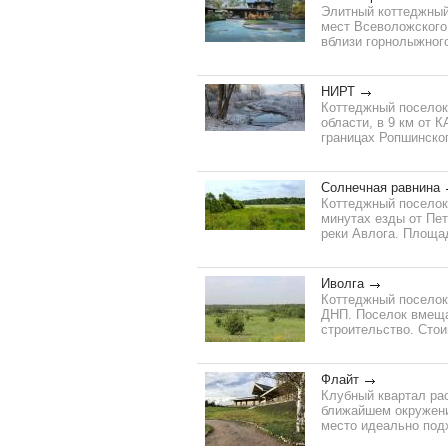
Элитный коттеджный
мест Всеволожского 
вблизи горнолыжного
НИРТ
Коттеджный поселок
области, в 9 км от 
границах Ропшинског
Солнечная равнина
Коттеджный поселок
минутах езды от Пет
реки Авлога. Площад
Иволга
Коттеджный поселок
ДНП. Поселок вмеща
строительство. Стои
Флайт
Клубный квартал ра
ближайшем окружени
место идеально подх