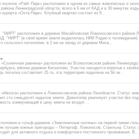
 поселок «Райт Парк» расположен в одном из самых живописных и экол
района Ленинградской области, всего в 6 км от КАД и в 30 минутах езды
 курорта «Охта-Парк». Клубный квартал состоит из 9...
 "НИРТ" расположен в деревне Михайловская Ломоносовского района Л
КАД. "НИРТ" (в своё время земля выделялась НИИ Радио и телевидения)
о сельского поселения, в 2 км на запад от деревни Миха...
 «Солнечная равнина» расположен во Всеволожском районе Ленинградск
ербурга, вблизи деревни Кискелово. Участок находится впритык к хвойно
ь поселка составляет 25 га, эта территория поделена на 56 зе...
 «Иволга» расположен в Ломоносовском районе Ленобласти. Статус зем
ет сто семьдесят наделов земли. Девелопер реализует участки без под
мость коммуникаций в цену земли не входит....
сположен в гольф-деревне «Земляничные поляны» на первой линии голь
и лучшие южные пригороды – Петергоф, Ломоносов, Стрельна. Статус 
одит для активного отдыха и комфортного постоянного проживания. В...