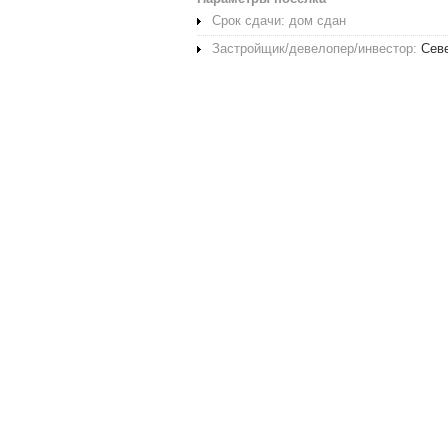
Срок сдачи: дом сдан
Застройщик/девелопер/инвестор:
Сев