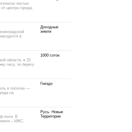
огически чистых
 от центра города,
Доходные
земли
енинградской
 находится в
1000 соток
ой области, в 25
му лесу, по берегу
Гнездо
ель в поселке —
ряда на
Русь: Новые
Территории
ф-поля. В
земли – ИЖС,