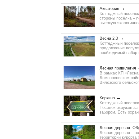
Акватория
Коттеджный поселок
стороны посёлка – 
высокую экологично
Весна 2.0
Коттеджный поселок 
продолжение популяр
необходимый набор ц
Лесная привилегия
В рамках КП «Лесна
Ломоносовском район
Вилозского сельског
Коркино
Коттеджный поселок 
Поселок окружен за
забором. Есть охран
Лесная деревня. Об
Лесная деревня – п
территории курорта