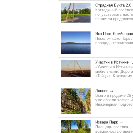
Отрадная Бухта 2.0
Коттеджный посёлок 
почувствовать наст
является продолжени
Эко-Парк Лемболово
Поселок «Эко-Парк 
площадь территории 
Участки в Истинке
«Участки в Истинке»
мобильными. Дорога 
«Тайцы». К каждому 
Лосево
Всего в продаже 26 
уже обрели хозяев и
Инженерная подготов
Извара Парк
Площадь поселка — 2
возможностью пропис