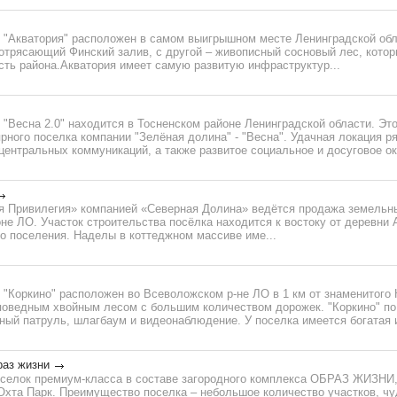
 "Акватория" расположен в самом выигрышном месте Ленинградской обл
потрясающий Финский залив, с другой – живописный сосновый лес, кото
сть района.Акватория имеет самую развитую инфраструктур...
"Весна 2.0" находится в Тосненском районе Ленинградской области. Эт
ного поселка компании "Зелёная долина" - "Весна". Удачная локация р
ентральных коммуникаций, а также развитое социальное и досуговое ок
я Привилегия» компанией «Северная Долина» ведётся продажа земельн
е ЛО. Участок строительства посёлка находится к востоку от деревни 
о поселения. Наделы в коттеджном массиве име...
"Коркино" расположен во Всеволожском р-не ЛО в 1 км от знаменитого 
поведным хвойным лесом с большим количеством дорожек. "Коркино" по
ный патруль, шлагбаум и видеонаблюдение. У поселка имеется богатая и
раз жизни
оселок премиум-класса в составе загородного комплекса ОБРАЗ ЖИЗНИ,
 Охта Парк. Преимущество поселка – небольшое количество участков, ч