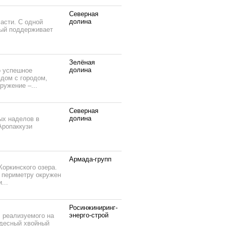
Северная
долина
асти. С одной
рый поддерживает
Зелёная
долина
о успешное
ядом с городом,
ружение –...
Северная
долина
ых наделов в
Аропаккузи
Армада-групп
Коркинского озера.
 периметру окружен
...
Росинжиниринг-
энерго-строй
 реализуемого на
удесный хвойный