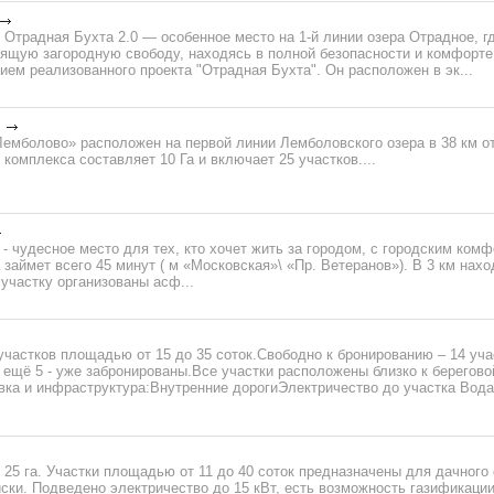
Отрадная Бухта 2.0 — особенное место на 1-й линии озера Отрадное, г
оящую загородную свободу, находясь в полной безопасности и комфорт
ем реализованного проекта "Отрадная Бухта". Он расположен в эк...
Лемболово» расположен на первой линии Лемболовского озера в 38 км 
комплекса составляет 10 Га и включает 25 участков....
 - чудесное место для тех, кто хочет жить за городом, с городским ком
займет всего 45 минут ( м «Московская»\ «Пр. Ветеранов»). В 3 км нахо
участку организованы асф...
участков площадью от 15 до 35 соток.Свободно к бронированию – 14 уча
 ещё 5 - уже забронированы.Все участки расположены близко к берегово
ка и инфраструктура:Внутренние дорогиЭлектричество до участка Вода -
5 га. Участки площадью от 11 до 40 соток предназначены для дачного 
ки. Подведено электричество до 15 кВт, есть возможность газификации