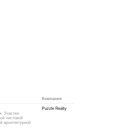
Компания
Puzzle Realty
к. Участки
ной чистовой
й архитектурной