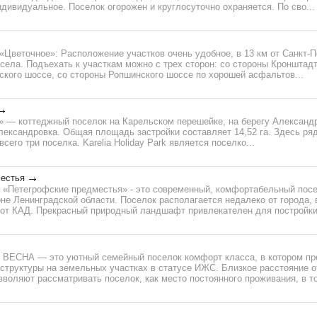
ивидуальное. Поселок огорожен и круглосуточно охраняется. По сво...
Цветочное»: Расположение участков очень удобное, в 13 км от Санкт-П
села. Подъехать к участкам можно с трех сторон: со стороны Кронштадт
ского шоссе, со стороны Ропшинского шоссе по хорошей асфальтов...
rk» — коттеджный поселок на Карельском перешейке, на берегу Александр
ександровка. Общая площадь застройки составляет 14,52 га. Здесь ряд
сего три поселка. Karelia Holiday Park является поселко...
естья
 «Петегрофские предместья» - это современный, комфортабельный посе
е Ленинградской области. Поселок располагается недалеко от города, в
 от КАД. Прекрасный природный ландшафт привлекателен для постройки 
 ВЕСНА — это уютный семейный поселок комфорт класса, в котором пр
структуры на земельных участках в статусе ИЖС. Близкое расстояние о
зволяют рассматривать поселок, как место постоянного проживания, в то