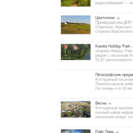
водоснабжение — инд
Цветочное
Преимущества ДНП «
Стрельны, Красного 
стороны Красносель
Karelia Holiday Park
«Karelia Holiday Pa
рядом с поселком Ал
21,67 расположатся в
Петегрофские предм
Коттеджный поселок
Ломоносовском район
Гостилицы и в 19 км
Весна
Коттеджный поселок
полный набор инфра
поселения вокруг по
Райт Парк