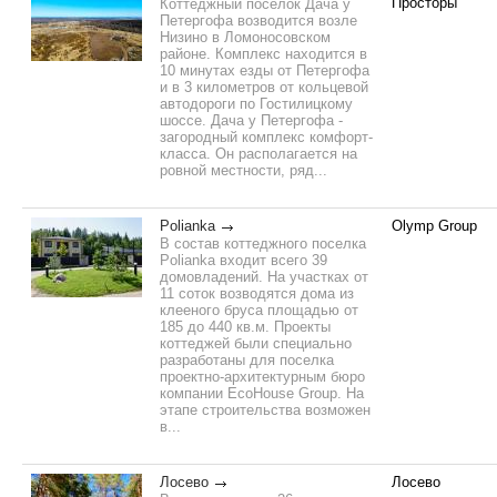
Просторы
Коттеджный посёлок Дача у
Петергофа возводится возле
Низино в Ломоносовском
районе. Комплекс находится в
10 минутах езды от Петергофа
и в 3 километров от кольцевой
автодороги по Гостилицкому
шоссе. Дача у Петергофа -
загородный комплекс комфорт-
класса. Он располагается на
ровной местности, ряд...
Polianka
Olymp Group
В состав коттеджного поселка
Polianka входит всего 39
домовладений. На участках от
11 соток возводятся дома из
клееного бруса площадью от
185 до 440 кв.м. Проекты
коттеджей были специально
разработаны для поселка
проектно-архитектурным бюро
компании EcoHouse Group. На
этапе строительства возможен
в...
Лосево
Лосево