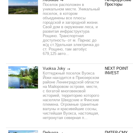
Просторы
Поселок расположен в
уникальном месте. Уникальный
поселок, в котором
объединены все плюсы
городской и загородной жизни.
Свой дом в окружении леса, и
развитая инфраструктура
Рощино. Транспортная
доступность- от м. Парнас до
ж/д ст.Удельная электричка до
ст. Рощино, там автобус
679,125 авто...
Vuoksa Joky
NEXT POINT
INVEST
Коттеджный поселок Вуокса
Йоки находится в Приозерском
районе Ленинградской области
на Майоровом острове, месте,
с богатой многовековой
историей, территорию которого
населяли Шведские и Финские
племена. Огромные гранитные
валуны и красивейшие сосны,
чистейшая Вуокса, настоящая,
нетронутая северная п...
Пейчала
ПИТЕР-СМУ