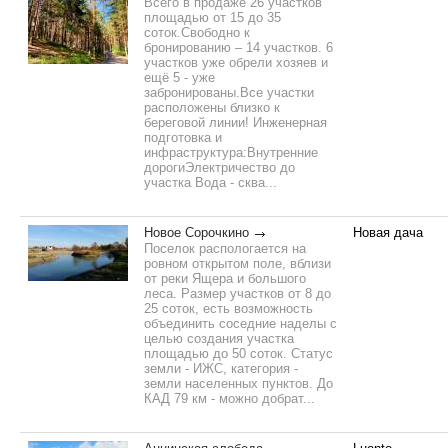
Всего в продаже 26 участков
площадью от 15 до 35
соток.Свободно к
бронированию – 14 участков. 6
участков уже обрели хозяев и
ещё 5 - уже
забронированы.Все участки
расположены близко к
береговой линии! Инженерная
подготовка и
инфраструктура:Внутренние
дорогиЭлектричество до
участка Вода - сква...
Новое Сорочкино
Новая дача
Поселок распологается на
ровном открытом поле, вблизи
от реки Ящера и большого
леса. Размер участков от 8 до
25 соток, есть возможность
объединить соседние наделы с
целью создания участка
площадью до 50 соток. Статус
земли - ИЖС, категория -
земли населенных пунктов. До
КАД 79 км - можно добрат...