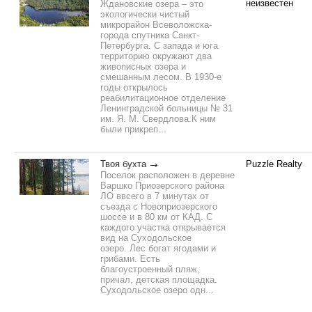
неизвестен
Ждановские озера – это
экологически чистый
микрорайон Всеволожска-
города спутника Санкт-
Петербурга. С запада и юга
территорию окружают два
живописных озера и
смешанным лесом. В 1930-е
годы открылось
реабилитационное отделение
Ленинградской больницы № 31
им. Я. М. Свердлова.К ним
были прикреп...
Твоя бухта
Puzzle Realty
Поселок расположен в деревне
Варшко Приозерского района
ЛО ввсего в 7 минутах от
съезда с Новоприозерского
шоссе и в 80 км от КАД. С
каждого участка открывается
вид на Суходольское
озеро. Лес богат ягодами и
грибами. Есть
благоустроенный пляж,
причал, детская площадка.
Суходольское озеро одн...