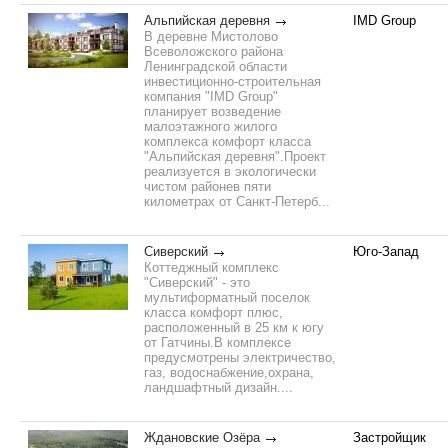
Альпийская деревня
IMD Group
В деревне Мистолово
Всеволожского района
Ленинградской области
инвестиционно-строительная
компания "IMD Group"
планирует возведение
малоэтажного жилого
комплекса комфорт класса
"Альпийская деревня".Проект
реализуется в экологически
чистом районев пяти
километрах от Санкт-Петерб...
Сиверский
Юго-Запад
Коттеджный комплекс
"Сиверский" - это
мультиформатный поселок
класса комфорт плюс,
расположенный в 25 км к югу
от Гатчины.В комплексе
предусмотрены электричество,
газ, водоснабжение,охрана,
ландшафтный дизайн....
Ждановские Озёра
Застройщик