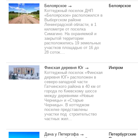
Белоярское
Белоярское
Коттеджный поселок ДНП
«Белоярское» расположился в
Выборгском районе
Ленинградской области, в 1
километре от поселка
Симагино. На охраняемой и
закрытой территории
расположились 19 земельных
участков площадью от 16 до
28 соток....
Финская деревня Юг
Инпром
Коттеджный поселок «Финская
деревня ЮГ» расположен в
северо-западной части
Гатчинского района в 40 км от
города по Киевскому шоссе
между деревнями «Новые
Черницы» и «Старые
Черницы». В коттеджом
поселке представлены
участки под строительство
частных жил...
Дача у Петергофа
Петербургские