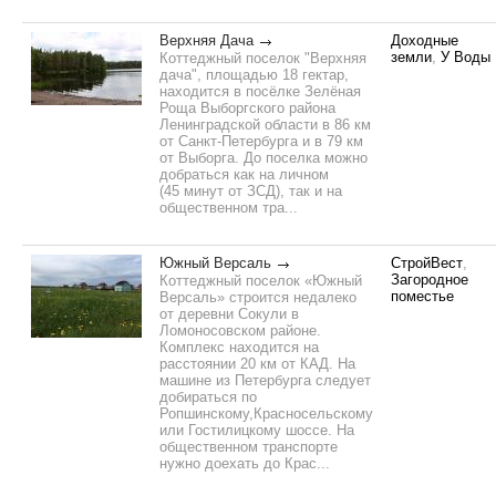
Верхняя Дача
Доходные
земли
,
У Воды
Коттеджный поселок "Верхняя
дача", площадью 18 гектар,
находится в посёлке Зелёная
Роща Выборгского района
Ленинградской области в 86 км
от Санкт-Петербурга и в 79 км
от Выборга. До поселка можно
добраться как на личном
(45 минут от ЗСД), так и на
общественном тра...
Южный Версаль
СтройВест
,
Загородное
Коттеджный поселок «Южный
поместье
Версаль» строится недалеко
от деревни Сокули в
Ломоносовском районе.
Комплекс находится на
расстоянии 20 км от КАД. На
машине из Петербурга следует
добираться по
Ропшинскому,Красносельскому
или Гостилицкому шоссе. На
общественном транспорте
нужно доехать до Крас...