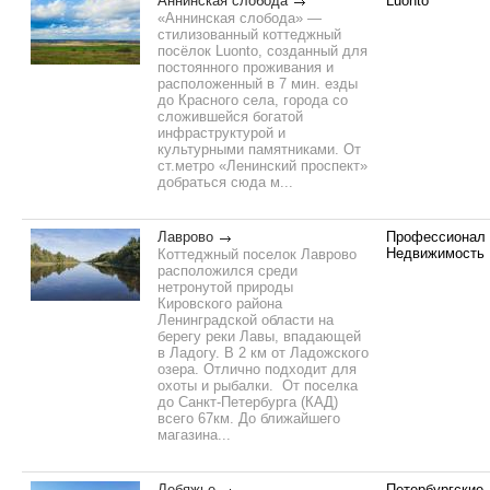
Аннинская слобода
Luonto
«Аннинская слобода» —
стилизованный коттеджный
посёлок Luonto, созданный для
постоянного проживания и
расположенный в 7 мин. езды
до Красного села, города со
сложившейся богатой
инфраструктурой и
культурными памятниками. От
ст.метро «Ленинский проспект»
добраться сюда м...
Лаврово
Профессионал
Недвижимость
Коттеджный поселок Лаврово
расположился среди
нетронутой природы
Кировского района
Ленинградской области на
берегу реки Лавы, впадающей
в Ладогу. В 2 км от Ладожского
озера. Отлично подходит для
охоты и рыбалки. От поселка
до Санкт-Петербурга (КАД)
всего 67км. До ближайшего
магазина...
Лебяжье
Петербургские