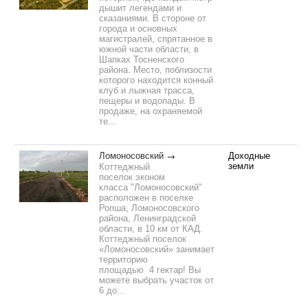
дышит легендами и
сказаниями. В стороне от
города и основных
магистралей, спрятанное в
южной части области, в
Шапках Тосненского
района. Место, поблизости
которого находится конный
клуб и лыжная трасса,
пещеры и водопады. В
продаже, на охраняемой
те...
Ломоносовский
Доходные
земли
Коттеджный
поселок эконом
класса "Ломоносовский"
расположен в поселке
Ропша, Ломоносовского
района, Ленинградской
области, в 10 км от КАД.
Коттеджный поселок
«Ломоносовский» занимает
территорию
площадью 4 гектар! Вы
можете выбрать участок от
6 до...