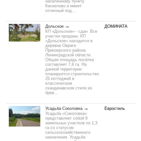
населенному пункту
Кискелово и имеет
отличный под...
Дольское
ДОМИНАТА
КП «Дольское» - сдан. Все
участки проданы. КП
«Дольское» находится в
деревне Овраги
Приозерского района
Ленинградской области.
Общая площадь посёлка
составляет 7,6 га. На
данной территории
планируется строительство
25 коттеджей в
классическом
скандинавском стиле из
брев...
Усадьба Соколовка
Евростиль
Усадьба «Соколовка»
представляет собой 8
земельных участков по 1,3
га со статусом
сельскохозяйственного
назначения. Усадьба