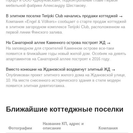
город» и ООО «Дибуновская», подконтрольные главе Первой
мебельной фабрике Александру Шестакову.
В элитном поселке Terijoki Club начались продажи коттеджей
Компания «Engel & Völkers» сообщает о старте продаж коттеджей
в элитном загородном комплексе Terijoki Club, расположенном на
первой линии Финского залива.
На Санаторной аллее Каменного острова построят ЖД
На заповедном для строителей Каменном острове все-таки
появится в ближайшие годы новый жилой дом. Особняк на девять
апартаментов на Санаторной аллее построят к 2016 году.
Вместо конюшни на Ждановской воздвигнут элитный ЖД
Опубликован проект элитного жилого дома на Ждановской улице,
10. На месте снесенного исторического здания в стиле модерн
появится элитная девятиэтажка.
Ближайшие коттеджные поселки
Название КП, адрес и
Фотографии
описание
Компания