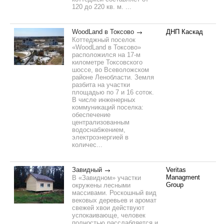
120 до 220 кв. м. ...
WoodLand в Токсово
ДНП Каскад
Коттеджный поселок
«WoodLand в Токсово»
расположился на 17-м
километре Токсовского
шоссе, во Всеволожском
районе Ленобласти. Земля
разбита на участки
площадью по 7 и 16 соток.
В числе инженерных
коммуникаций поселка:
обеспечение
централизованным
водоснабжением,
электроэнергией в
количес...
Завидный
Veritas
Managment
В «Завидном» участки
Group
окружены лесными
массивами. Роскошный вид
вековых деревьев и аромат
свежей хвои действуют
успокаивающе, человек
полностью расслабляется и