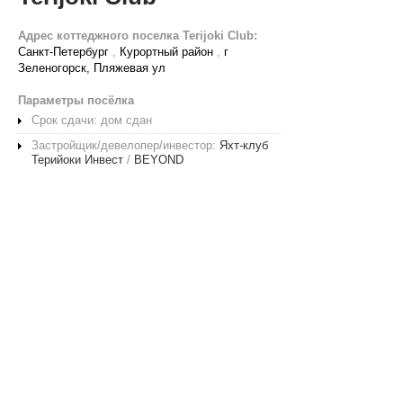
Адрес коттеджного поселка Terijoki Club:
Санкт-Петербург
,
Курортный район
,
г
Зеленогорск, Пляжевая ул
Параметры посёлка
Срок сдачи: дом сдан
Застройщик/девелопер/инвестор:
Яхт-клуб
Терийоки Инвест
/
BEYOND