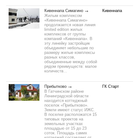
Кивеннапа Симагино
Кивеннапа
Жилым комплексом
«Кивеннапа Симагино»
продолжается новая линия
limited edition жилых
комплексов от группы
компаний «Кивеннапа». В
эту линейку застройщик
объединяет небольшие по
размеру жилые комплексы
разных классов,
объединенные между собой
рядом преимуществ: малое
количеств...
Прибытково
ГК Старт
В Гатчинском районе
Ленинградской области
находится коттеджный
поселок «Прибытково».
Земли имеют статус ИЖС.
В поселке расположатся 15
типовых проектов на
земельных участках
площадью от 15 до 23
соток. Площадь самих
коттеджей составляет от