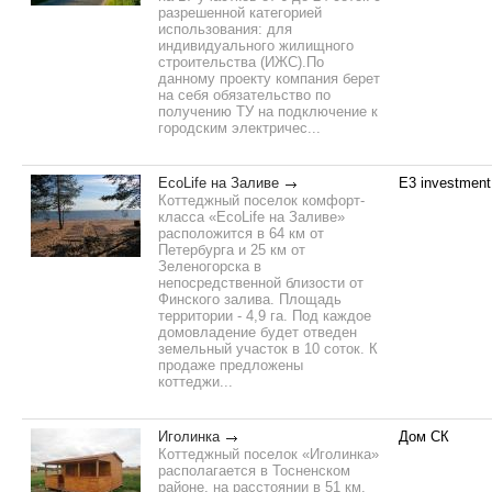
разрешенной категорией
использования: для
индивидуального жилищного
строительства (ИЖС).По
данному проекту компания берет
на себя обязательство по
получению ТУ на подключение к
городским электричес...
EcoLife на Заливе
E3 investment
Коттеджный поселок комфорт-
класса «EcoLife на Заливе»
расположится в 64 км от
Петербурга и 25 км от
Зеленогорска в
непосредственной близости от
Финского залива. Площадь
территории - 4,9 га. Под каждое
домовладение будет отведен
земельный участок в 10 соток. К
продаже предложены
коттеджи...
Иголинка
Дом СК
Коттеджный поселок «Иголинка»
располагается в Тосненском
районе, на расстоянии в 51 км.