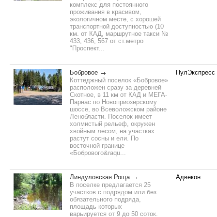
комплекс для постоянного
проживания в красивом,
экологичном месте, с хорошей
транспортной доступностью (10
км. от КАД, маршрутное такси №
433, 436, 567 от ст.метро
"Проспект...
Бобровое
ПулЭкспресс
Коттеджный поселок «Бобровое»
расположен сразу за деревней
Скотное, в 11 км от КАД и МЕГА-
Парнас по Новоприозерскому
шоссе, во Всеволожском районе
Ленобласти. Поселок имеет
холмистый рельеф, окружен
хвойным лесом, на участках
растут сосны и ели. По
восточной границе
«Бобрового&raqu...
Линдуловская Роща
Адвекон
В поселке предлагается 25
участков с подрядом или без
обязательного подряда,
площадь которых
варьируется от 9 до 50 соток.