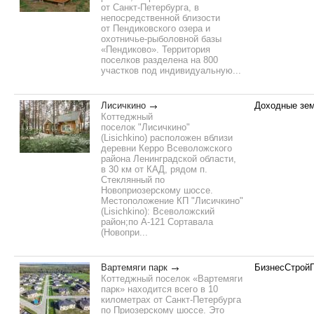
от Санкт-Петербурга, в
непосредственной близости
от Пендиковского озера и
охотничье-рыболовной базы
«Пендиково». Территория
поселков разделена на 800
участков под индивидуальную...
Лисичкино
Доходные зе
Коттеджный
поселок "Лисичкино"
(Lisichkino) расположен вблизи
деревни Керро Всеволожского
района Ленинградской области,
в 30 км от КАД, рядом п.
Стеклянный по
Новоприозерскому шоссе.
Местоположение КП "Лисичкино"
(Lisichkino): Всеволожский
район;по А-121 Сортавала
(Новопри...
Вартемяги парк
БизнесСтройГ
Коттеджный поселок «Вартемяги
парк» находится всего в 10
километрах от Санкт-Петербурга
по Приозерскому шоссе. Это