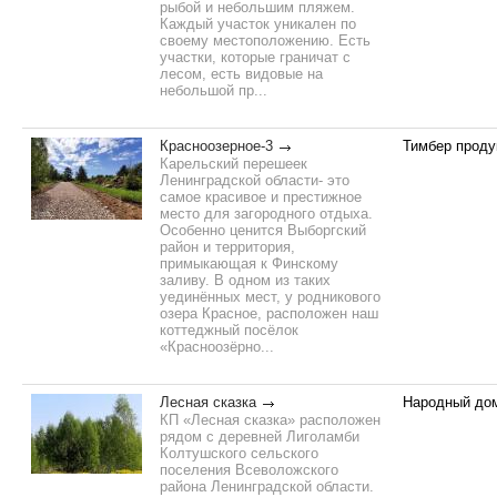
рыбой и небольшим пляжем.
Каждый участок уникален по
своему местоположению. Есть
участки, которые граничат с
лесом, есть видовые на
небольшой пр...
Красноозерное-3
Тимбер проду
Карельский перешеек
Ленинградской области- это
самое красивое и престижное
место для загородного отдыха.
Особенно ценится Выборгский
район и территория,
примыкающая к Финскому
заливу. В одном из таких
уединённых мест, у родникового
озера Красное, расположен наш
коттеджный посёлок
«Красноозёрно...
Лесная сказка
Народный до
КП «Лесная сказка» расположен
рядом с деревней Лиголамби
Колтушского сельского
поселения Всеволожского
района Ленинградской области.