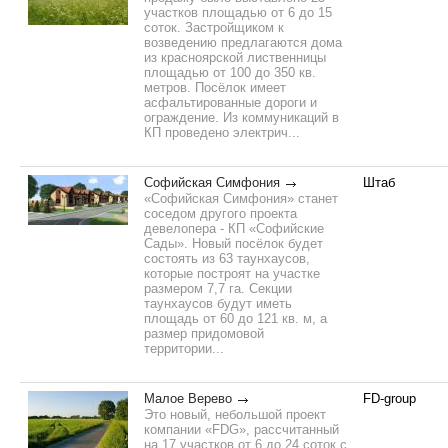
участков площадью от 6 до 15
соток. Застройщиком к
возведению предлагаются дома
из красноярской лиственницы
площадью от 100 до 350 кв.
метров. Посёлок имеет
асфальтированные дороги и
ограждение. Из коммуникаций в
КП проведено электрич...
Софийская Симфония
Штаб
«Софийская Симфония» станет
соседом другого проекта
девелопера - КП «Софийские
Сады». Новый посёлок будет
состоять из 63 таунхаусов,
которые построят на участке
размером 7,7 га. Секции
таунхаусов будут иметь
площадь от 60 до 121 кв. м, а
размер придомовой
территории...
Малое Верево
FD-group
Это новый, небольшой проект
компании «FDG», рассчитанный
на 17 участков от 6 до 24 соток с