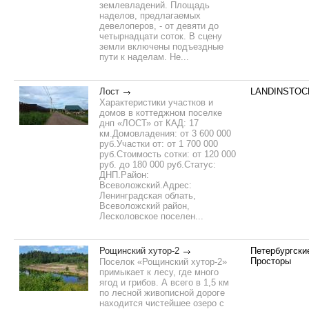
землевладений. Площадь
наделов, предлагаемых
девелоперов, - от девяти до
четырнадцати соток. В сцену
земли включены подъездные
пути к наделам. Не...
Лост
LANDINSTOC
Характеристики участков и
домов в коттеджном поселке
днп «ЛОСТ» от КАД: 17
км.Домовладения: от 3 600 000
руб.Участки от: от 1 700 000
руб.Стоимость сотки: от 120 000
руб. до 180 000 руб.Статус:
ДНП.Район:
Всеволожский.Адрес:
Ленинградская облать,
Всеволожский район,
Лесколовское поселен...
Рощинский хутор-2
Петербургски
Просторы
Поселок «Рощинский хутор-2»
примыкает к лесу, где много
ягод и грибов. А всего в 1,5 км
по лесной живописной дороге
находится чистейшее озеро с