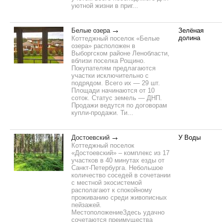
уютной жизни в приг...
Белые озера
Зелёная
долина
Коттеджный поселок «Белые
озера» расположен в
Выборгском районе Ленобласти,
вблизи поселка Рощино.
Покупателям предлагаются
участки исключительно с
подрядом. Всего их — 29 шт.
Площади начинаются от 10
соток. Статус земель — ДНП.
Продажи ведутся по договорам
купли-продажи. Ти...
Достоевский
У Воды
Коттеджный поселок
«Достоевский» – комплекс из 17
участков в 40 минутах езды от
Санкт-Петербурга. Небольшое
количество соседей в сочетании
с местной экосистемой
располагают к спокойному
проживанию среди живописных
пейзажей.
МестоположениеЗдесь удачно
сочетаются преимущества