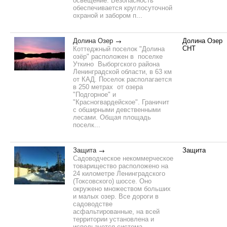
освещение. Безопасность
обеспечивается круглосуточной
охраной и забором п...
Долина Озер
Долина Озер
СНТ
Коттеджный поселок "Долина
озёр" расположен в поселке
Уткино Выборгского района
Ленинградской области, в 63 км
от КАД. Поселок располагается
в 250 метрах от озера
"Подгорное" и
"Красногвардейское". Граничит
с обширными девственными
лесами. Общая площадь
поселк...
Защита
Защита
Садоводческое некоммерческое
товарищество расположено на
24 километре Ленинградского
(Токсовского) шоссе. Оно
окружено множеством больших
и малых озер. Все дороги в
садоводстве
асфальтированные, на всей
территории установлена и
используется система