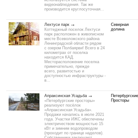
видеонаблюдения. Так же
производится круглосуточная...
Лехтуси парк
Северная
долина
Коттеджный поселок Лехтуси
парк расположен в живописном
месте Всеволожского района
Ленинградской области рядом
с озером Полбаярви! Всего в 24
километрах от поселка
находится КАД.
Месторасположение поселка
примечательно, прежде
всего, развитостью и
доступностью инфраструктуры -
в...
Апраксинская Усадьба
Петербургски
Просторы
«Петербургские просторы»
реализуют посёлок
«Апраксинская Усадьба».
Продажи начались в июле 2021
года. Участки ИЖС обеспечены
электричеством мощностью 15
кВт и зимним водопроводом
(проходит по границе наделов).
Собственники заключают