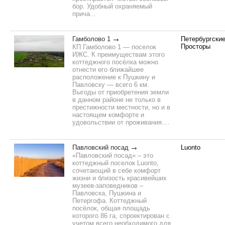
бор. Удобный охраняемый
прича...
Гамболово 1
Петербургски
Просторы
КП Гамболово 1 — поселок
ИЖС. К преимуществам этого
коттеджного посёлка можно
отнести его ближайшее
расположение к Пушкину и
Павловску — всего 6 км.
Выгоды от приобретения земли
в данном районе не только в
престижности местности, но и в
настоящем комфорте и
удовольствии от проживания....
Павловский посад
Luonto
«Павловский посад» – это
коттеджный поселок Luonto,
сочетающий в себе комфорт
жизни и близость красивейших
музеев-заповедников –
Павловска, Пушкина и
Петергофа. Коттеджный
посёлок, общая площадь
которого 86 га, спроектирован с
учетом всего необходимого для