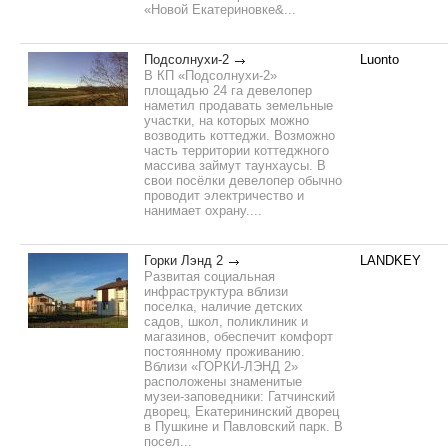
«Новой Екатериновке&...
Подсолнухи-2
Luonto
В КП «Подсолнухи-2»
площадью 24 га девелопер
наметил продавать земельные
участки, на которых можно
возводить коттеджи. Возможно
часть территории коттеджного
массива займут таунхаусы. В
свои посёлки девелопер обычно
проводит электричество и
нанимает охрану....
Горки Лэнд 2
LANDKEY
Развитая социальная
инфраструктура вблизи
поселка, наличие детских
садов, школ, поликлиник и
магазинов, обеспечит комфорт
постоянному проживанию.
Вблизи «ГОРКИ-ЛЭНД 2»
расположены знаменитые
музеи-заповедники: Гатчинский
дворец, Екатерининский дворец
в Пушкине и Павловский парк. В
посел...