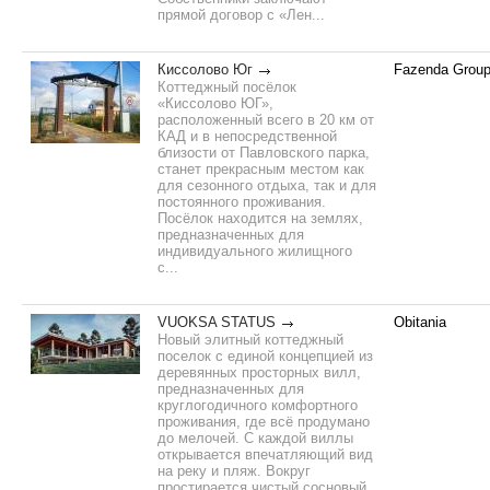
прямой договор с «Лен...
Киссолово Юг
Fazenda Grou
Коттеджный посёлок
«Киссолово ЮГ»,
расположенный всего в 20 км от
КАД и в непосредственной
близости от Павловского парка,
станет прекрасным местом как
для сезонного отдыха, так и для
постоянного проживания.
Посёлок находится на землях,
предназначенных для
индивидуального жилищного
с...
VUOKSA STATUS
Obitania
Новый элитный коттеджный
поселок с единой концепцией из
деревянных просторных вилл,
предназначенных для
круглогодичного комфортного
проживания, где всё продумано
до мелочей. С каждой виллы
открывается впечатляющий вид
на реку и пляж. Вокруг
простирается чистый сосновый