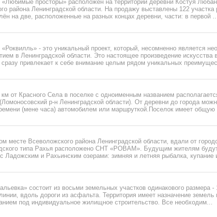
 «Любимые просторы» расположен на территории деревни Костуя Любанс
го района Ленинградской области. На продажу выставлены 122 участка 
лён на две, расположенные на разных концах деревни, части: в первой ..
 «Роквилль» - это уникальный проект, который, несомненно является н
тием в Ленинградской области. Это настоящее произведение искусства 
 сразу привлекает к себе внимание целым рядом уникальных преимущест
3 км от Красного Села в поселке с одноименным названием располагает
Ломоносовский р-н Ленинградской области). От деревни до города можн
времени (мене часа) автомобилем или маршруткой.Поселок имеет общую 
ом месте Всеволожского района Ленинградской области, вдали от город
одского типа Рахья расположено СНТ «РОВАМ». Будущим жителям будут
с Ладожским и Рахьинским озерами: зимняя и летняя рыбалка, купание и
льевка» состоит из восьми земельных участков одинакового размера - 1
линии, вдоль дороги из асфальта. Территория имеет назначение земель
ванием под индивидуальное жилищное строительство. Все необходим...