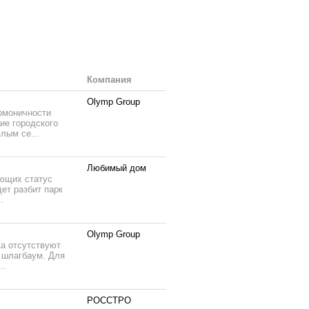
Компания
Olymp Group
армоничности
ие городского
лым се...
Любимый дом
еющих статус
дет разбит парк
.
Olymp Group
ка отсутствуют
, шлагбаум. Для
..
РОССТРО