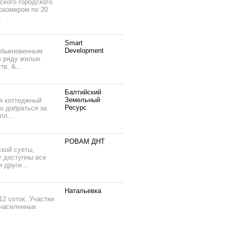
кого городского
размером по 20
.
Smart
Development
еобыкновенным
в ряду жилых
в. &...
Балтийский
Земельный
ся коттеджный
Ресурс
о добраться за
пл...
РОВАМ ДНТ
ской суеты,
 доступны все
 други...
Натальевка
2 соток. Участки
 населенных