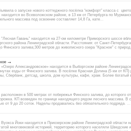
ъявила о запуске нового коттеджного посёлка “комфорт” класса с цвет
к находится во Всеволожском районе, в 13 км от Петербурга по Мурман
ьного массива под освоение составляет 14,8 Га, кате...
 "Лесная Гавань" находится на 27-ом километре Приморского шоссе вбл
ргского района Ленинградской области. Расстояния: от Санкт-Петербург
до Финского залива;300 метров до живописного озера "Красное" с природ.
кое
 «Озеро Александровское» находится в Выборгском районе Ленинградск
инутах езды от Финского залива. В посёлке Красная Долина (5 км от КП)
ы, Сбербанк, детсад, школа, дом культуры, кафе, храм. Более богатый в
расположен в 500 метрах от побережья Финского залива, до которого о
орожка. КП возведен по границе находящего рядом лесного массива. В 
ю от 9 до 20 соток. Наделы продавались без обязательного подряда. ...
 Вуокса Йоки находится в Приозерском районе Ленинградской области 
огатой многовековой историей, территорию которого населяли Шведские 