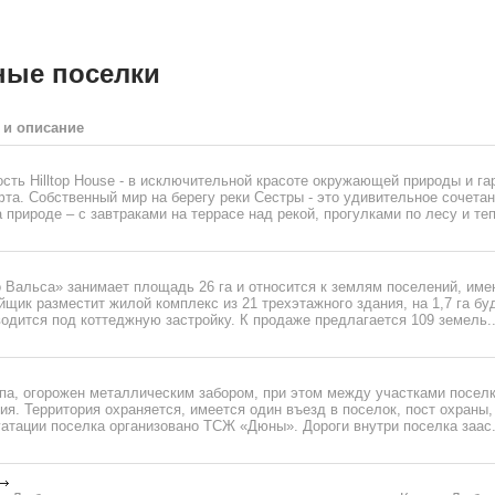
ные поселки
 и описание
сть Hilltop House - в исключительной красоте окружающей природы и г
а. Собственный мир на берегу реки Сестры - это удивительное сочетан
 природе – с завтраками на террасе над рекой, прогулками по лесу и теп
 Вальса» занимает площадь 26 га и относится к землям поселений, им
йщик разместит жилой комплекс из 21 трехэтажного здания, на 1,7 га бу
тводится под коттеджную застройку. К продаже предлагается 109 земель..
ипа, огорожен металлическим забором, при этом между участками посел
ия. Территория охраняется, имеется один въезд в поселок, пост охраны
атации поселка организовано ТСЖ «Дюны». Дороги внутри поселка заас.