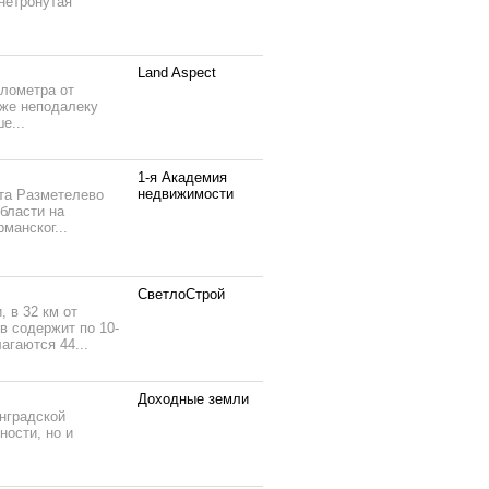
нетронутая
Land Aspect
илометра от
кже неподалеку
е...
1-я Академия
недвижимости
кта Разметелево
бласти на
манског...
СветлоСтрой
 в 32 км от
в содержит по 10-
агаются 44...
Доходные земли
нградской
ности, но и