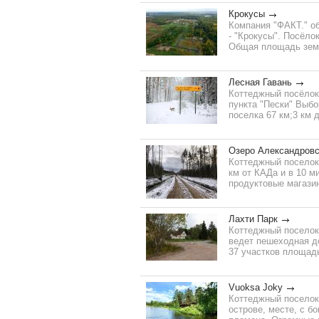
Крокусы
Компания "ФАКТ." об
- "Крокусы". Посёло
Общая площадь земел
Лесная Гавань
Коттеджный посёлок
пункта "Пески" Выбо
поселка 67 км;3 км 
Озеро Александровс
Коттеджный поселок
км от КАДа и в 10 м
продуктовые магазин
Лахти Парк
Коттеджный поселок 
ведет пешеходная д
37 участков площадь
Vuoksa Joky
Коттеджный поселок
острове, месте, с б