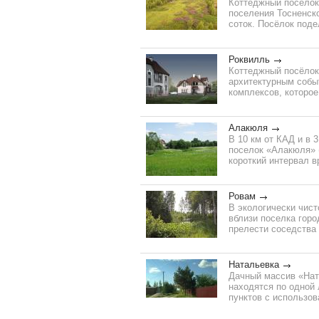
Коттеджный поселок
поселения Тосненско
соток. Посёлок поде
Роквилль
Коттеджный посёлок
архитектурным собы
комплексов, которое
Алакюля
В 10 км от КАД и в 
поселок «Алакюля» (
короткий интервал 
Ровам
В экологически чист
вблизи поселка гор
прелести соседства 
Натальевка
Дачный массив «Ната
находятся по одной 
пунктов с использо