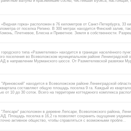
гранитные валуны и красивейшие сосны, чистейшая Вуокса, настоящая, 
«Видная горка» расположен в 76 километров от Санкт-Петербурга, 33 к
илометра от поселка Репино. В 300 метрах находится Финский залив, та
омонь, Плетневое, Блесна и Приветное. Земля в собственности. Разреш
 городского типа «Разметелево» находится в границах населённого пун
ого поселения во Всеволожском муниципальном районе Ленинградской о
КАД в направлении Мурманского шоссе. От Разметелевской развязки Мур
"Ириновский" находится в Всеволожском районе Ленинградской области,
 квартала составляют общую площадь поселка 9 га. Каждый из квартало
ю от 10 до 30 соток. Всего на территории коттеджного комплекса распол
 "Лепсари" расположен в деревне Лепсари, Всеволожского района, Лени
 КАД. Площадь поселка в 16,2 га позволяет сохранить ощущение уединен
точно активное общество, чтобы справляться с возможными пробле...