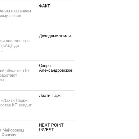
ФАКТ
очным названием
скому шоссе.
Доходные земли
изи населенного
а (КАД) до
..
Озеро
Александровское
ой области в 87
 работают
ы...
Лахти Парк
т «Лахти Парк»
состав КП входит
NEXT POINT
INVEST
на Майоровом
и Финские