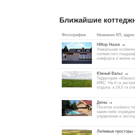
Ближайшие коттедж
Фотографии
Название КП, адрес
Hilltop House
Уникальная особенно
холмистого ландшафт
комфорта и жизни на
Южный Вальс
Территория «Южного
ИЖС. На 6 га застро
отдыха, а 14,5 га о
Дюны
Поселок клубного т
какие-либо огражден
управления и эксплу
Любимые просторы