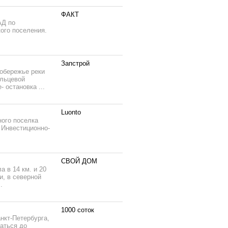
ФАКТ
АД по
ого поселения.
Запстрой
вобережье реки
ольцевой
 остановка ...
Luonto
ного поселка
 Инвестиционно-
СВОЙ ДОМ
 в 14 км. и 20
и, в северной
.
1000 соток
нкт-Петербурга,
раться до