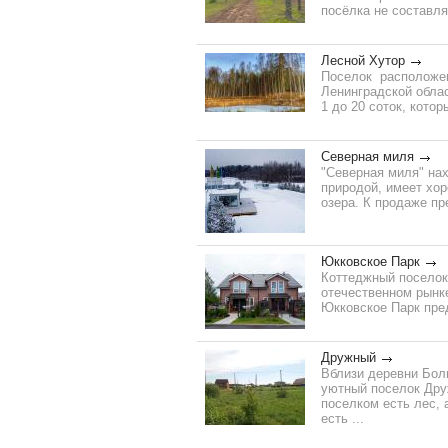
посёлка не составля
Лесной Хутор
Поселок расположен
Ленинградской облас
1 до 20 соток, кото
Северная миля
"Северная миля" нах
природой, имеет хо
озера. К продаже пр
Юкковское Парк
Коттеджный поселок
отечественном рынке
Юкковское Парк пред
Дружный
Вблизи деревни Бол
уютный поселок Друж
поселком есть лес, 
есть ...