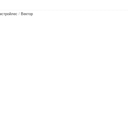
мстройлес
/
Вектор