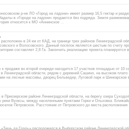
осовском р-не ЛО «Город на ладони» имеет размер 16,5 гектар и разде
Наделы в «Городе на ладони» продаются без подряда. Земля размежеван
тория относится к МО «Аннинское ...
расположен в 24 км от КАД, на границе трех районов Ленинградской обл
совского и Волосовского. Данный посёлок является шестым по счету пр
тории составляет 2,8 Га. Закончить реализацию проекта планируется в 
» к продаже во второй очереди находится 17 участков площадью от 10 с
в Ленинградской области, рядом с деревней Сашино, на высоком плато 
ми на лесные массивы, дворец Бельведер, Луговой парк и Шинкарское в
в Приозерском районе Ленинградской области, на берегу озера Суходол
у реки Вуоксы, между населенными пунктами Горки и Ольховка. Ближай
поселок Петровское. Расстояние от Петровского до места расположения 
 «Тишь да Гладь» расположился в Выборгском районе Ленинградской обл