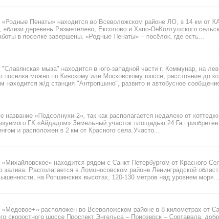
 «Родные Пенаты» находится во Всеволожском районе ЛО, в 14 км от К
 вблизи деревень Разметелево, Ексолово и Хапо-ОеКолтушского сельск
боты в поселке завершены. «Родные Пенаты» – посёлок, где есть...
"Славянская мыза" находится в юго-западной части г. Коммунар, на ле
о поселка можно по Кивскому или Московскому шоссе, расстояние до к
 км находится ж/д станция "Антропшино", развито и автобусное сообщение-
е название «Подсолнухи-2», так как располагается недалеко от коттедж
изуемого ГК «Айдадом».Земельный участок площадью 24 Га приобретен
гом и расположен в 2 км от Красного села.Участо...
«Михайловское» находится рядом с Санкт-Петербургом от Красного Села
го залива. Располагается в Ломоносовском районе Ленинградской област
ышенности, на Ропшинских высотах, 120-130 метров над уровнем моря...
 «Медовое+» расположен во Всеволожском районе в 8 километрах от Са
ого скоростного шоссе Проспект Энгельса – Приозерск – Сортавала, доб