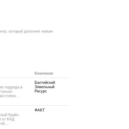
ентр, который дополнят новым
Компания
Балтийский
Земельный
ез подряда в
Ресурс
 только
асстояни...
ФАКТ
Сный Край»,
м от КАД
ой...