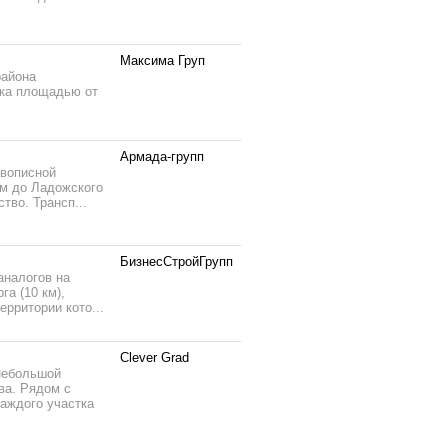
Максима Груп
района
тка площадью от
Армада-групп
ивописной
км до Ладожского
тво. Трансп...
БизнесСтройГрупп
аналогов на
а (10 км),
рритории кото...
Clever Grad
небольшой
ва. Рядом с
каждого участка