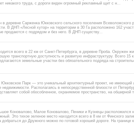
ет никакого труда, с дороги виден огромный рекламный щит с н...
 в деревне Сарженка Юкковского сельского поселения Всеволожского 
ти. В ДНП «Лесной хутор» на территории в 30 Га расположено 162 учас
рые продаются с подрядом и без него. В ДНП существу...
одится всего в 22 км от Санкт-Петербурга, в деревне Проба. Окружен ж
рошую транспортную доступность и развитую инфраструктуру. Всего 15 
едлагаются земельные участки без обязательного подряда на строительс
 Юкковское Парк — это уникальный архитектурный проект, не имеющий 
 недвижимости. Располагаясь в непосредственной близости от Петербург
ставляет собой обособленное, охраняемое пространство, на обширной те
ьшое Коновалово, Малое Коновалово, Пеники и Кузнецы расположился 
ный. Это тихое зеленое место находится всего в 8 км от Финского зали
а добраться до Дружного можно по готовой хорошей дороге. На границе 