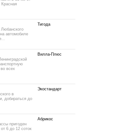
– Красная
Тигода
и Любанского
 на автомобиле
...
Вилла-Плюс
Ленинградской
ранспортную
 во всех
Экостандарт
ского в
и, добираться до
Абрикос
ассы пригоден
от 6 до 12 соток