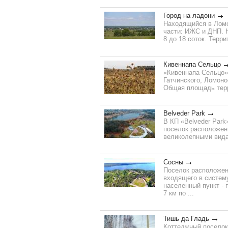
Город на ладони
Находящийся в Ломон
части: ИЖС и ДНП. 
8 до 18 соток. Терри
Кивеннапа Сельцо
«Кивеннапа Сельцо» 
Гатчинского, Ломоно
Общая площадь терри
Belveder Park
В КП «Belveder Park
поселок расположен 
великолепными вида
Сосны
Поселок расположен 
входящего в систем
населенный пункт - 
7 км по ...
Тишь да Гладь
Коттеджный поселок