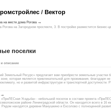
ромстройлес
/
Вектор
ра на месте дома Рогова
 Рогова на Загородном проспекте, 3. В постройке разместится бизнес-ц
ные поселки
 и описание
ий Земельный Ресурс» предлагает вам приобрести земельные участки б
 зоне, которая является привлекательной для проживания, благодаря не
оклимату, но и развитой инфраструктуре и транспортной доступности. Р
 «ПриЛЕСная Усадьба» - небольшой поселок в составе проекта «ПриЛЕ
севоложском районе Ленинградской области. Он находится всего в 16 к
. Рядом находятся деревни Манушкино и Ексолово с полноценной развит