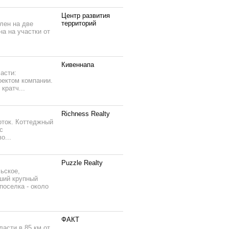
Центр развития
территорий
лен на две
а на участки от
Кивеннапа
асти:
оектом компании.
кратч...
Richness Realty
оток. Коттеджный
с
о...
Puzzle Realty
ьское,
ший крупный
поселка - около
ФАКТ
асти в 85 км от