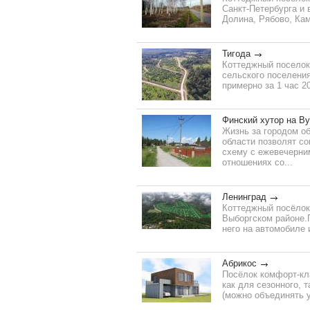
Санкт-Петербурга и 
Долина, Рябово, Кам
Тигода
Коттеджный поселок
сельского поселения
примерно за 1 час 2
Финский хутор на В
Жизнь за городом о
области позволят с
схему с ежевечерни
отношениях со...
Ленинград
Коттеджный посёлок
Выборгском районе.П
него на автомобиле 
Абрикос
Посёлок комфорт-кла
как для сезонного, 
(можно объединять 