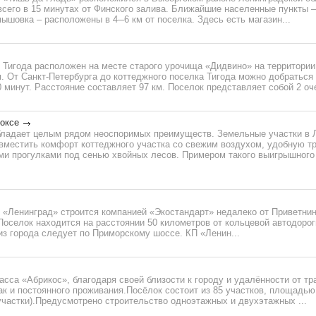
всего в 15 минутах от Финского залива. Ближайшие населенные пункты 
ышовка – расположены в 4─6 км от поселка. Здесь есть магазин...
 Тигода расположен на месте старого урочища «Дидвино» на территори
. От Санкт-Петербурга до коттеджного поселка Тигода можно добраться
0 минут. Расстояние составляет 97 км. Поселок представляет собой 2 оче
уоксе
бладает целым рядом неоспоримых преимуществ. Земельные участки в 
овместить комфорт коттеджного участка со свежим воздухом, удобную т
ми прогулками под сенью хвойных лесов. Примером такого выигрышного
 «Ленинград» строится компанией «Экостандарт» недалеко от Приветнин
оселок находится на расстоянии 50 километров от кольцевой автодорог
из города следует по Приморскому шоссе. КП «Ленин...
сса «Абрикос», благодаря своей близости к городу и удалённости от тр
так и постоянного проживания.Посёлок состоит из 85 участков, площадью 
участки).Предусмотрено строительство одноэтажных и двухэтажных ...