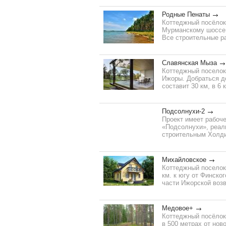
Родные Пенаты
Коттеджный посёлок
Мурманскому шоссе,
Все строительные ра
Славянская Мыза
Коттеджный поселок 
Ижоры. Добраться д
составит 30 км, в 6
Подсолнухи-2
Проект имеет рабоче
«Подсолнухи», реал
строительным Холдин
Михайловское
Коттеджный поселок 
км. к югу от Финско
части Ижорской возв
Медовое+
Коттеджный посёлок
в 500 метрах от нов