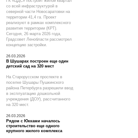
ГК «ЦДС» построит жилой квартал
со всей инфраструктурой в
северной части Новосаратовки на
территории 41,4 га. Проект
реализуют в рамках комплексного
развития территории (КРТ).
Сегодня, 26 марта 2026 года,
Градсовет Ленобласти рассмотрел
концепцию застройки.
26.03.2026
В Шушарах построен еще один
детский сад на 320 мест
На Старорусском проспекте в
поселке Шушары Пушкинского
района Петербурга разрешили ввод
в эксплуатацию дошкольной
учреждения (ДОУ), рассчитанного
на 320 мест.
26.03.2026
Рядом с Юкками началось
строительство еще одного
крупного жилого комплекса