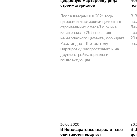
цифровую маркировку ряда
Ло
стройматериалов
по
После введения в 2024 году
В В
цифровой маркировки цемента и
пос
строительных смесей с рынка
Лен
изъято около 26,5 тыс. тонн
сре
небезопасного цемента, сообщает
20 
Росстандарт. В этом году
рас
маркировку распространят и на
другие стройматериалы и
комплектующие.
26.03.2026
26.
В Новосаратовке вырастет еще
В 
один жилой квартал
дет