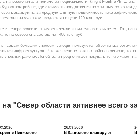
ель направления элитной жилой недвижимости Knight Frank SPb Елена 
Курортном районе, где стоимость предложения по элитным объектам дохо
еновой максимум на загородную элитную недвижимость пока зафиксирова
с земельным участком продается по цене 120 млн. руб.
юге и севере области стоимость земли значительно отличается. Так, на
., то на севере она составляет 400 тыс. руб.
цены, самым большим спросом сегодня пользуются объекты малоэтажног
азвитая инфраструктура. Что же касается южных районов региона, то он
 в южных районах Ленобласти предпочитают покупать те, кто живет на
на "Север области активнее всего з
03.2026
26.03.2026
2
деревне Пикколово
В Кавголово планируют
В