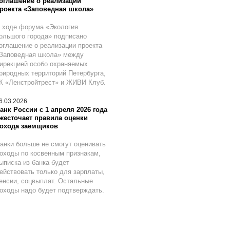
оглашение о реализации
роекта «Заповедная школа»
 ходе форума «Экология
ольшого города» подписано
оглашение о реализации проекта
Заповедная школа» между
ирекцией особо охраняемых
риродных территорий Петербурга,
К «Ленстройтрест» и ЖИВИ Клуб.
6.03.2026
анк России с 1 апреля 2026 года
жесточает правила оценки
охода заемщиков
анки больше не смогут оценивать
оходы по косвенным признакам,
ыписка из банка будет
ействовать только для зарплаты,
енсии, соцвыплат. Остальные
оходы надо будет подтверждать.