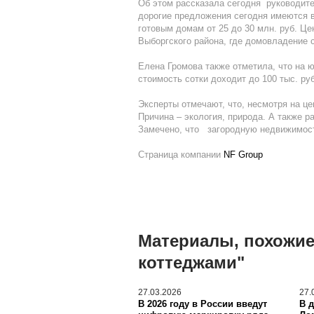
Об этом рассказала сегодня руководит
дорогие предложения сегодня имеются в 
готовым домам от 25 до 30 млн. руб. Ц
Выборгского района, где домовладение 
Елена Громова также отметила, что на 
стоимость сотки доходит до 100 тыс. руб
Эксперты отмечают, что, несмотря на 
Причина – экология, природа. А также р
Замечено, что загородную недвижимость
Страница компании
NF Group
Материалы, похожие 
коттеджами"
27.03.2026
27.
В 2026 году в России введут
В 