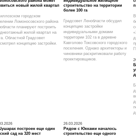
моносовского района может
индивидуальное жилищное
с
явиться новый жилой квартал
строительство на территории
п
более 100 га
иллозском городском
В
Градсовет Ленобласти обсудил
елении Ломоносовского района
б
концепцию застройки
области планируют построить
с
индивидуальными домами
днеэтажный жилой квартал на
«
территории 102 га в деревне
га. Областной Градсовет
д
Кавголово Токсовского городского
смотрел концепцию застройки.
п
поселения. Однако архитекторы и
Г
чиновники раскритиковали работу
проектировщиков.
2
Б
у
д
Б
д
в
д
п
д
03.2026
26.03.2026
Шушарах построен еще один
Рядом с Юкками началось
ский сад на 320 мест
строительство еще одного