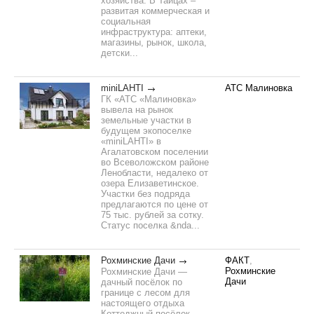
хозяйства. В Тайцах –
развитая коммерческая и
социальная
инфраструктура: аптеки,
магазины, рынок, школа,
детски...
miniLAHTI
АТС Малиновка
ГК «АТС «Малиновка»
вывела на рынок
земельные участки в
будущем экопоселке
«miniLAHTI» в
Агалатовском поселении
во Всеволожском районе
Ленобласти, недалеко от
озера Елизаветинское.
Участки без подряда
предлагаются по цене от
75 тыс. рублей за сотку.
Статус поселка &nda...
Рохминские Дачи
ФАКТ
,
Рохминские
Рохминские Дачи —
Дачи
дачный посёлок по
границе с лесом для
настоящего отдыха
Коттеджный посёлок