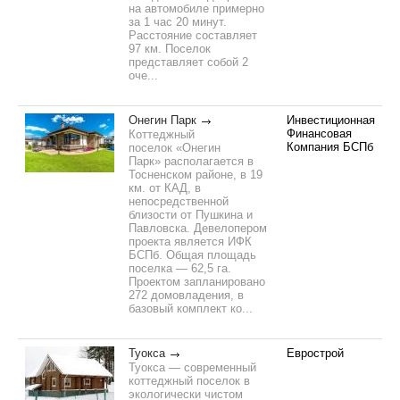
на автомобиле примерно
за 1 час 20 минут.
Расстояние составляет
97 км. Поселок
представляет собой 2
оче...
Онегин Парк
Инвестиционная
Финансовая
Коттеджный
Компания БСПб
поселок «Онегин
Парк» располагается в
Тосненском районе, в 19
км. от КАД, в
непосредственной
близости от Пушкина и
Павловска. Девелопером
проекта является ИФК
БСПб. Общая площадь
поселка — 62,5 га.
Проектом запланировано
272 домовладения, в
базовый комплект ко...
Туокса
Еврострой
Туокса — современный
коттеджный поселок в
экологически чистом