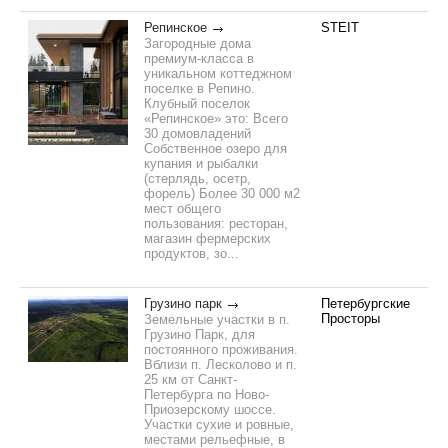
Репинское
STEIT
Загородные дома
премиум-класса в
уникальном коттеджном
поселке в Репино.
Клубный поселок
«Репинское» это: Всего
30 домовладений
Собственное озеро для
купания и рыбалки
(стерлядь, осетр,
форель) Более 30 000 м2
мест общего
пользования: ресторан,
магазин фермерских
продуктов, зо...
Грузино парк
Петербургские
Просторы
Земельные участки в п.
Грузино Парк, для
постоянного проживания.
Вблизи п. Лесколово и п.
25 км от Санкт-
Петербурга по Ново-
Приозерскому шоссе.
Участки сухие и ровные,
местами рельефные, в