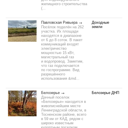
жилищного строительства
(...
Павловская Ривьера
Доходные
земли
Посёлок поделён на 262
участка. Их площади
находятся в диапазоне
от 6 до 8 соток. В пакет
коммуникаций входят
электричество
мощностью 15 кВт,
магистральный газ
и водопровод. Заметим,
что газ подключается
по госпрограмме. Вид
разрешённого
использования &md...
Белозерье
Белозерье ДНП
Дачный поселок
«Белозерье» находится в
живописнейшем месте
Ленинградской области, в
Тосненском районе, всего
в 59 км от КАД, рядом с
широко известным
курортным поселком