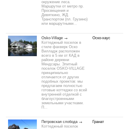
окружение леса.
Маршрутки от метро пр.
Просвещения и
Девяткино, ЖД.
Транспортом (пл. Грузино)
или маршрутными...
Osko-Village
Оско-хаус
Коттеджный поселок в
стиле фахверк Оско
Вилладж расположен
всего в 5 км от КАД в
районе деревни
Мендсары. Элитный
поселок OSKO-VILLAGE
принципиально
отличается от других
подобных проектов: мы
предлагаем полностью
готовые коттеджи со всей
внутренней отделкой с
благоустроенными
земельными участками.
П...
Петровская слобода
Гранат
Коттеджный поселок