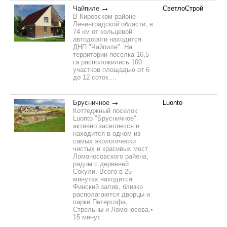
Чайпиле
СветлоСтрой
В Кировском районе
Ленинградской области, в
74 км от кольцевой
автодороги находится
ДНП "Чайпиле". На
территории поселка 16,5
га расположились 100
участков площадью от 6
до 12 соток....
Брусничное
Luonto
Коттеджный поселок
Luonto "Брусничное"
активно заселяется и
находится в одном из
самых экологически
чистых и красивых мест
Ломоносовского района,
рядом с деревней
Сокули. Всего в 25
минутах находится
Финский залив, близко
располагаются дворцы и
парки Петергофа,
Стрельны и Ломоносова.•
15 минут ...